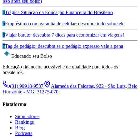
isso afeta seu bolso)
4
Trágica Situação da Educação Financeira do Brasileiro
5
Empréstimo com garantia de celular: descubra tudo sobre ele
6
Viajar barato: descubra 7 dicas para economizar em viagens!
7
Tag de pedágio: descubra se o pedágio expresso vale a pena
Educando seu Bolso
Educação financeira acessível e de qualidade para todos os
brasileiros.
(31) 99918-9537
Alameda das Falcatas, 922 - São Luiz, Belo
Horizonte - MG, 31275-070
Plataforma
Simuladores
Rankings
Blog
Podcasts