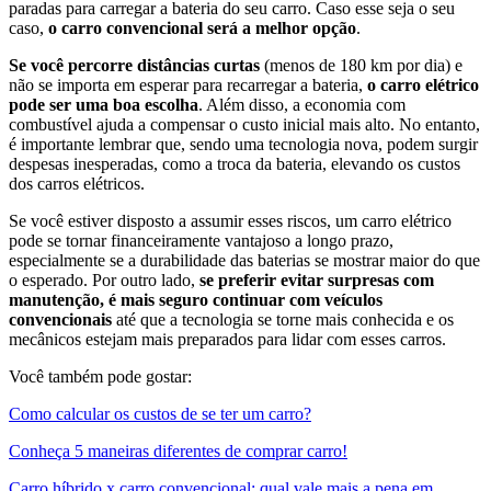
paradas para carregar a bateria do seu carro. Caso esse seja o seu
caso,
o carro convencional será a melhor opção
.
Se você percorre distâncias curtas
(menos de 180 km por dia) e
não se importa em esperar para recarregar a bateria,
o carro elétrico
pode ser uma boa escolha
. Além disso, a economia com
combustível ajuda a compensar o custo inicial mais alto. No entanto,
é importante lembrar que, sendo uma tecnologia nova, podem surgir
despesas inesperadas, como a troca da bateria, elevando os custos
dos carros elétricos.
Se você estiver disposto a assumir esses riscos, um carro elétrico
pode se tornar financeiramente vantajoso a longo prazo,
especialmente se a durabilidade das baterias se mostrar maior do que
o esperado. Por outro lado,
se preferir evitar surpresas com
manutenção, é mais seguro continuar com veículos
convencionais
até que a tecnologia se torne mais conhecida e os
mecânicos estejam mais preparados para lidar com esses carros.
Você também pode gostar:
Como calcular os custos de se ter um carro?
Conheça 5 maneiras diferentes de comprar carro!
Carro híbrido x carro convencional: qual vale mais a pena em