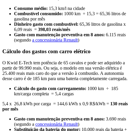
Consumo médio:
15,3 km/l na cidade
Combustível consumido:
1000 km ÷ 15,3 = 65,36 litros de
gasolina por mês
Dinheiro gasto com combustível:
65,36 litros de gasolina x
6,09 reais =
398,03 reais/mês
Gasto com manutenção preventiva em 8 anos:
6.115 reais
(segundo
a concessionária Renault
)
Cálculo dos gastos com carro elétrico
O Kwid E-Tech tem potência de 65 cavalos e pode ser adquirido a
partir de 99.990 reais. Ou seja, o modelo em sua versão elétrica é
25.400 reais mais caro do que a versão à combustão. A autonomia
desse carro é de 185 km para uma bateria completamente carregada.
Cálculo do gasto com carregamento:
1000 km ÷ 185
km/carga completa = 5,4 cargas
5,4 x 26,8 kWh por carga = 144,6 kWh x 0,9 R$/kWh =
130 reais
por mês
Gasto com manutenção preventiva em 8 anos:
3.690 reais
(segundo a
concessionária Renault
)
Substituição da bateria do motor:
10.000 reais da bateria +