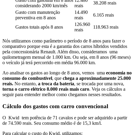
Gasto com gasolina em 8 anos
12.480
38.208 reais
considerando 2000 km/mês
reais
Gasto com manutenção
14.490
6.165 reais
preventiva em 8 anos
reais
126.960
Gastos totais após 8 anos
118.963 reais
reais
Nós utilizamos como parâmetro o período de 8 anos para fazer o
comparativo porque esta é a garantia dos carros híbridos vendidos
pela concessionária Renault. Além disso, consideramos uma
quilometragem mensal de 1.000 km. Ou seja, em 8 anos (96 meses)
o veículo já terá percorrido em média 96.000 km.
Ao analisar os gastos ao longo de 8 anos, vemos uma
economia no
consumo do combustível
, que
chega a aproximadamente 25.000
reais.
No entanto,
a troca da bateria
, se trocada por uma nova,
torna o carro elétrico 8.000 reais mais caro
. Veja os cálculos a
seguir para entender melhor como chegamos nesses resultados.
Cálculo dos gastos com carro convencional
O Kwid tem potência de 71 cavalos e pode ser adquirido a partir
de 74.590 reais. Seu consumo médio é de 15,3 km/l.
Para calcular o custo do Kwid, utilizamos: