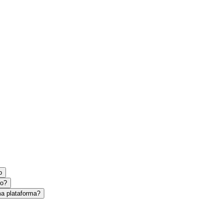
o
ro?
a plataforma?