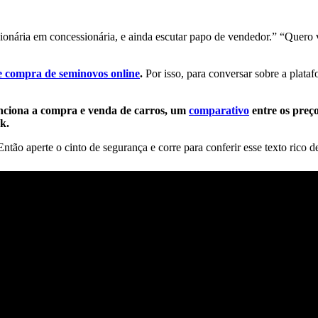
onária em concessionária, e ainda escutar papo de vendedor.” “Quero 
e compra de seminovos online
.
Por isso, para conversar sobre a plat
nciona a compra e venda de carros, um
comparativo
entre os preç
k.
tão aperte o cinto de segurança e corre para conferir esse texto rico 