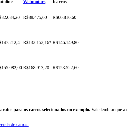
utoline
Webmotors
Icarros
$82.684,20
R$88.475,60
R$60.816,60
$147.212,4
R$132.152,16*
R$146.149,80
$155.082,00
R$168.913,20
R$153.522,60
aratos para os carros selecionados no exemplo.
Vale lembrar que a e
venda de carros!