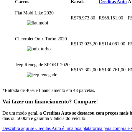
Carros
Kavak
Creditas Auto
A
Fiat Mobi Like 2020
R$78.973,80
R$68.151,00
R
Chevrolet Onix Turbo 2020
R$132.025,20
R$114.081,00
R
Jeep Renegade SPORT 2020
R$157.302,00
R$130.761,00
R
*Entrada de 40% e financiamento em 48 parcelas.
Vai fazer um financiamento? Compare!
De um modo geral,
a Creditas Auto se destacou com preços mais b
dias ou 500km e garantia vitalícia do veículo!
Descubra aqui se Creditas Auto é uma boa plataforma para compra e 