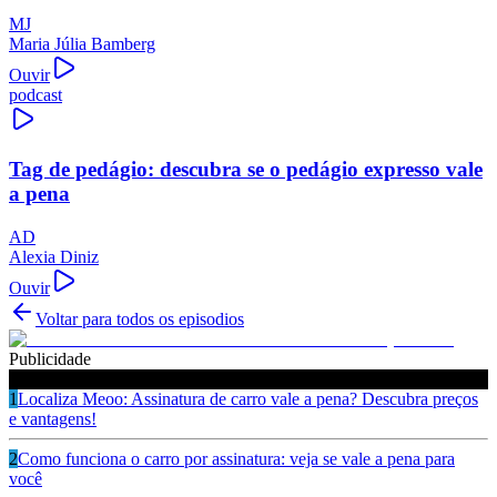
MJ
Maria Júlia Bamberg
Ouvir
podcast
Tag de pedágio: descubra se o pedágio expresso vale
a pena
AD
Alexia Diniz
Ouvir
Voltar para todos os episodios
Publicidade
Ouça também
1
Localiza Meoo: Assinatura de carro vale a pena? Descubra preços
e vantagens!
2
Como funciona o carro por assinatura: veja se vale a pena para
você