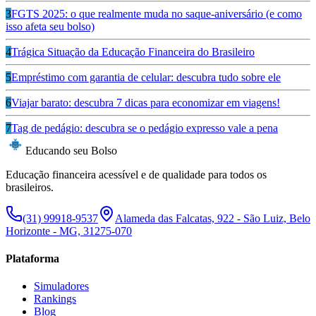
3
FGTS 2025: o que realmente muda no saque-aniversário (e como
isso afeta seu bolso)
4
Trágica Situação da Educação Financeira do Brasileiro
5
Empréstimo com garantia de celular: descubra tudo sobre ele
6
Viajar barato: descubra 7 dicas para economizar em viagens!
7
Tag de pedágio: descubra se o pedágio expresso vale a pena
Educando seu Bolso
Educação financeira acessível e de qualidade para todos os
brasileiros.
(31) 99918-9537
Alameda das Falcatas, 922 - São Luiz, Belo
Horizonte - MG, 31275-070
Plataforma
Simuladores
Rankings
Blog