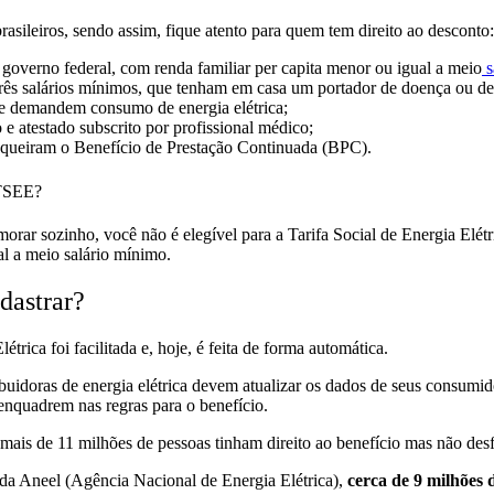
brasileiros, sendo assim, fique atento para quem tem direito ao desconto:
 governo federal,
com renda familiar per capita menor ou igual a meio
s
ês salários mínimos,
que tenham em casa um portador de doença ou def
ue demandem consumo de energia elétrica;
 e atestado subscrito por profissional médico;
equeiram o Benefício de Prestação Continuada (BPC).
 TSEE?
morar sozinho, você não é elegível para a Tarifa Social de Energia Elétr
al a meio salário mínimo.
dastrar?
étrica foi facilitada e, hoje,
é feita de forma automática.
tribuidoras de energia elétrica devem atualizar os dados de seus consumi
 enquadrem nas regras para o benefício.
 mais de 11 milhões de pessoas tinham direito ao benefício mas não des
da Aneel (Agência Nacional de Energia Elétrica),
cerca de 9 milhões 