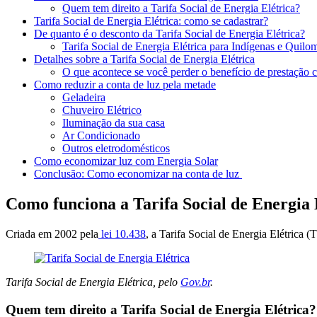
Quem tem direito a Tarifa Social de Energia Elétrica?
Tarifa Social de Energia Elétrica: como se cadastrar?
De quanto é o desconto da Tarifa Social de Energia Elétrica?
Tarifa Social de Energia Elétrica para Indígenas e Quil
Detalhes sobre a Tarifa Social de Energia Elétrica
O que acontece se você perder o benefício de prestação
Como reduzir a conta de luz pela metade
Geladeira
Chuveiro Elétrico
Iluminação da sua casa
Ar Condicionado
Outros eletrodomésticos
Como economizar luz com Energia Solar
Conclusão: Como economizar na conta de luz
Como funciona a Tarifa Social de Energia 
Criada em 2002 pela
lei 10.438
, a Tarifa Social de Energia Elétrica 
Tarifa Social de Energia Elétrica, pelo
Gov.br
.
Quem tem direito a Tarifa Social de Energia Elétrica?