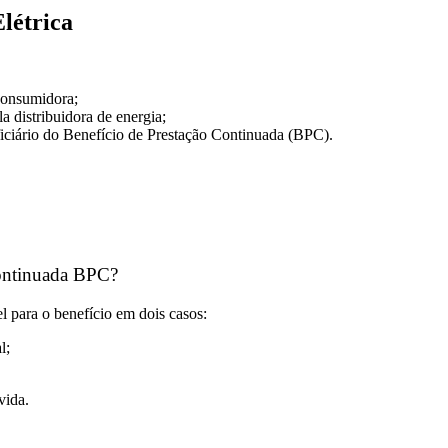
Elétrica
consumidora;
la distribuidora de energia;
ficiário do Benefício de Prestação Continuada
(BPC).
continuada BPC?
el para o benefício em dois casos:
l;
vida.