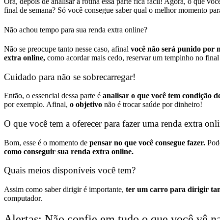
Ora, depois de analisar a rotina essa parte fica fácil! Agora, o que vo
final de semana? Só você consegue saber qual o melhor momento para 
Não achou tempo para sua renda extra online?
Não se preocupe tanto nesse caso, afinal
você não será punido por nã
extra online,
como acordar mais cedo, reservar um tempinho no final
Cuidado para não se sobrecarregar!
Então, o essencial dessa parte é
analisar o que você tem condição de
por exemplo. Afinal,
o objetivo
não é trocar saúde por dinheiro!
O que você tem a oferecer para fazer uma renda extra onl
Bom, esse é o momento de
pensar no que você consegue fazer.
Pode
como conseguir sua renda extra online.
Quais meios disponíveis você tem?
Assim como saber dirigir é importante,
ter um carro para dirigir t
computador.
Alertas: Não confie em tudo o que você vê na