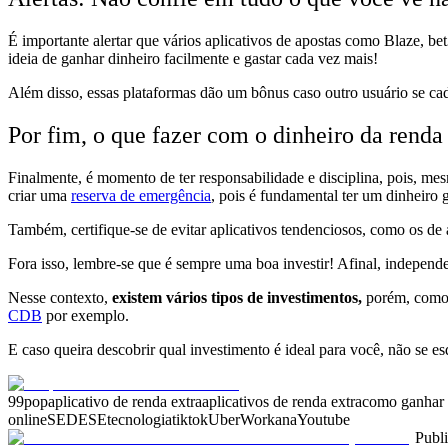
É importante alertar que vários aplicativos de apostas como Blaze, be
ideia de ganhar dinheiro facilmente e gastar cada vez mais!
Além disso, essas plataformas dão um bônus caso outro usuário se cada
Por fim, o que fazer com o dinheiro da renda
Finalmente, é momento de
ter responsabilidade e disciplina
, pois, me
criar uma
reserva de emergência
, pois é fundamental ter um dinheiro 
Também,
certifique-se de evitar aplicativos tendenciosos, como os de
Fora isso, lembre-se
que
é sempre uma boa investir!
Afinal, independe
Nesse contexto,
existem vários tipos de investimentos,
porém, como
CDB
por exemplo.
E caso queira descobrir qual investimento é ideal para você,
não se e
99pop
aplicativo de renda extra
aplicativos de renda extra
como ganhar d
online
SEDESE
tecnologia
tiktok
Uber
Workana
Youtube
Publ