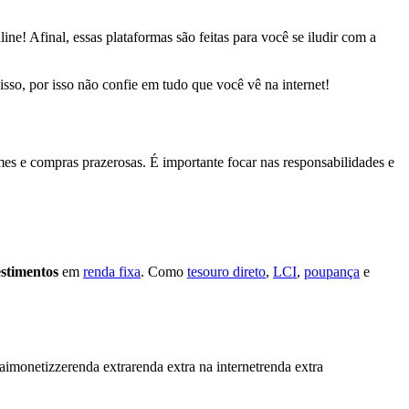
line!
Afinal,
essas plataformas são feitas para você se iludir com a
isso, por isso
não confie em tudo que você vê na internet!
ames e compras prazerosas. É importante
focar nas responsabilidades e
estimentos
em
renda fixa
. Como
tesouro direto
,
LCI
,
poupança
e
ai
monetizze
renda extra
renda extra na internet
renda extra