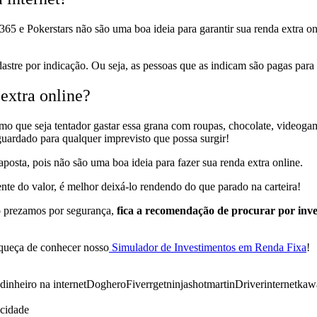
t365 e Pokerstars
não são uma boa ideia para garantir sua renda extra on
stre por indicação. Ou seja, as pessoas que as indicam são pagas para 
 extra online?
smo que seja tentador gastar essa grana com roupas, chocolate, videog
guardado para qualquer imprevisto que possa surgir!
 aposta
, pois
não são uma boa ideia
para fazer sua renda extra online.
nte do valor, é melhor deixá-lo rendendo do que parado na carteira!
 prezamos por segurança,
fica a recomendação de procurar por inv
squeça de conhecer nosso
Simulador de Investimentos em Renda Fixa
!
inheiro na internet
Doghero
Fiverr
getninjas
hotmart
inDriver
internet
kaw
icidade