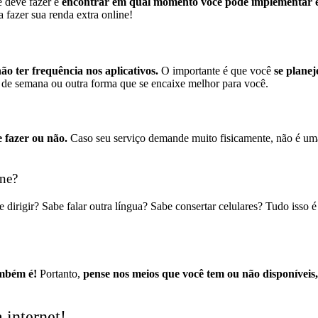
cê deve fazer é
encontrar em qual momento você pode implementar e
fazer sua renda extra online!
o ter frequência nos aplicativos.
O importante é que você
se plane
 de semana ou outra forma que se encaixe melhor para você.
 fazer ou não.
Caso seu serviço demande muito fisicamente, não é uma b
ine?
 dirigir? Sabe falar outra língua? Sabe consertar celulares? Tudo isso é
ambém é!
Portanto,
pense nos meios que você tem ou não disponíveis,
 internet!