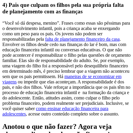
4) Pais que culpam os filhos pela sua própria falta
de planejamento com as finanças
“Você só dá despesa, menino”. Frases como essas são péssimas para
o desenvolvimento infantil, pois a criança acaba se enxergando
como um peso para os pais. Os jovens não podem ser
responsabilizadas pela
falta de planejamento financeiro da casa
.
Envolver os filhos desde cedo nas finanças do lar é bom, mas com
educação financeira infantil ou conversas educativas. O que não
pode acontecer é responsabilizar o filho pelas questões de orçamento
familiar. Elas são de responsabilidade do adulto.
Se, por exemplo,
uma viagem do filho foi a responsável pelo desequilíbrio financeiro
em determinado mês, é preciso lembrar que a viagem não aconteceu
sem que os pais permitissem. Há
maneiras de se economizar em
viagens
ou impedir que elas aconteçam. A responsabilidade é dos
pais, e não dos filhos.
Vale reforçar a importância que os pais têm no
processo de educação financeira infantil e na formação da criança e
do adolescente. Então, atitudes assim, como culpar o filho pelo
problema financeiro, podem realmente ser prejudiciais. Inclusive, s
e
você quiser saber
como ensinar educação financeira para
adolescentes
, acesse outro conteúdo completo sobre o assunto.
Anotou o que não fazer? Agora veja