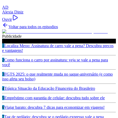
AD
Alexia Diniz
Ouvir
Voltar para todos os episodios
Publicidade
Ouça também
1
Localiza Meoo: Assinatura de carro vale a pena? Descubra preços
e vantagens!
2
Como funciona o carro por assinatura: veja se vale a pena para
você
3
FGTS 2025: o que realmente muda no saque-aniversário (e como
isso afeta seu bolso)
4
Trágica Situação da Educação Financeira do Brasileiro
5
Empréstimo com garantia de celular: descubra tudo sobre ele
6
Viajar barato: descubra 7 dicas para economizar em viagens!
7
Tag de pedágio: descubra se o pedágio expresso vale a pena