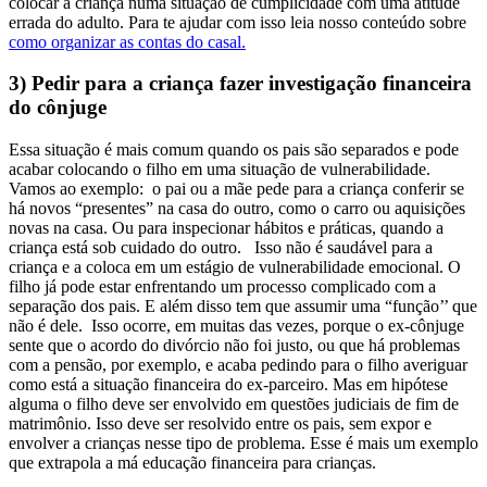
colocar a criança numa situação de cumplicidade com uma atitude
errada do adulto. Para te ajudar com isso leia nosso conteúdo sobre
como organizar as contas do casal.
3) Pedir para a criança fazer investigação financeira
do cônjuge
Essa situação é mais comum quando os pais são separados e pode
acabar colocando o filho em uma situação de vulnerabilidade.
Vamos ao exemplo: o pai ou a mãe pede para a criança conferir se
há novos “presentes” na casa do outro, como o carro ou aquisições
novas na casa. Ou para inspecionar hábitos e práticas, quando a
criança está sob cuidado do outro.
Isso não é saudável para a
criança e a coloca em um estágio de vulnerabilidade emocional. O
filho já pode estar enfrentando um processo complicado com a
separação dos pais. E além disso tem que assumir uma “função’’ que
não é dele. Isso ocorre, em muitas das vezes, porque o ex-cônjuge
sente que o acordo do divórcio não foi justo, ou que há problemas
com a pensão, por exemplo, e acaba pedindo para o filho averiguar
como está a situação financeira do ex-parceiro.
Mas em hipótese
alguma o filho deve ser envolvido em questões judiciais de fim de
matrimônio. Isso deve ser resolvido entre os pais, sem expor e
envolver a crianças nesse tipo de problema. Esse é mais um exemplo
que extrapola a má educação financeira para crianças.