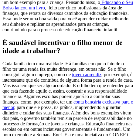
um bom exemplo para a criança. Pensando nisso, o
Educando o Seu
Bolso lançou um livro
, feito por cinco profissionais da área de
finanças, que retrata os diversos caminhos da educação financeira.
Essa pode ser uma boa saída para você aprender cuidar melhor do
seu dinheiro e replicar os aprendizados para as crianças,
contribuindo para o processo de educação financeira infantil.
É saudável incentivar o filho menor de
idade a trabalhar?
Cada família tem uma realidade. Há famílias em que o fato de o
filho ter uma renda faz muita diferença, em outras não. Se o filho
conseguir algum emprego, como de
jovem aprendiz
, por exemplo,
é
interessante que ele contribua de alguma forma para a renda da casa.
Mas isso tem que ser algo acordado. E o filho tem que entender para
que está fazendo aquilo e, assim, construir a sua responsabilidade
financeira. Algumas escolhas podem ajudá-lo a controlar suas
finanças, como, por exemplo, ter um
conta bancária exclusiva para o
menor
, para que ele possa, na prática, ir aprendendo a guardar
dinheiro e cuidar das suas finanças.
Além dos bons exemplos virem
dos pais, o governo também tem sua parcela de responsabilidade no
processo de formação de jovens e crianças. Educação financeira nas
escolas ou em outras inciativas governamentais é fundamental. Um
bom exemplo é a Semana Enef. Ela é uma iniciativa do CONEF (