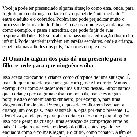
Você já pode ter presenciado alguma situação como essa, onde, para
fugir de uma cobrança a criança faz o papel de “intermediador”
entre o adulto e o cobrador. Porém isso pode prejudicar muito o
processo de formação do filho.
Em casos como esse, a criança tem
como exemplo, e passa a acreditar, que pode fugir de suas
responsabilidades. E isso acaba ultrapassando a educação financeira
infantil. Pode interferir também em tarefas escolares, onde a criança,
espelhada nas atitudes dos pais, faz o mesmo que eles.
2) Quando algum dos pais dá um presente para o
filho e pede para que ninguém saiba
Isso acaba colocando a criança como cúmplice de uma situação. É
mais do que uma criança consegue carregar e é incorreto. Vamos
exemplificar como se desenrola uma situação dessas.
Suponhamos
que a criança peça alguma coisa para os pais, mas eles negam
porque estão economizando dinheiro, por exemplo, para uma
viagem no fim do ano. Porém, depois de explicarem isso para a
criança, um dos pais, para satisfazê-la, opta por dar o presente. E,
além disso, ainda pede para que a criança não conte para ninguém.
Isso pode gerar, na criança, uma sensação de competição entre os
pais. Ou seja, o que cede ao desejo do filho, antes negado, se
enquadra como o “o mais legal”, e o outro, como "chato". Além de