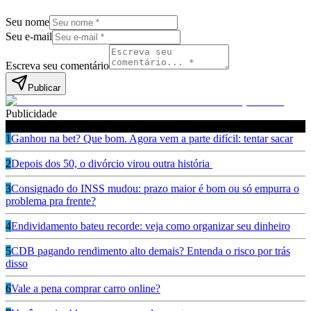
Seu nome
Seu e-mail
Escreva seu comentário
Publicar
Publicidade
Leia também
1
Ganhou na bet? Que bom. Agora vem a parte difícil: tentar sacar
2
Depois dos 50, o divórcio virou outra história
3
Consignado do INSS mudou: prazo maior é bom ou só empurra o
problema pra frente?
4
Endividamento bateu recorde: veja como organizar seu dinheiro
5
CDB pagando rendimento alto demais? Entenda o risco por trás
disso
6
Vale a pena comprar carro online?