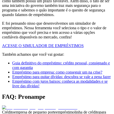
como também possui um prazo favorável. Além disso, o fato de ser
uma iniciativa do governo também traz mais segurança para o
programa e sabemos o quão importante é o quesito de segurança
quando falamos de empréstimos.
E foi pensando nisso que desenvolvemos um simulador de
empréstimos. Nessa ferramenta você seleciona o tipo e o valor de
empréstimo que você precisa e tem acesso a várias opções
confiáveis disponíveis no mercado, confira!
ACESSE O SIMULADOR DE EMPRÉSTIMOS
Também achamos que você vai gostar:
Guia definitivo do empréstimo: crédito pessoal, consignado e
com garantia
Empréstimo para empresa: como conseguir um na crise?
Empréstimo para quitar dívidas: descubra se vale a pena fazer
Empréstimo com juros baixos: conheça as modalidades e se
livre das dívidas!
FAQ: Pronampe
Crédito
empresa de pequeno porte
empréstimo
linha de crédito
para