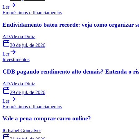
Ler
Empréstimos e financiamentos
Endividamento bateu recorde: veja como organizar s
AD
Alexia Diniz
30 de jul. de 2026
Ler
Investimentos
CDB pagando rendimento alto demais? Entenda o risc
AD
Alexia Diniz
29 de jul. de 2026
Ler
Empréstimos e financiamentos
Vale a pena comprar carro online?
IG
Isabel Gonçalves