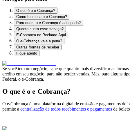
O que é o e-Cobrança?
Como funciona o e-Cobrança?
Para quem o e-Cobrança é adequado?
Quanto custa esse serviço?
E-Cobrança no Reclame Aqui
O e-Cobrança vale a pena?
Outras formas de receber
Fique atento
Se você tem um negócio, sabe que quanto mais diversificar as formas d
crédito em seu negócio, para não perder vendas. Mas, para alguns tip
Federal, o e-Cobrança.
O que é o e-Cobrança?
O e-Cobrança é uma plataforma digital de emissão e pagamentos de b
permite a
centralização de todos recebimentos e pagamentos
de boleto