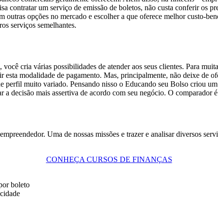
sa contratar um serviço de emissão de boletos, não custa conferir os p
m outras opções no mercado e escolher a que oferece melhor custo-bene
tros serviços semelhantes.
você cria várias possibilidades de atender aos seus clientes. Para muit
ir esta modalidade de pagamento. Mas, principalmente, não deixe de of
os de perfil muito variado. Pensando nisso o Educando seu Bolso criou 
 a decisão mais assertiva de acordo com seu negócio. O comparador é g
 empreendedor. Uma de nossas missões e trazer e analisar diversos servi
CONHEÇA CURSOS DE FINANÇAS
or boleto
icidade