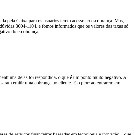
rada pela Caixa para os usuários terem acesso ao e-cobrança. Mas,
 dúvidas 3004-1104, e fomos informados que os valores das taxas só
egativo do e-cobrança.
nenhuma delas foi respondida, o que é um ponto muito negativo. A
isaram emitir uma cobrança ao cliente. E o pior: ao entrarem em
sas de serviços financeiros baseadas em tecnologia e inovação – que