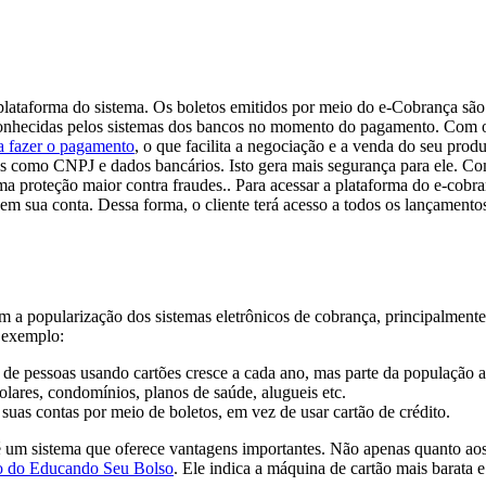
 plataforma do sistema. Os boletos emitidos por meio do e-Cobrança sã
econhecidas pelos sistemas dos bancos no momento do pagamento. Com 
ra fazer o pagamento
, o que facilita a negociação e a venda do seu prod
tais como CNPJ e dados bancários. Isto gera mais segurança para ele. 
ma proteção maior contra fraudes.. Para acessar a plataforma do e-cobr
 em sua conta. Dessa forma, o cliente terá acesso a todos os lançament
 a popularização dos sistemas eletrônicos de cobrança, principalmente 
r exemplo:
de pessoas usando cartões cresce a cada ano, mas parte da população a
lares, condomínios, planos de saúde, alugueis etc.
suas contas por meio de boletos, em vez de usar cartão de crédito.
é um sistema que oferece vantagens importantes. Não apenas quanto aos
o do Educando Seu Bolso
. Ele indica a máquina de cartão mais barata