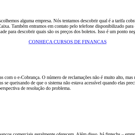
 escolhemos alguma empresa. Nós tentamos descobrir qual é a tarifa cob
a Caixa. Também entramos em contato pelo telefone disponibilizado para
uldade para descobrir quais são os preços dos boletos. Isso é um ponto n
CONHEÇA CURSOS DE FINANÇAS
mas com o e-Cobrança. O número de reclamações não é muito alto, mas 
as se queixando de que o sistema não estava acessível quando elas prec
erspectiva de resolução do problema.
ncos comerciais geralmente oferecem. Além disso, há fintechs – empre