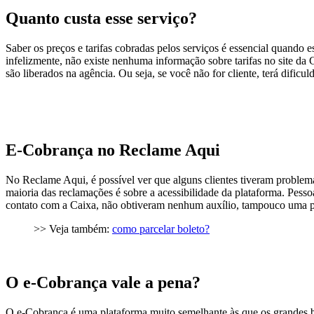
Quanto custa esse serviço?
Saber os preços e tarifas cobradas pelos serviços é essencial quando
infelizmente, não existe nenhuma informação sobre tarifas no site d
são liberados na agência. Ou seja, se você não for cliente, terá dific
E-Cobrança no Reclame Aqui
No Reclame Aqui, é possível ver que alguns clientes tiveram proble
maioria das reclamações é sobre a acessibilidade da plataforma. Pesso
contato com a Caixa, não obtiveram nenhum auxílio, tampouco uma p
>> Veja também:
como parcelar boleto?
O e-Cobrança vale a pena?
O e-Cobrança é uma plataforma muito semelhante às que os grandes ba