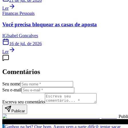
21 de jul. de 2026
Ler
Finanças Pessoais
Você precisa bloquear as casas de aposta
IG
Isabel Gonçalves
16 de jul. de 2026
Ler
Comentários
Seu nome
Seu e-mail
Escreva seu comentário
Publicar
Publ
Leia também
1
Ganhou na bet? Que bom. Agora vem a parte difícil: tentar sacar