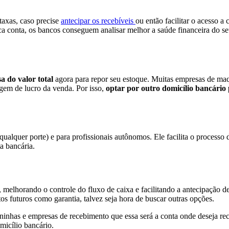
taxas, caso precise
antecipar os recebíveis
ou então facilitar o acesso a
ca conta, os bancos conseguem analisar melhor a saúde financeira do s
sa do valor total
agora para repor seu estoque. Muitas empresas de m
em de lucro da venda. Por isso,
optar por outro domicílio bancário 
qualquer porte) e para profissionais autônomos. Ele facilita o processo
a bancária.
, melhorando o controle do fluxo de caixa e facilitando a antecipação d
s futuros como garantia, talvez seja hora de buscar outras opções.
ninhas e empresas de recebimento que essa será a conta onde deseja rece
icílio bancário.