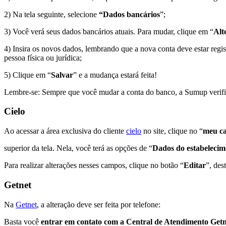
2) Na tela seguinte, selecione
“Dados bancários
”;
3) Você verá seus dados bancários atuais. Para mudar, clique em “
Alt
4) Insira os novos dados, lembrando que a nova conta deve estar reg
pessoa física ou jurídica;
5) Clique em “
Salvar
” e a mudança estará feita!
Lembre-se: Sempre que você mudar a conta do banco, a Sumup verifica
Cielo
Ao acessar a área exclusiva do cliente
cielo
no site, clique no “
meu ca
superior da tela. Nela, você terá as opções de “
Dados do estabelecim
Para realizar alterações nesses campos, clique no botão “
Editar
”, des
Getnet
Na
Getnet
, a alteração deve ser feita por telefone:
Basta você
entrar em contato com a Central de Atendimento Getn