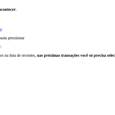
 acontecer
.
o
:
asta pressionar
r
.
s na lista de recentes,
nas próximas transações você só precisa sel