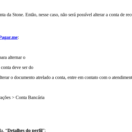
a da Stone. Então, nesse caso, não será possível alterar a conta de re
Pagar.me
:
ara alternar o
 conta deve ser do
terar o documento atrelado a conta, entre em contato com o atendimen
rações > Conta Bancária
da, “
Detalhes do perfil
”;