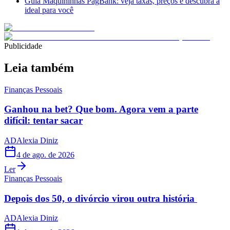
Guia Maquininhas PagBank: veja taxas, preços e descubra a
ideal para você
Publicidade
Leia também
Finanças Pessoais
Ganhou na bet? Que bom. Agora vem a parte
difícil: tentar sacar
AD
Alexia Diniz
4 de ago. de 2026
Ler
Finanças Pessoais
Depois dos 50, o divórcio virou outra história
AD
Alexia Diniz