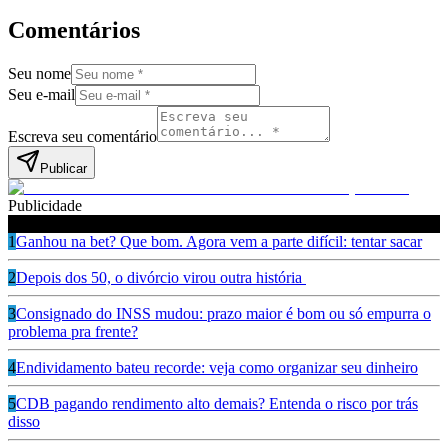
Comentários
Seu nome
Seu e-mail
Escreva seu comentário
Publicar
Publicidade
Leia também
1
Ganhou na bet? Que bom. Agora vem a parte difícil: tentar sacar
2
Depois dos 50, o divórcio virou outra história
3
Consignado do INSS mudou: prazo maior é bom ou só empurra o
problema pra frente?
4
Endividamento bateu recorde: veja como organizar seu dinheiro
5
CDB pagando rendimento alto demais? Entenda o risco por trás
disso