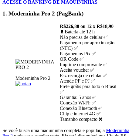
ACESSE O RANKING DE MAQUININHAS
1. Moderninha Pro 2 (PagBank)
R$226,80 ou 12 x R$18,90
🔋Bateria até 12 h
Não precisa de celular ✅
Pagamento por aproximação
(NFC) ✅
Pagamentos Pix ✅
QR Code ✅
Imprime comprovante ✅
Aceita voucher ✅
Faz recarga de celular ✅
Moderninha Pro 2
Atende PF e PJ ✅
Frete grátis para todo o Brasil
✅
Garantia: 5 anos ✅
Conexão Wi-Fi: ✅
Conexão Bluetooth ✅
Chip e internet 4G ✅
Tamanho compacto ❌
Se você busca uma maquininha completa e popular, a
Moderninha
Pro 2
pode ser a escolha certa. Ela está disponível por 12x de R$