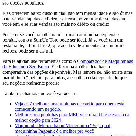
são opções populares.
Elas oferecem baixo custo inicial, não tem mensalidade e são ótimas
para vendas rápidas e eficientes. Pense no volume de vendas que
você tem e se suas vendas são mais no débito ou crédito.
Por isso, se você trabalha na rua, uma maquininha pequena e
portátil, como a SumUp Top, pode ser ideal. Já se você tem um
restaurante, a Point Pro 2, que aceita vale alimentação e imprime
recibos, pode ser mais útil.
Para te ajudar, use ferramentas como o
Comparador de Maquininhas
do Educando Seu Bolso
. Ele faz uma análise detalhada e
comparativa das opções disponíveis. Mas lembre-se, não existe uma
maquininha "melhor" para todos; a escolha certa depende do que
seu negócio realmente precisa.
Também achamos que você vai gostar:
Veja as 7 melhores maquininhas de cartão para quem está
começando um negócio.
Melhores maquininhas para MEI: veja o ranking e escolha a
melhor opção para 2024
Maquininha Minizinha ou Moderninha? Veja qual
maquininha Pagbank é a melhor pra você