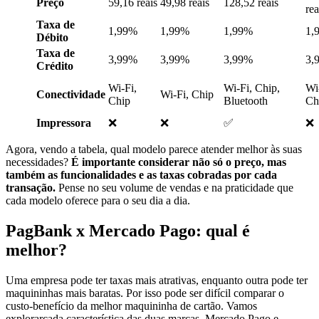
Preço
59,16 reais
49,98 reais
128,52 reais
rea
Taxa de
1,99%
1,99%
1,99%
1,
Débito
Taxa de
3,99%
3,99%
3,99%
3,
Crédito
Wi-Fi,
Wi-Fi, Chip,
Wi
Conectividade
Wi-Fi, Chip
Chip
Bluetooth
Ch
Impressora
❌
❌
✅
❌
Agora, vendo a tabela, qual modelo parece atender melhor às suas
necessidades?
É importante considerar não só o preço, mas
também as funcionalidades e as taxas cobradas por cada
transação.
Pense no seu volume de vendas e na praticidade que
cada modelo oferece para o seu dia a dia.
PagBank x Mercado Pago: qual é
melhor?
Uma empresa pode ter taxas mais atrativas, enquanto outra pode ter
maquininhas mais baratas. Por isso pode ser difícil comparar o
custo-benefício da melhor maquininha de cartão. Vamos
explorarcada característica das duas marcas, Mercado Pago e