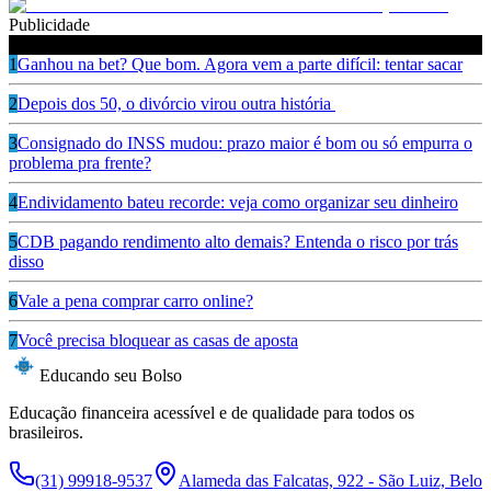
Publicidade
Leia também
1
Ganhou na bet? Que bom. Agora vem a parte difícil: tentar sacar
2
Depois dos 50, o divórcio virou outra história
3
Consignado do INSS mudou: prazo maior é bom ou só empurra o
problema pra frente?
4
Endividamento bateu recorde: veja como organizar seu dinheiro
5
CDB pagando rendimento alto demais? Entenda o risco por trás
disso
6
Vale a pena comprar carro online?
7
Você precisa bloquear as casas de aposta
Educando seu Bolso
Educação financeira acessível e de qualidade para todos os
brasileiros.
(31) 99918-9537
Alameda das Falcatas, 922 - São Luiz, Belo