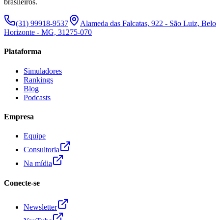
brasileiros.
(31) 99918-9537
Alameda das Falcatas, 922 - São Luiz, Belo
Horizonte - MG, 31275-070
Plataforma
Simuladores
Rankings
Blog
Podcasts
Empresa
Equipe
Consultoria
Na mídia
Conecte-se
Newsletter