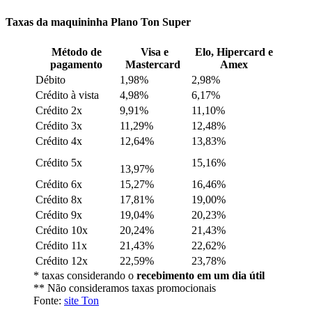
Taxas da maquininha Plano Ton Super
Método de
Visa e
Elo, Hipercard e
pagamento
Mastercard
Amex
Débito
1,98%
2,98%
Crédito à vista
4,98%
6,17%
Crédito 2x
9,91%
11,10%
Crédito 3x
11,29%
12,48%
Crédito 4x
12,64%
13,83%
Crédito 5x
15,16%
13,97%
Crédito 6x
15,27%
16,46%
Crédito 8x
17,81%
19,00%
Crédito 9x
19,04%
20,23%
Crédito 10x
20,24%
21,43%
Crédito 11x
21,43%
22,62%
Crédito 12x
22,59%
23,78%
* taxas considerando o
recebimento em um dia útil
** Não consideramos taxas promocionais
Fonte:
site Ton