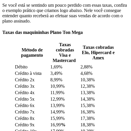
Se você está se sentindo um pouco perdido com essas taxas, confira
o exemplo prático que criamos logo abaixo. Nele você consegue
entender quanto receberá ao efetuar suas vendas de acordo com o
plano assinado.
Taxas das maquininhas Plano Ton Mega
Taxas
Taxas cobradas
Método de
cobradas
Elo, Hipercard e
pagamento
Visa e
Amex
Mastercard
Débito
1,69%
2,88%
Crédito à vista
3,49%
4,68%
Crédito 2x
8,99%
10,38%
Crédito 3x
10,99%
12,38%
Crédito 4x
11,99%
13,38%
Crédito 5x
12,99%
14,38%
Crédito 6x
13,99%
15,38%
Crédito 7x
14,99%
16,38%
Crédito 8x
15,99%
17,38%
Crédito 9x
16,99
%
18,38%