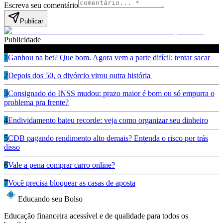
Escreva seu comentário
Publicar
Publicidade
Leia também
1
Ganhou na bet? Que bom. Agora vem a parte difícil: tentar sacar
2
Depois dos 50, o divórcio virou outra história
3
Consignado do INSS mudou: prazo maior é bom ou só empurra o
problema pra frente?
4
Endividamento bateu recorde: veja como organizar seu dinheiro
5
CDB pagando rendimento alto demais? Entenda o risco por trás
disso
6
Vale a pena comprar carro online?
7
Você precisa bloquear as casas de aposta
Educando seu Bolso
Educação financeira acessível e de qualidade para todos os