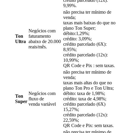
crédito parcelado (12x):
9,99%.
não precisa ter mínimo de
venda;
taxas mais baixas do que no
plano Ton Super;
Negócios com
débito:1,29%;
Ton
faturamento
crédito: 3,09%;
Ultra
abaixo de 20.000
crédito parcelado (6X):
reais/mês.
8,95%;
crédito parcelado (12x):
10,99%;
QR Code e Pix : sem taxas.
não precisa ter mínimo de
venda;
taxas mais altas do que no
plano Ton Pro e Ton Ultra;
Negócios com
débito: taxa de 1,98%;
Ton
fluxo de
crédito: taxa de 4,98%;
Super
venda variável
crédito parcelado (6X)
15,27%;
crédito parcelado (12x):
22,59%;
QR Code e Pix: sem taxas.
não precisa ter mínimo de