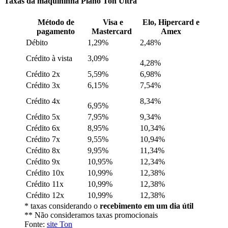
Taxas da maquininha Plano Ton Ultra
Método de
Visa e
Elo, Hipercard e
pagamento
Mastercard
Amex
Débito
1,29%
2,48%
Crédito à vista
3,09%
4,28%
Crédito 2x
5,59%
6,98%
Crédito 3x
6,15%
7,54%
Crédito 4x
8,34%
6,95%
Crédito 5x
7,95%
9,34%
Crédito 6x
8,95%
10,34%
Crédito 7x
9,55%
10,94%
Crédito 8x
9,95%
11,34%
Crédito 9x
10,95%
12,34%
Crédito 10x
10,99%
12,38%
Crédito 11x
10,99%
12,38%
Crédito 12x
10,99%
12,38%
* taxas considerando o
recebimento em um dia útil
** Não consideramos taxas promocionais
Fonte:
site Ton