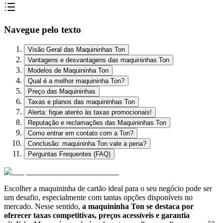
Navegue pelo texto
Visão Geral das Maquininhas Ton
Vantagens e desvantagens das maquininhas Ton
Modelos de Maquininha Ton
Qual é a melhor maquininha Ton?
Preço das Maquininhas
Taxas e planos das maquininhas Ton
Alerta: fique atento às taxas promocionais!
Reputação e reclamações das Maquininhas Ton
Como entrar em contato com a Ton?
Conclusão: maquininha Ton vale a pena?
Perguntas Frequentes (FAQ)
Escolher a
maquininha de cartão ideal para o seu negócio
pode ser
um desafio, especialmente com tantas opções disponíveis no
mercado. Nesse sentido,
a maquininha Ton se destaca por
oferecer taxas competitivas, preços acessíveis e garantia