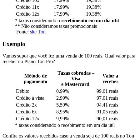
Crédito 10x
17,99%
19,38%
Crédito 11x
17,99%
19,38%
Crédito 12x
17,99%
19,38%
* taxas considerando o
recebimento em um dia útil
** Não consideramos taxas promocionais
Fonte:
site Ton
Exemplo
Vamos supor que você fez uma venda de 100 reais. Qual valor para
receber no Plano Ton Pro?
Taxas cobradas –
Método de
Valor a
Visa
pagamento
receber
e Mastercard
Débito
0,99%
99,01 reais
Crédito à vista
2,99%
97,01 reais
Crédito 2x
5,59%
94,41 reais
Crédito 6x
8,95%
91,05 reais
Crédito 12x
9,99%
90,01 reais
* taxas considerando o recebimento em um dia útil
Confira os valores recebidos caso a venda seja de 100 reais no Ton