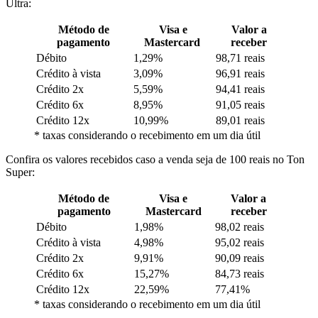
Ultra:
Método de
Visa e
Valor a
pagamento
Mastercard
receber
Débito
1,29%
98,71 reais
Crédito à vista
3,09%
96,91 reais
Crédito 2x
5,59%
94,41 reais
Crédito 6x
8,95%
91,05 reais
Crédito 12x
10,99%
89,01 reais
* taxas considerando o recebimento em um dia útil
Confira os valores recebidos caso a venda seja de 100 reais no Ton
Super:
Método de
Visa e
Valor a
pagamento
Mastercard
receber
Débito
1,98%
98,02 reais
Crédito à vista
4,98%
95,02 reais
Crédito 2x
9,91%
90,09 reais
Crédito 6x
15,27%
84,73 reais
Crédito 12x
22,59%
77,41%
* taxas considerando o recebimento em um dia útil