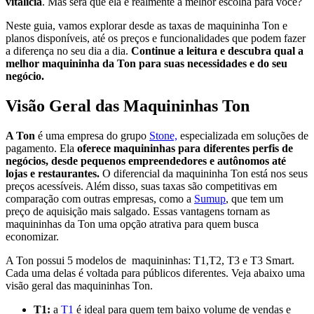
vitalícia
. Mas será que ela é realmente a melhor escolha para você?
Neste guia, vamos explorar desde as taxas de maquininha Ton e
planos disponíveis, até os preços e funcionalidades que podem fazer
a diferença no seu dia a dia.
Continue a leitura e descubra qual a
melhor maquininha da Ton para suas necessidades e do seu
negócio.
Visão Geral das Maquininhas Ton
A Ton
é uma empresa do grupo
Stone,
especializada em soluções de
pagamento. Ela
oferece maquininhas para diferentes perfis de
negócios, desde pequenos empreendedores e autônomos até
lojas e restaurantes.
O diferencial da maquininha Ton está nos seus
preços acessíveis. Além disso, suas taxas são competitivas em
comparação com outras empresas, como a
Sumup
, que tem um
preço de aquisição mais salgado. Essas vantagens tornam as
maquininhas da Ton uma opção atrativa para quem busca
economizar.
A Ton possui 5 modelos de maquininhas: T1,T2, T3 e T3 Smart.
Cada uma delas é voltada para públicos diferentes. Veja abaixo uma
visão geral das maquininhas Ton.
T1:
a
T1
é ideal para quem tem baixo volume de vendas e