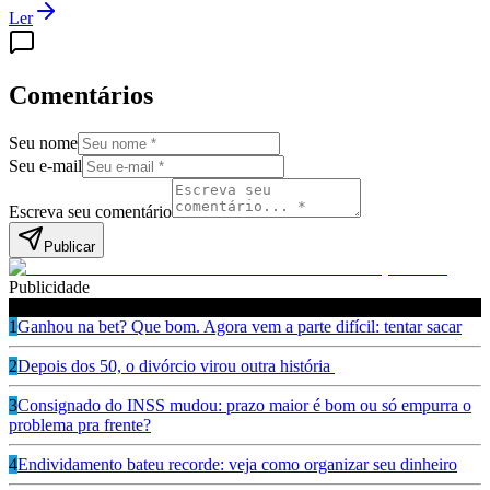
Ler
Comentários
Seu nome
Seu e-mail
Escreva seu comentário
Publicar
Publicidade
Leia também
1
Ganhou na bet? Que bom. Agora vem a parte difícil: tentar sacar
2
Depois dos 50, o divórcio virou outra história
3
Consignado do INSS mudou: prazo maior é bom ou só empurra o
problema pra frente?
4
Endividamento bateu recorde: veja como organizar seu dinheiro