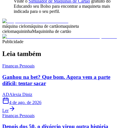
Visite o
Simulador de Máquinas de Cartão
gratuito do
Educando seu Bolso para encontrar a maquineta mais
indicada para o seu perfil.
máquina cielo
máquina de cartão
maquineta
cielo
maquininha
Maquininha de cartão
Publicidade
Leia também
Finanças Pessoais
Ganhou na bet? Que bom. Agora vem a parte
difícil: tentar sacar
AD
Alexia Diniz
4 de ago. de 2026
Ler
Finanças Pessoais
Depois dos 50, o divórcio virou outra história