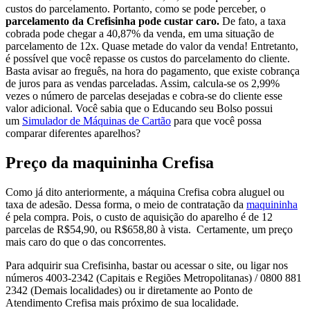
custos do parcelamento. Portanto, como se pode perceber, o
parcelamento da Crefisinha pode custar caro.
De fato, a taxa
cobrada pode chegar a 40,87% da venda, em uma situação de
parcelamento de 12x. Quase metade do valor da venda! Entretanto,
é possível que você repasse os custos do parcelamento do cliente.
Basta avisar ao freguês, na hora do pagamento, que existe cobrança
de juros para as vendas parceladas. Assim, calcula-se os 2,99%
vezes o número de parcelas desejadas e cobra-se do cliente esse
valor adicional. Você sabia que o Educando seu Bolso possui
um
Simulador de Máquinas de Cartão
para que você possa
comparar diferentes aparelhos?
Preço da maquininha Crefisa
Como já dito anteriormente, a máquina Crefisa cobra aluguel ou
taxa de adesão. Dessa forma, o meio de contratação da
maquininha
é pela compra. Pois, o custo de aquisição do aparelho é de 12
parcelas de R$54,90, ou R$658,80 à vista. Certamente, um preço
mais caro do que o das concorrentes.
Para adquirir sua Crefisinha, bastar ou acessar o site, ou ligar nos
números 4003-2342 (Capitais e Regiões Metropolitanas) / 0800 881
2342 (Demais localidades) ou ir diretamente ao Ponto de
Atendimento Crefisa mais próximo de sua localidade.