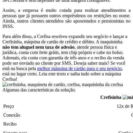
SPC/Serasa e sem depender de uma margem consignável.
Assim, a empresa é muito cotada para realizar atendimentos a
pessoas que já possuem outros empréstimos ou restrições no nome.
Ainda, outros clientes atendidos são aposentados e pensionistas no
INSS.
Para além disso, a Crefisa resolveu expandir seu negócio e lançar a
Crefisinha, máquina de cartão de crédito e débito. A maquininha
não tem aluguel nem taxa de adesão
, atende pessoa física e
jurídica, conta com frete grátis, tem chip próprio e cabe no bolso.
Ademais, ela conta com garantia de três anos e o recibo da venda
pode ser enviado ao cliente por SMS. Deseja saber mais? Se você
está na busca pela
melhor máquina de cartão para o seu negócio
,
está no lugar certo. Leia este texto e saiba tudo sobre a máquina
Crefisa!
Algumas das características da solução.
Crefisinha
Preço
12x de 
Conexão
Recibo