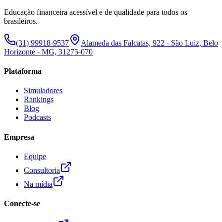
Educação financeira acessível e de qualidade para todos os
brasileiros.
(31) 99918-9537
Alameda das Falcatas, 922 - São Luiz, Belo
Horizonte - MG, 31275-070
Plataforma
Simuladores
Rankings
Blog
Podcasts
Empresa
Equipe
Consultoria
Na mídia
Conecte-se