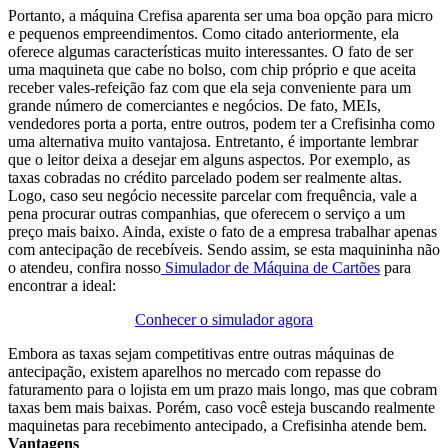
Portanto, a máquina Crefisa aparenta ser uma boa opção para micro
e pequenos empreendimentos. Como citado anteriormente, ela
oferece algumas características muito interessantes. O fato de ser
uma maquineta que cabe no bolso, com chip próprio e que aceita
receber vales-refeição faz com que ela seja conveniente para um
grande número de comerciantes e negócios. De fato, MEIs,
vendedores porta a porta, entre outros, podem ter a Crefisinha como
uma alternativa muito vantajosa. Entretanto, é importante lembrar
que o leitor deixa a desejar em alguns aspectos. Por exemplo, as
taxas cobradas no crédito parcelado podem ser realmente altas.
Logo, caso seu negócio necessite parcelar com frequência, vale a
pena procurar outras companhias, que oferecem o serviço a um
preço mais baixo. Ainda, existe o fato de a empresa trabalhar apenas
com antecipação de recebíveis. Sendo assim, se esta maquininha não
o atendeu, confira nosso
Simulador de Máquina de Cartões
para
encontrar a ideal:
Conhecer o simulador agora
Embora as taxas sejam competitivas entre outras máquinas de
antecipação, existem aparelhos no mercado com repasse do
faturamento para o lojista em um prazo mais longo, mas que cobram
taxas bem mais baixas. Porém, caso você esteja buscando realmente
maquinetas para recebimento antecipado, a Crefisinha atende bem.
Vantagens