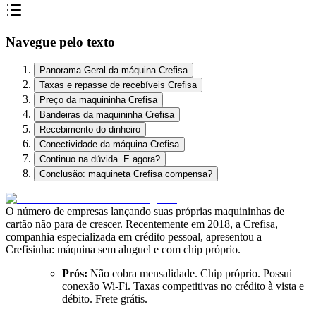
Navegue pelo texto
Panorama Geral da máquina Crefisa
Taxas e repasse de recebíveis Crefisa
Preço da maquininha Crefisa
Bandeiras da maquininha Crefisa
Recebimento do dinheiro
Conectividade da máquina Crefisa
Continuo na dúvida. E agora?
Conclusão: maquineta Crefisa compensa?
O número de empresas lançando suas próprias maquininhas de
cartão não para de crescer. Recentemente em 2018, a Crefisa,
companhia especializada em crédito pessoal, apresentou a
Crefisinha: máquina sem aluguel e com chip próprio.
Prós:
Não cobra mensalidade. Chip próprio. Possui
conexão Wi-Fi. Taxas competitivas no crédito à vista e
débito. Frete grátis.