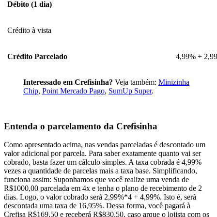
Débito (1 dia)
Crédito à vista
Crédito Parcelado
4,99% + 2,99
Interessado em Crefisinha?
Veja também:
Minizinha
Chip
,
Point Mercado Pago
,
SumUp Super
.
Entenda o parcelamento da Crefisinha
Como apresentado acima, nas vendas parceladas é descontado um
valor adicional por parcela. Para saber exatamente quanto vai ser
cobrado, basta fazer um cálculo simples. A taxa cobrada é 4,99%
vezes a quantidade de parcelas mais a taxa base. Simplificando,
funciona assim: Suponhamos que você realize uma venda de
R$1000,00 parcelada em 4x e tenha o plano de recebimento de 2
dias. Logo, o valor cobrado será 2,99%*4 + 4,99%. Isto é, será
descontada uma taxa de 16,95%. Dessa forma, você pagará à
Crefisa R$169,50 e receberá R$830,50, caso arque o lojista com os