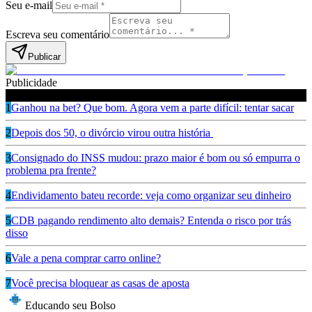
Seu e-mail
Escreva seu comentário
Publicar
Publicidade
Leia também
1
Ganhou na bet? Que bom. Agora vem a parte difícil: tentar sacar
2
Depois dos 50, o divórcio virou outra história
3
Consignado do INSS mudou: prazo maior é bom ou só empurra o
problema pra frente?
4
Endividamento bateu recorde: veja como organizar seu dinheiro
5
CDB pagando rendimento alto demais? Entenda o risco por trás
disso
6
Vale a pena comprar carro online?
7
Você precisa bloquear as casas de aposta
Educando seu Bolso