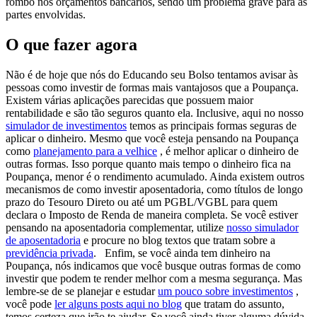
rombo nos orçamentos bancários, sendo um problema grave para as
partes envolvidas.
O que fazer agora
Não é de hoje que nós do Educando seu Bolso tentamos avisar às
pessoas como investir de formas
mais vantajosos que a Poupança
.
Existem várias aplicações parecidas que possuem maior
rentabilidade e são tão seguros quanto ela. Inclusive, aqui no nosso
simulador de investimentos
temos as principais formas seguras de
aplicar o dinheiro.
Mesmo que você esteja pensando na Poupança
como
planejamento para a velhice
, é melhor aplicar o dinheiro de
outras formas. Isso porque quanto mais tempo o dinheiro fica na
Poupança, menor é o rendimento acumulado
. Ainda existem outros
mecanismos de como investir aposentadoria, como títulos de longo
prazo do
Tesouro Direto
ou até um PGBL/VGBL para quem
declara o Imposto de Renda de maneira completa. Se você estiver
pensando na aposentadoria complementar, utilize
nosso simulador
de aposentadoria
e procure no blog textos que tratam sobre a
previdência privada
.
Enfim, se você ainda tem dinheiro na
Poupança, nós indicamos que você busque outras formas de como
investir que podem te render melhor com a mesma segurança. Mas
lembre-se de se planejar e estudar
um pouco sobre investimentos
,
você pode
ler alguns posts aqui no blog
que tratam do assunto,
temos certeza que irão te ajudar. Se você ainda tiver alguma dúvida