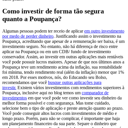
Como investir de forma tão segura
quanto a Poupança?
Algumas pessoas podem ter receio de aplicar
em outro investimento
por medo de perder dinheiro
. Justificando assim o investimento na
Poupança, acreditando que apesar de a remuneração ser baixa, é um
investimento seguro. No entanto, não há diferença de risco entre
aplicar na Poupança ou em um CDB/ fundo de investimento
conservador. Assim, ao investir em outras aplicações mais rentáveis
você pode possuir lucros maiores. Apesar de que nos últimos anos a
Poupança teve um rendimento acima da inflação, sua rentabilidade
foi mínima, tendo rendimento real (além da inflação) menor que 1%
em 2018.
Por esses motivos, nós, do Educando seu Bolso,
recomendamos que você
busque outras aplicações para
investir.
Existem vários investimentos com rendimentos superiores à
Poupança, inclusive aqui no blog temos um
comparador de
investimentos
em que você pode ver como investir seu dinheiro da
melhor forma possível e com segurança.
Mas tome cuidado,
selecione bem o tipo de aplicação e preste atenção quanto ao prazo.
Você pode conseguir altos lucros com investimentos de médio e
longo prazo. Porém, para não se complicar, é importante que haja
um planejamento financeiro da sua parte. Separe o dinheiro que