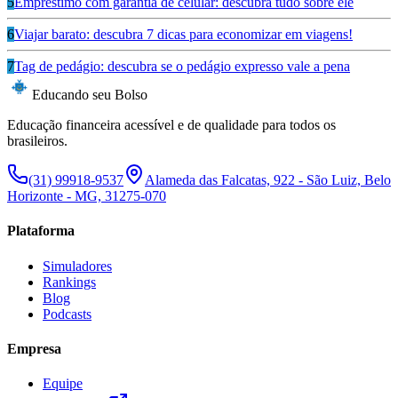
5
Empréstimo com garantia de celular: descubra tudo sobre ele
6
Viajar barato: descubra 7 dicas para economizar em viagens!
7
Tag de pedágio: descubra se o pedágio expresso vale a pena
Educando seu Bolso
Educação financeira acessível e de qualidade para todos os
brasileiros.
(31) 99918-9537
Alameda das Falcatas, 922 - São Luiz, Belo
Horizonte - MG, 31275-070
Plataforma
Simuladores
Rankings
Blog
Podcasts
Empresa
Equipe