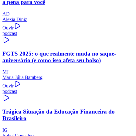
a pena para você
AD
Alexia Diniz
Ouvir
podcast
FGTS 2025: o que realmente muda no saque-
aniversário (e como isso afeta seu bolso)
MJ
Maria Júlia Bamberg
Ouvir
podcast
Trágica Situação da Educação Financeira do
Brasileiro
IG
Isabel Gonçalves