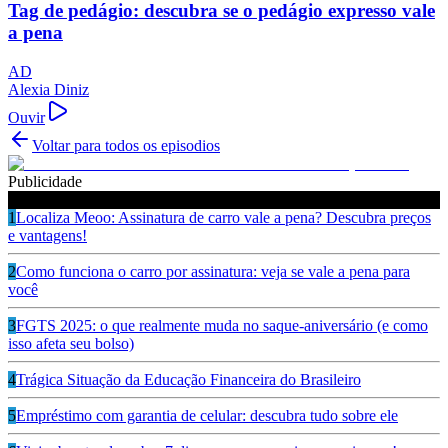
Tag de pedágio: descubra se o pedágio expresso vale
a pena
AD
Alexia Diniz
Ouvir
Voltar para todos os episodios
Publicidade
Ouça também
1
Localiza Meoo: Assinatura de carro vale a pena? Descubra preços
e vantagens!
2
Como funciona o carro por assinatura: veja se vale a pena para
você
3
FGTS 2025: o que realmente muda no saque-aniversário (e como
isso afeta seu bolso)
4
Trágica Situação da Educação Financeira do Brasileiro
5
Empréstimo com garantia de celular: descubra tudo sobre ele