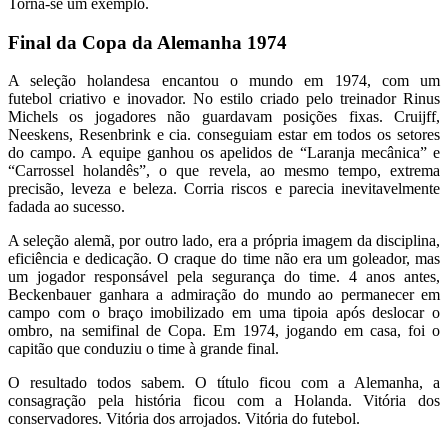
Torna-se um exemplo.
Final da Copa da Alemanha 1974
A seleção holandesa encantou o mundo em 1974, com um
futebol criativo e inovador. No estilo criado pelo treinador Rinus
Michels os jogadores não guardavam posições fixas. Cruijff,
Neeskens, Resenbrink e cia. conseguiam estar em todos os setores
do campo. A equipe ganhou os apelidos de “Laranja mecânica” e
“Carrossel holandês”, o que revela, ao mesmo tempo, extrema
precisão, leveza e beleza. Corria riscos e parecia inevitavelmente
fadada ao sucesso.
A seleção alemã, por outro lado, era a própria imagem da disciplina,
eficiência e dedicação. O craque do time não era um goleador, mas
um jogador responsável pela segurança do time. 4 anos antes,
Beckenbauer ganhara a admiração do mundo ao permanecer em
campo com o braço imobilizado em uma tipoia após deslocar o
ombro, na semifinal de Copa. Em 1974, jogando em casa, foi o
capitão que conduziu o time à grande final.
O resultado todos sabem. O título ficou com a Alemanha, a
consagração pela história ficou com a Holanda. Vitória dos
conservadores. Vitória dos arrojados. Vitória do futebol.