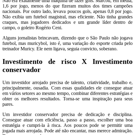
Não era exatamente uma máquina de fazer gols. Marcou, em média,
1,6 por jogo, menos do que fizeram muitos dos times campeões
nacionais. Por outro lado, levava poucos gols, apenas 0,8 por jogo.
Não exibia um futebol magistral, mas eficiente. Não tinha grandes
craques, mas jogadores dedicados e um grande líder dentro de
campo, o goleiro Rogério Ceni.
Alguns jornalistas brincavam, dizendo que o São Paulo não jogava
futebol, mas muricybol, isto é, uma variação do esporte criada pelo
treinador Muricy. Ele nem ligava, seguia convicto, soberano.
Investimento de risco X Investimento
conservador
Um investidor arrojado precisa de talento, criatividade, trabalho e,
principalmente, ousadia. Com essas qualidades ele consegue atuar
em vários setores ao mesmo tempo, combinar diferentes estratégias e
obter os melhores resultados. Torna-se uma inspiração para seus
pares.
Um investidor conservador precisa de dedicação e disciplina.
Consegue atuar com eficiência, passo a passo, escolher uma boa
estratégia e cumpri-la à risca. Aos poucos pode se permitir uma
jogada mais arrojada. Pode até não encantar, mas merece admiração.