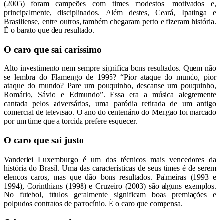
(2005) foram campeões com times modestos, motivados e,
principalmente, disciplinados. Além destes, Ceará, Ipatinga e
Brasiliense, entre outros, também chegaram perto e fizeram história.
É o barato que deu resultado.
O caro que sai caríssimo
Alto investimento nem sempre significa bons resultados. Quem não
se lembra do Flamengo de 1995? “Pior ataque do mundo, pior
ataque do mundo? Pare um pouquinho, descanse um pouquinho,
Romário, Sávio e Edmundo”. Essa era a música alegremente
cantada pelos adversários, uma paródia retirada de um antigo
comercial de televisão. O ano do centenário do Mengão foi marcado
por um time que a torcida prefere esquecer.
O caro que sai justo
Vanderlei Luxemburgo é um dos técnicos mais vencedores da
história do Brasil. Uma das características de seus times é de serem
elencos caros, mas que dão bons resultados. Palmeiras (1993 e
1994), Corinthians (1998) e Cruzeiro (2003) são alguns exemplos.
No futebol, títulos geralmente significam boas premiações e
polpudos contratos de patrocínio. É o caro que compensa.