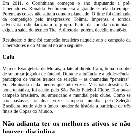
Em 2011, o Corinthians começou o ano disputando a pré-
Libertadores. Ronaldo Fenômeno era a grande estrela da equipe.
Porém, as coisas não saíram como o planejado. O time foi eliminado
da competição pelo inexpressivo Tolima. Imprensa e torcida
adversária ridicularizaram o grupo. Parte da torcida corinthiana
exigia a saída do técnico Tite. A diretoria, porém, decidiu mantê-lo.
Resultado: o time foi campeão brasileiro naquele ano e campeão da
Libertadores e do Mundial no ano seguinte.
Cafu
Marcos Evangelista de Morais, o lateral direito Cafu, tinha o sonho
de se tornar jogador de futebol. Durante a infância e a adolescência,
participou de vários treinos de seleção – as chamadas “peneiras”.
Foi eliminado nada menos que oito vezes. Mas não desistiu. Na
nona tentativa, foi aceito pelo São Paulo Futebol Clube. Tornou-se
campeão brasileiro, sul-americano e mundial pelo clube. Como se
não bastasse, foi duas vezes campeão mundial pela Seleção
Brasileira, tendo sido o único jogador da história a participar de três
finais de Copas do Mundo.
Não adianta ter os melhores ativos se não
houver disciplina