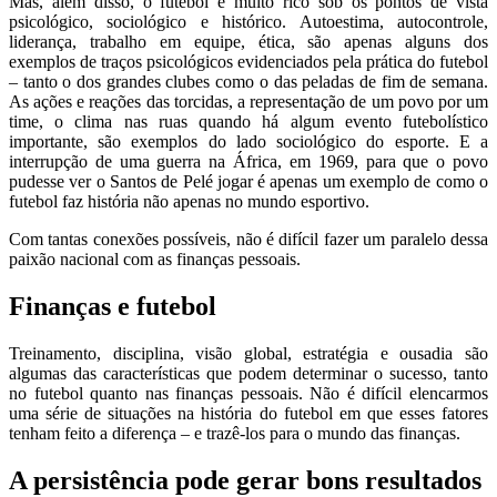
Mas, além disso, o futebol é muito rico sob os pontos de vista
psicológico, sociológico e histórico. Autoestima, autocontrole,
liderança, trabalho em equipe, ética, são apenas alguns dos
exemplos de traços psicológicos evidenciados pela prática do futebol
– tanto o dos grandes clubes como o das peladas de fim de semana.
As ações e reações das torcidas, a representação de um povo por um
time, o clima nas ruas quando há algum evento futebolístico
importante, são exemplos do lado sociológico do esporte. E a
interrupção de uma guerra na África, em 1969, para que o povo
pudesse ver o Santos de Pelé jogar é apenas um exemplo de como o
futebol faz história não apenas no mundo esportivo.
Com tantas conexões possíveis, não é difícil fazer um paralelo dessa
paixão nacional com as finanças pessoais.
Finanças e futebol
Treinamento, disciplina, visão global, estratégia e ousadia são
algumas das características que podem determinar o sucesso, tanto
no futebol quanto nas finanças pessoais. Não é difícil elencarmos
uma série de situações na história do futebol em que esses fatores
tenham feito a diferença – e trazê-los para o mundo das finanças.
A persistência pode gerar bons resultados