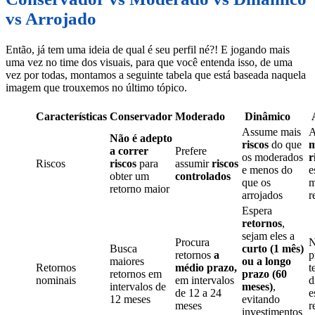
vs Arrojado
Então, já tem uma ideia de qual é seu perfil né?! E jogando mais
uma vez no time dos visuais, para que você entenda isso, de uma
vez por todas, montamos a seguinte tabela que está baseada naquela
imagem que trouxemos no último tópico.
Características
Conservador
Moderado
Dinâmico
A
Assume mais
A
Não é adepto
riscos
do que
m
a correr
Prefere
os moderados
r
Riscos
riscos
para
assumir
riscos
e menos do
e
obter um
controlados
que os
m
retorno maior
arrojados
r
Espera
retornos
,
sejam eles a
Procura
N
Busca
curto (1 mês)
retornos
a
p
maiores
ou a longo
Retornos
médio prazo,
t
retornos em
prazo (60
nominais
em intervalos
d
intervalos de
meses)
,
de 12 a 24
e
12 meses
evitando
meses
r
investimentos