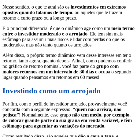
Nesse sentido, o que te atrai são os
investimentos em extremos
opostos quando falamos de tempo
: ou aqueles que te trazem
retorno a curto prazo ou a longo prazo.
E o principal diferencial é que o dinâmico age como um
meio termo
entre o investidor moderado e o arrojado
. Ele tem sim mais
estômago para assumir mais riscos e lidar com perdas do que os
moderados, mas não tanto quanto os arrojados.
Além disso, o próprio termo dinâmico vem desse interesse em ter o
retorno, tanto agora, quanto depois. Afinal, como pudemos conferir
no gráfico de retorno nominal, você faz parte do
grupo com
maiores retornos em um intervalo de 30 dias
e ocupa o segundo
lugar quando pensamos em retornos em 60 meses!
Investindo como um arrojado
Por fim, com o perfil de investidor arrojado, provavelmente você
concorda com a seguinte expressão:
“quem não arrisca, não
petisca”!
Normalmente, esse grupo
não tem medo, por exemplo,
de colocar grande parte da sua grana em renda variável, e têm
estômago para aguentar as variações do mercado.
Como resultado disso, são aqueles que
dão a cara a tapa, e