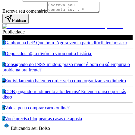
Escreva seu comentário
Publicar
Publicidade
Leia também
1
Ganhou na bet? Que bom. Agora vem a parte difícil: tentar sacar
2
Depois dos 50, o divórcio virou outra história
3
Consignado do INSS mudou: prazo maior é bom ou só empurra o
problema pra frente?
4
Endividamento bateu recorde: veja como organizar seu dinheiro
5
CDB pagando rendimento alto demais? Entenda o risco por trás
disso
6
Vale a pena comprar carro online?
7
Você precisa bloquear as casas de aposta
Educando seu Bolso