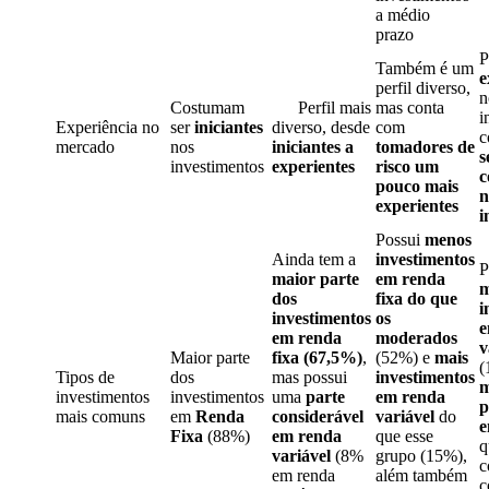
a médio
prazo
P
Também é um
e
perfil diverso,
n
Costumam
Perfil mais
mas conta
i
Experiência no
ser
iniciantes
diverso, desde
com
c
mercado
nos
iniciantes a
tomadores de
s
investimentos
experientes
risco um
c
pouco mais
n
experientes
i
Possui
menos
Ainda tem a
investimentos
P
maior parte
em renda
m
dos
fixa do que
i
investimentos
os
e
em renda
moderados
v
Maior parte
fixa (67,5%)
,
(52%) e
mais
(
Tipos de
dos
mas possui
investimentos
m
investimentos
investimentos
uma
parte
em renda
p
mais comuns
em
Re
nda
considerável
variável
do
e
Fixa
(88%)
em renda
que esse
q
variável
(8%
grupo (15%),
c
em renda
além também
c