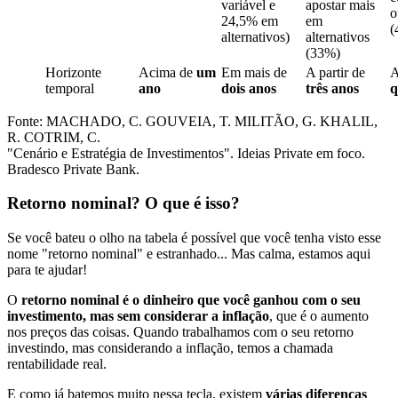
variável e
apostar mais
o
24,5% em
em
(
alternativos)
alternativos
(33%)
Horizonte
Acima de
um
Em mais de
A partir de
A
temporal
ano
dois anos
três anos
q
Fonte: MACHADO, C. GOUVEIA, T. MILITÃO, G. KHALIL,
R. COTRIM, C.
"Cenário e Estratégia de Investimentos". Ideias Private em foco.
Bradesco Private Bank.
Retorno nominal? O que é isso?
Se você bateu o olho na tabela é possível que você tenha visto esse
nome "retorno nominal" e estranhado... Mas calma, estamos aqui
para te ajudar!
O
retorno nominal é o dinheiro que você ganhou com o seu
investimento, mas sem considerar a inflação
, que é o aumento
nos preços das coisas. Quando trabalhamos com o seu retorno
investindo, mas considerando a inflação, temos a chamada
rentabilidade real.
E como já batemos muito nessa tecla, existem
várias diferenças