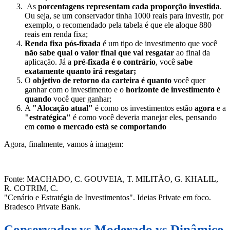
As
porcentagens representam cada proporção investida
.
Ou seja, se um conservador tinha 1000 reais para investir, por
exemplo, o recomendado pela tabela é que ele aloque 880
reais em renda fixa;
Renda fixa pós-fixada
é um tipo de investimento que você
não sabe qual o valor final que vai resgatar
ao final da
aplicação. Já a
pré-fixada é o contrário
, você
sabe
exatamente quanto irá resgatar;
O
objetivo de retorno da carteira é quanto
você quer
ganhar com o investimento e o
horizonte de investimento é
quando
você quer ganhar;
A
"Alocação atual"
é como os investimentos estão
agora
e a
"estratégica"
é como você deveria manejar eles, pensando
em
como o mercado está se comportando
Agora, finalmente, vamos à imagem:
Fonte: MACHADO, C. GOUVEIA, T. MILITÃO, G. KHALIL,
R. COTRIM, C.
"Cenário e Estratégia de Investimentos". Ideias Private em foco.
Bradesco Private Bank.
Conservador vs Moderado vs Dinâmico