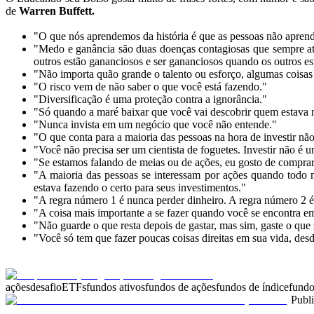
de
Warren Buffett.
"O que nós aprendemos da história é que as pessoas não aprend
"Medo e ganância são duas doenças contagiosas que sempre at
outros estão gananciosos e ser gananciosos quando os outros 
"Não importa quão grande o talento ou esforço, algumas coisa
"O risco vem de não saber o que você está fazendo."
"Diversificação é uma proteção contra a ignorância."
"Só quando a maré baixar que você vai descobrir quem estava
"Nunca invista em um negócio que você não entende."
"O que conta para a maioria das pessoas na hora de investir n
"Você não precisa ser um cientista de foguetes. Investir não é
"Se estamos falando de meias ou de ações, eu gosto de compra
"A maioria das pessoas se interessam por ações quando todo 
estava fazendo o certo para seus investimentos."
"A regra número 1 é nunca perder dinheiro. A regra número 2 é
"A coisa mais importante a se fazer quando você se encontra e
"Não guarde o que resta depois de gastar, mas sim, gaste o que
"Você só tem que fazer poucas coisas direitas em sua vida, desd
ações
desafio
ETFs
fundos ativos
fundos de ações
fundos de índice
fundo
Publ