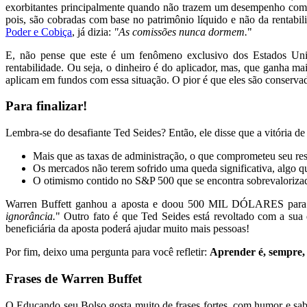
exorbitantes principalmente quando não trazem um desempenho compen
pois, são cobradas com base no patrimônio líquido e não da rentabi
Poder e Cobiça
, já dizia:
"As comissões nunca dormem.
"
E, não pense que este é um fenômeno exclusivo dos Estados Unid
rentabilidade. Ou seja, o dinheiro é do aplicador, mas, que ganha m
aplicam em fundos com essa situação. O pior é que eles são conserva
Para finalizar!
Lembra-se do desafiante Ted Seides? Então, ele disse que a vitória de
Mais que as taxas de administração, o que comprometeu seu resu
Os mercados não terem sofrido uma queda significativa, algo
O otimismo contido no S&P 500 que se encontra sobrevalorizado
Warren Buffett ganhou a aposta e doou 500 MIL DÓLARES para 
ignorância.
" Outro fato é que Ted Seides está revoltado com a sua 
beneficiária da aposta poderá ajudar muito mais pessoas!
Por fim, deixo uma pergunta para você refletir:
Aprender é, sempre, 
Frases de Warren Buffet
O Educando seu Bolso gosta muito de frases fortes, com humor e sa