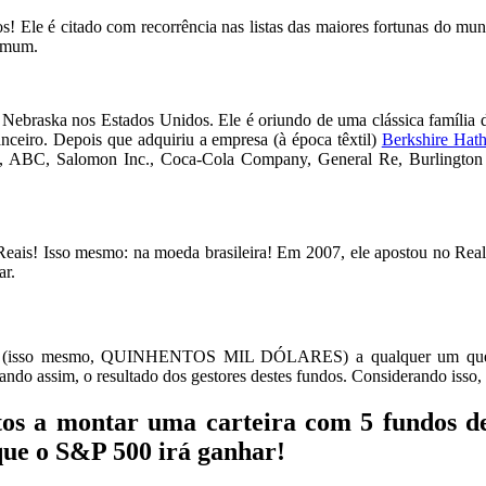
os! Ele é citado com recorrência nas listas das maiores fortunas do m
comum.
ebraska nos Estados Unidos. Ele é oriundo de uma clássica família de 
anceiro. Depois que adquiriu a empresa (à época têxtil)
Berkshire Hat
ABC, Salomon Inc., Coca-Cola Company, General Re, Burlington No
 Reais! Isso mesmo: na moeda brasileira! Em 2007, ele apostou no Real
ar.
00 (isso mesmo, QUINHENTOS MIL DÓLARES) a qualquer um que fos
ndo assim, o resultado dos gestores destes fundos. Considerando isso, 
ntos a montar uma carteira com 5 fundos d
 que o S&P 500 irá ganhar!