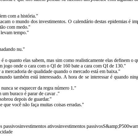
em com a história."
acam o mundo dos investimentos. O calendário destas epidemias é im
estão com medo."
s levam tempo."
 nadando nu."
ão é o quanto elas sabem, mas sim como realisticamente elas definem o 
 um jogo onde o cara com o QI de 160 bate a cara com QI de 130."
r a mercadoria de qualidade quando o mercado está em baixa."
mundo também está interessado. A hora de se interessar é quando ni
 nunca se esquecer da regra número 1."
m um buraco é parar de cavar ."
 sobrou depois de guardar."
e que você não faça muitas coisas erradas."
s passivos
investimentos ativos
investimentos passivos
S&amp;P500
warr
icidade