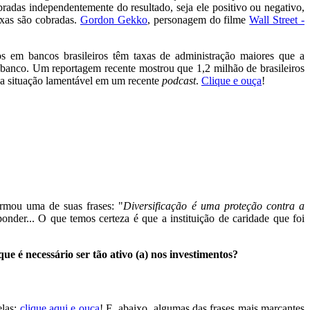
adas independentemente do resultado, seja ele positivo ou negativo,
axas são cobradas.
Gordon Gekko
, personagem do filme
Wall Street -
 em bancos brasileiros têm taxas de administração maiores que a
o banco. Um reportagem recente mostrou que 1,2 milhão de brasileiros
ssa situação lamentável em um recente
podcast
.
Clique e ouça
!
irmou uma de suas frases: "
Diversificação é uma proteção contra a
nder... O que temos certeza é que a instituição de caridade que foi
e é necessário ser tão ativo (a) nos investimentos?
las;
clique aqui e ouça
! E, abaixo, algumas das frases mais marcantes