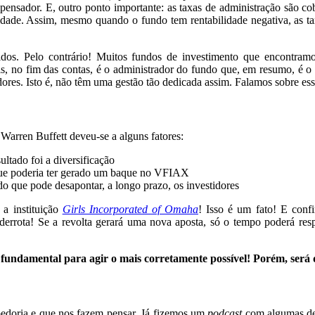
sador. E, outro ponto importante: as taxas de administração são cobr
lidade. Assim, mesmo quando o fundo tem rentabilidade negativa, as t
os. Pelo contrário! Muitos fundos de investimento que encontramos
ais, no fim das contas, é o administrador do fundo que, em resumo, é 
dores. Isto é, não têm uma gestão tão dedicada assim. Falamos sobre e
 Warren Buffett deveu-se a alguns fatores:
ltado foi a diversificação
 que poderia ter gerado um baque no VFIAX
 que pode desapontar, a longo prazo, os investidores
a instituição
Girls Incorporated of Omaha
! Isso é um fato! E conf
derrota! Se a revolta gerará uma nova aposta, só o tempo poderá respo
fundamental para agir o mais corretamente possível! Porém, será qu
bedoria e que nos fazem pensar. Já fizemos um
podcast
com algumas de