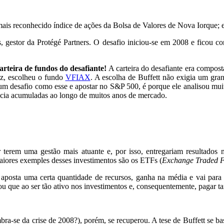
mais reconhecido índice de ações da Bolsa de Valores de Nova Iorque; 
ides, gestor da Protégé Partners. O desafio iniciou-se em 2008 e
rteira de fundos do desafiante!
A carteira do desafiante era compos
vez, escolheu o fundo
VFIAX
. A escolha de Buffett não exigia um gr
r um desafio como esse e apostar no S&P 500, é porque ele analisou mu
ncia acumuladas ao longo de muitos anos de mercado.
terem uma gestão mais atuante e, por isso, entregariam resultados m
aiores exemples desses investimentos são os ETFs (
Exchange Traded 
ê aposta uma certa quantidade de recursos, ganha na média e vai par
ou que ao ser tão ativo nos investimentos e, consequentemente, pagar 
a-se da crise de 2008?), porém, se recuperou. A tese de Buffett se ba