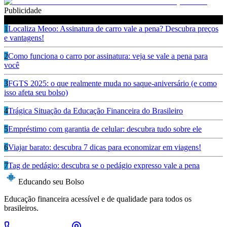
Publicidade
Ouça também
1
Localiza Meoo: Assinatura de carro vale a pena? Descubra preços
e vantagens!
2
Como funciona o carro por assinatura: veja se vale a pena para
você
3
FGTS 2025: o que realmente muda no saque-aniversário (e como
isso afeta seu bolso)
4
Trágica Situação da Educação Financeira do Brasileiro
5
Empréstimo com garantia de celular: descubra tudo sobre ele
6
Viajar barato: descubra 7 dicas para economizar em viagens!
7
Tag de pedágio: descubra se o pedágio expresso vale a pena
Educando seu Bolso
Educação financeira acessível e de qualidade para todos os
brasileiros.