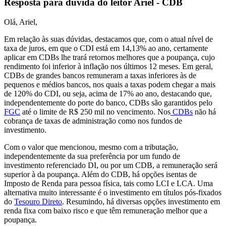
Resposta para dúvida do leitor Ariel - CDB
Olá, Ariel,
Em relação às suas dúvidas, destacamos que, com o atual nível de
taxa de juros, em que o CDI está em 14,13% ao ano, certamente
aplicar em CDBs lhe trará retornos melhores que a poupança, cujo
rendimento foi inferior à inflação nos últimos 12 meses. Em geral,
CDBs de grandes bancos remuneram a taxas inferiores às de
pequenos e médios bancos, nos quais a taxas podem chegar a mais
de 120% do CDI, ou seja, acima de 17% ao ano, destacando que,
independentemente do porte do banco, CDBs são garantidos pelo
FGC
até o limite de R$ 250 mil no vencimento. Nos
CDBs
não há
cobrança de taxas de administração como nos fundos de
investimento.
Com o valor que mencionou, mesmo com a tributação,
independentemente da sua preferência por um fundo de
investimento referenciado DI, ou por um CDB, a remuneração será
superior à da poupança. Além do CDB, há opções isentas de
Imposto de Renda para pessoa física, tais como LCI e LCA. Uma
alternativa muito interessante é o investimento em títulos pós-fixados
do
Tesouro Direto
. Resumindo, há diversas opções investimento em
renda fixa com baixo risco e que têm remuneração melhor que a
poupança.