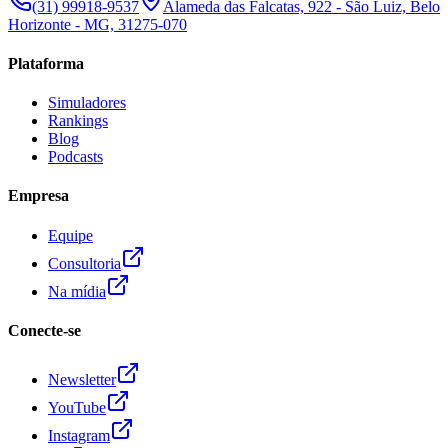
(31) 99918-9537
Alameda das Falcatas, 922 - São Luiz, Belo
Horizonte - MG, 31275-070
Plataforma
Simuladores
Rankings
Blog
Podcasts
Empresa
Equipe
Consultoria
Na mídia
Conecte-se
Newsletter
YouTube
Instagram