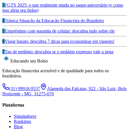
3
FGTS 2025: o que realmente muda no saque-aniversário (e como
isso afeta seu bolso)
4
Trágica Situação da Educação Financeira do Brasileiro
5
Empréstimo com garantia de celular: descubra tudo sobre ele
6
Viajar barato: descubra 7 dicas para economizar em viagens!
7
Tag de pedágio: descubra se o pedágio expresso vale a pena
Educando seu Bolso
Educação financeira acessível e de qualidade para todos os
brasileiros.
(31) 99918-9537
Alameda das Falcatas, 922 - São Luiz, Belo
Horizonte - MG, 31275-070
Plataforma
Simuladores
Rankings
Blog