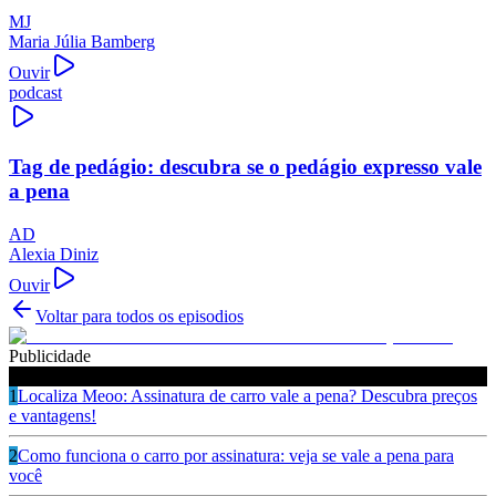
MJ
Maria Júlia Bamberg
Ouvir
podcast
Tag de pedágio: descubra se o pedágio expresso vale
a pena
AD
Alexia Diniz
Ouvir
Voltar para todos os episodios
Publicidade
Ouça também
1
Localiza Meoo: Assinatura de carro vale a pena? Descubra preços
e vantagens!
2
Como funciona o carro por assinatura: veja se vale a pena para
você