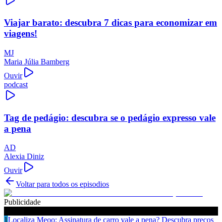
Viajar barato: descubra 7 dicas para economizar em
viagens!
MJ
Maria Júlia Bamberg
Ouvir
podcast
Tag de pedágio: descubra se o pedágio expresso vale
a pena
AD
Alexia Diniz
Ouvir
Voltar para todos os episodios
Publicidade
Ouça também
1
Localiza Meoo: Assinatura de carro vale a pena? Descubra preços