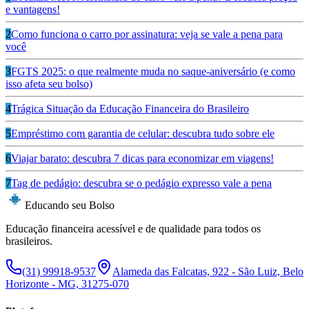
e vantagens!
2
Como funciona o carro por assinatura: veja se vale a pena para
você
3
FGTS 2025: o que realmente muda no saque-aniversário (e como
isso afeta seu bolso)
4
Trágica Situação da Educação Financeira do Brasileiro
5
Empréstimo com garantia de celular: descubra tudo sobre ele
6
Viajar barato: descubra 7 dicas para economizar em viagens!
7
Tag de pedágio: descubra se o pedágio expresso vale a pena
Educando seu Bolso
Educação financeira acessível e de qualidade para todos os
brasileiros.
(31) 99918-9537
Alameda das Falcatas, 922 - São Luiz, Belo
Horizonte - MG, 31275-070