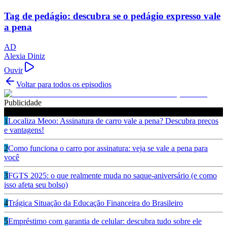
Tag de pedágio: descubra se o pedágio expresso vale
a pena
AD
Alexia Diniz
Ouvir
Voltar para todos os episodios
Publicidade
Ouça também
1
Localiza Meoo: Assinatura de carro vale a pena? Descubra preços
e vantagens!
2
Como funciona o carro por assinatura: veja se vale a pena para
você
3
FGTS 2025: o que realmente muda no saque-aniversário (e como
isso afeta seu bolso)
4
Trágica Situação da Educação Financeira do Brasileiro
5
Empréstimo com garantia de celular: descubra tudo sobre ele