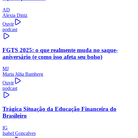
AD
Alexia Diniz
Ouvir
podcast
FGTS 2025: o que realmente muda no saque-
aniversário (e como isso afeta seu bolso)
MJ
Maria Júlia Bamberg
Ouvir
podcast
Trágica Situação da Educação Financeira do
Brasileiro
IG
Isabel Gonçalves