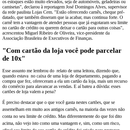
os estoques estão muito elevados, seja de automóveis, geladeiras ou
camisetas", declarou à reportagem José Domingos Alves, supervisor
da rede paulista Lojas Cem. "Estão oferecendo carnês, cheque pré-
datado, que também disseram que ia acabar, mas continua forte. O
carnê tem a vantagem de atender pessoas que já esgotaram seu limite
no cartão de crédito ou querem deixar o cartão para outras coisas",
acrescentou Miguel Ribeiro de Oliveira, vice-presidente da
Associação Brasileira de Executivos de Finanças.
"Com cartão da loja você pode parcelar
de 10x"
Esse assunto me lembrou do relato de uma leitora, dizendo que,
quando estava no caixa de uma loja de departamento, pagando a
compra que fez, ofereceram a ela um cartão da loja, mais um recurso
do comércio para alavancar as vendas. E aí bateu a dúvida: esses
cartões de loja valem a pena?
É preciso destacar que o que você gasta nestes cartões, que se
assemelham em muito aos antigos carnês, na maioria das vezes não
conta no seu limite de crédito. Mas diferentemente do que foi dito
acima, não vejo isto como uma vantagem e, sim, como um risco,