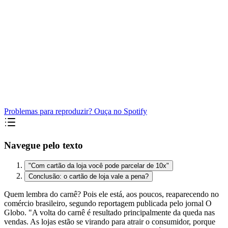
Problemas para reproduzir? Ouça no Spotify
Navegue pelo texto
"Com cartão da loja você pode parcelar de 10x"
Conclusão: o cartão de loja vale a pena?
Quem lembra do carnê? Pois ele está, aos poucos, reaparecendo no
comércio brasileiro, segundo reportagem publicada pelo jornal O
Globo. "A volta do carnê é resultado principalmente da queda nas
vendas. As lojas estão se virando para atrair o consumidor, porque