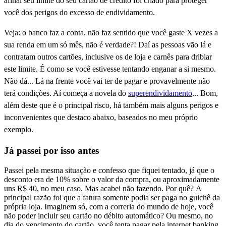
afinal seu limite do seu cartão de crédito foi criado para proteger
você dos perigos do excesso de endividamento.
Veja: o banco faz a conta, não faz sentido que você gaste X vezes a
sua renda em um só mês, não é verdade?! Daí as pessoas vão lá e
contratam outros cartões, inclusive os de loja e carnês para driblar
este limite. É como se você estivesse tentando enganar a si mesmo.
Não dá... Lá na frente você vai ter de pagar e provavelmente não
terá condições. Aí começa a novela do
superendividamento
... Bom,
além deste que é o principal risco, há também mais alguns perigos e
inconvenientes que destaco abaixo, baseados no meu próprio
exemplo.
Já passei por isso antes
Passei pela mesma situação e confesso que fiquei tentado, já que o
desconto era de 10% sobre o valor da compra, ou aproximadamente
uns R$ 40, no meu caso. Mas acabei não fazendo. Por quê? A
principal razão foi que a fatura somente podia ser paga no guichê da
própria loja. Imaginem só, com a correria do mundo de hoje, você
não poder incluir seu cartão no débito automático? Ou mesmo, no
dia do vencimento do cartão, você tenta pagar pela internet banking,