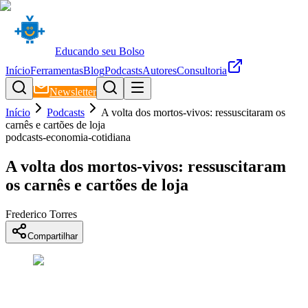
Educando seu Bolso
Início
Ferramentas
Blog
Podcasts
Autores
Consultoria
Newsletter
Início
Podcasts
A volta dos mortos-vivos: ressuscitaram os
carnês e cartões de loja
podcasts-economia-cotidiana
A volta dos mortos-vivos: ressuscitaram
os carnês e cartões de loja
Frederico Torres
Compartilhar