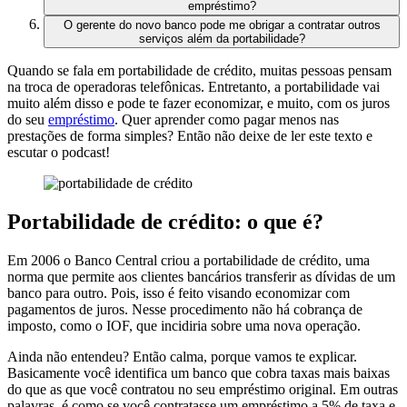
empréstimo?
O gerente do novo banco pode me obrigar a contratar outros
serviços além da portabilidade?
Quando se fala em portabilidade de crédito, muitas pessoas pensam
na troca de operadoras telefônicas. Entretanto, a portabilidade vai
muito além disso e pode te fazer economizar,
e muito
, com os juros
do seu
empréstimo
. Quer aprender como pagar menos nas
prestações de forma simples? Então não deixe de ler este texto e
escutar o podcast!
Portabilidade de crédito: o que é?
Em 2006 o Banco Central criou a
portabilidade de crédito
, uma
norma que permite aos clientes bancários transferir as dívidas de um
banco para outro. Pois, isso é feito visando economizar com
pagamentos de juros. Nesse procedimento não há cobrança de
imposto, como o IOF, que incidiria sobre uma nova operação.
Ainda não entendeu? Então calma, porque vamos te explicar.
Basicamente você identifica um banco que cobra taxas mais baixas
do que as que você contratou no seu empréstimo original. Em outras
palavras, é como se você contratasse um empréstimo a 5% de taxa e