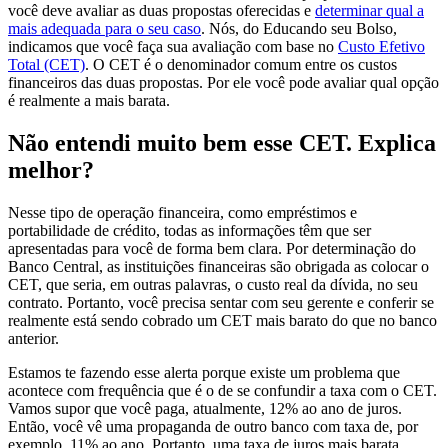
você deve avaliar as duas propostas oferecidas e
determinar qual a
mais adequada para o seu caso
. Nós, do Educando seu Bolso,
indicamos que você faça sua avaliação com base no
Custo Efetivo
Total (CET)
. O CET é o denominador comum entre os custos
financeiros das duas propostas. Por ele você pode avaliar qual opção
é realmente a mais barata.
Não entendi muito bem esse CET. Explica
melhor?
Nesse tipo de operação financeira, como empréstimos e
portabilidade de crédito, todas as informações têm que ser
apresentadas para você de forma bem clara. Por determinação do
Banco Central
, as instituições financeiras são obrigada as colocar o
CET, que seria, em outras palavras, o custo real da dívida, no seu
contrato. Portanto, você precisa sentar com seu gerente e conferir se
realmente está sendo cobrado um CET mais barato do que no banco
anterior.
Estamos te fazendo esse alerta porque existe um problema que
acontece com frequência que é o de se
confundir a taxa com o CET
.
Vamos supor que você paga, atualmente, 12% ao ano de juros.
Então, você vê uma propaganda de outro banco com taxa de, por
exemplo, 11% ao ano. Portanto, uma taxa de juros mais barata,