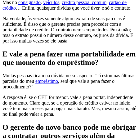
Mas no
consignado
,
veículos
,
crédito pessoal comum
,
cartão de
crédito
… Enfim, quaisquer dívidas que você tiver, é só o contrato.
Na verdade, às vezes somente algum extrato de suas parcelas é
suficiente. É disso que o gerente precisa para proceder com a
portabilidade de crédito. O contrato nem sempre todos têm à mão;
mas o extrato possui o número desse contrato, os juros da dívida. E
por isso muitas vezes só ele basta.
E vale a pena fazer uma portabilidade em
que momento do empréstimo?
Muitas pessoas ficam na dúvida nesse aspecto. "Já estou nas últimas
parcelas do meu
empréstimo
, será que vale a pena fazer o
procedimento?"
A resposta é: se o CET for menor, vale a pena portar, independente
do momento. Claro que, se a operação de crédito estiver no início,
você tem mais meses para pagar mais barato. Mas, mesmo assim, até
no final pode valer a pena.
O gerente do novo banco pode me obrigar
a contratar outros serviços além da