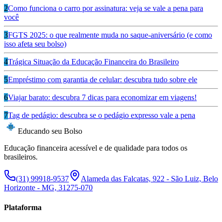
2
Como funciona o carro por assinatura: veja se vale a pena para
você
3
FGTS 2025: o que realmente muda no saque-aniversário (e como
isso afeta seu bolso)
4
Trágica Situação da Educação Financeira do Brasileiro
5
Empréstimo com garantia de celular: descubra tudo sobre ele
6
Viajar barato: descubra 7 dicas para economizar em viagens!
7
Tag de pedágio: descubra se o pedágio expresso vale a pena
Educando seu Bolso
Educação financeira acessível e de qualidade para todos os
brasileiros.
(31) 99918-9537
Alameda das Falcatas, 922 - São Luiz, Belo
Horizonte - MG, 31275-070
Plataforma