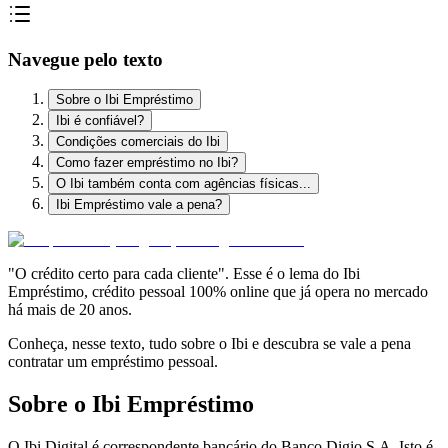
Navegue pelo texto
Sobre o Ibi Empréstimo
Ibi é confiável?
Condições comerciais do Ibi
Como fazer empréstimo no Ibi?
O Ibi também conta com agências físicas...
Ibi Empréstimo vale a pena?
"O crédito certo para cada cliente". Esse é o lema do Ibi
Empréstimo, crédito pessoal 100% online que já opera no mercado
há mais de 20 anos.
Conheça, nesse texto, tudo sobre o Ibi e descubra se vale a pena
contratar um empréstimo pessoal.
Sobre o Ibi Empréstimo
O Ibi Digital é correspondente bancário do Banco Digio S.A. Isto é,