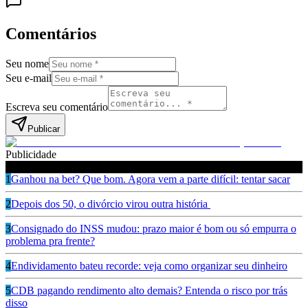
Comentários
Seu nome
Seu e-mail
Escreva seu comentário
Publicar
Publicidade
Leia também
1
Ganhou na bet? Que bom. Agora vem a parte difícil: tentar sacar
2
Depois dos 50, o divórcio virou outra história
3
Consignado do INSS mudou: prazo maior é bom ou só empurra o
problema pra frente?
4
Endividamento bateu recorde: veja como organizar seu dinheiro
5
CDB pagando rendimento alto demais? Entenda o risco por trás
disso