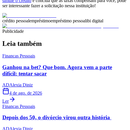
simule o crédito
e conclua que as taxas compensam para você, pode
ser interessante fazer a solicitação nessa instituição!
crédito pessoal
empréstimo
empréstimo pessoal
ibi digital
Publicidade
Leia também
Finanças Pessoais
Ganhou na bet? Que bom. Agora vem a parte
difícil: tentar sacar
AD
Alexia Diniz
4 de ago. de 2026
Ler
Finanças Pessoais
Depois dos 50, o divórcio virou outra história
AD
Alexia Diniz