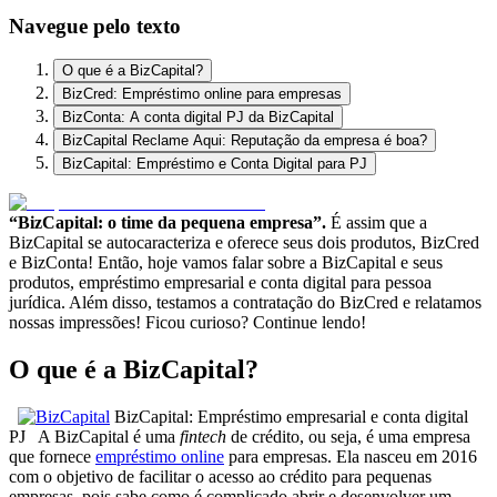
Navegue pelo texto
O que é a BizCapital?
BizCred: Empréstimo online para empresas
BizConta: A conta digital PJ da BizCapital
BizCapital Reclame Aqui: Reputação da empresa é boa?
BizCapital: Empréstimo e Conta Digital para PJ
“BizCapital: o time da pequena empresa”.
É assim que a
BizCapital se autocaracteriza e oferece seus dois produtos, BizCred
e BizConta! Então, hoje vamos falar sobre a BizCapital e seus
produtos, empréstimo empresarial e conta digital para pessoa
jurídica. Além disso, testamos a contratação do BizCred e relatamos
nossas impressões! Ficou curioso? Continue lendo!
O que é a BizCapital?
BizCapital: Empréstimo empresarial e conta digital
PJ A BizCapital é uma
fintech
de crédito, ou seja, é uma empresa
que fornece
empréstimo online
para empresas. Ela nasceu em 2016
com o objetivo de facilitar o acesso ao crédito para pequenas
empresas, pois sabe como é complicado abrir e desenvolver um