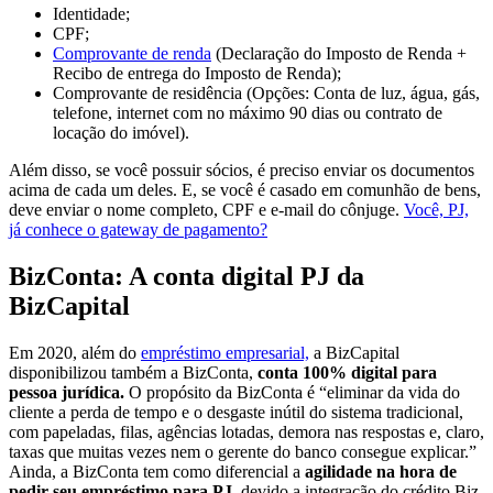
Identidade;
CPF;
Comprovante de renda
(Declaração do Imposto de Renda +
Recibo de entrega do Imposto de Renda);
Comprovante de residência (Opções: Conta de luz, água, gás,
telefone, internet com no máximo 90 dias ou contrato de
locação do imóvel).
Além disso, se você possuir sócios, é preciso enviar os documentos
acima de cada um deles. E, se você é casado em comunhão de bens,
deve enviar o nome completo, CPF e e-mail do cônjuge.
Você, PJ,
já conhece o gateway de pagamento?
BizConta: A conta digital PJ da
BizCapital
Em 2020, além do
empréstimo empresarial,
a BizCapital
disponibilizou também a BizConta,
conta 100% digital para
pessoa jurídica.
O propósito da BizConta é “eliminar da vida do
cliente a perda de tempo e o desgaste inútil do sistema tradicional,
com papeladas, filas, agências lotadas, demora nas respostas e, claro,
taxas que muitas vezes nem o gerente do banco consegue explicar.”
Ainda, a BizConta tem como diferencial a
agilidade na hora de
pedir seu empréstimo para PJ
, devido a integração do crédito Biz