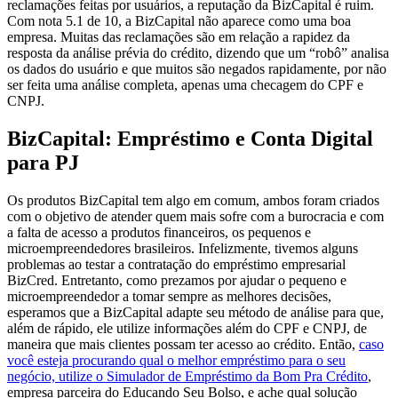
reclamações feitas por usuários, a reputação da BizCapital é ruim.
Com nota 5.1 de 10, a BizCapital não aparece como uma boa
empresa. Muitas das reclamações são em relação a rapidez da
resposta da análise prévia do crédito, dizendo que um “robô” analisa
os dados do usuário e que muitos são negados rapidamente, por não
ser feita uma análise completa, apenas uma checagem do CPF e
CNPJ.
BizCapital: Empréstimo e Conta Digital
para PJ
Os produtos BizCapital tem algo em comum, ambos foram criados
com o objetivo de atender quem mais sofre com a burocracia e com
a falta de acesso a produtos financeiros, os pequenos e
microempreendedores brasileiros. Infelizmente, tivemos alguns
problemas ao testar a contratação do empréstimo empresarial
BizCred. Entretanto, como prezamos por ajudar o pequeno e
microempreendedor a tomar sempre as melhores decisões,
esperamos que a BizCapital adapte seu método de análise para que,
além de rápido, ele utilize informações além do CPF e CNPJ, de
maneira que mais clientes possam ter acesso ao crédito. Então,
caso
você esteja procurando qual o melhor empréstimo para o seu
negócio, utilize o Simulador de Empréstimo da Bom Pra Crédito
,
empresa parceira do Educando Seu Bolso, e ache qual solução