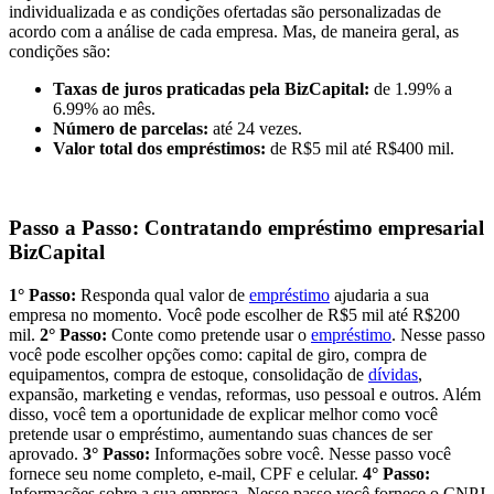
individualizada e as condições ofertadas são personalizadas de
acordo com a análise de cada empresa. Mas, de maneira geral, as
condições são:
Taxas de juros praticadas pela BizCapital:
de 1.99% a
6.99% ao mês.
Número de parcelas:
até 24 vezes.
Valor total dos empréstimos:
de R$5 mil até R$400 mil.
Passo a Passo: Contratando empréstimo empresarial
BizCapital
1° Passo:
Responda qual valor de
empréstimo
ajudaria a sua
empresa no momento. Você pode escolher de R$5 mil até R$200
mil.
2° Passo:
Conte como pretende usar o
empréstimo
. Nesse passo
você pode escolher opções como: capital de giro, compra de
equipamentos, compra de estoque, consolidação de
dívidas
,
expansão, marketing e vendas, reformas, uso pessoal e outros. Além
disso, você tem a oportunidade de explicar melhor como você
pretende usar o empréstimo, aumentando suas chances de ser
aprovado.
3° Passo:
Informações sobre você. Nesse passo você
fornece seu nome completo, e-mail, CPF e celular.
4° Passo:
Informações sobre a sua empresa. Nesse passo você fornece o CNPJ