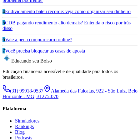
problema pra frente?
4
Endividamento bateu recorde: veja como organizar seu dinheiro
5
CDB pagando rendimento alto demais? Entenda o risco por trás
disso
6
Vale a pena comprar carro online?
7
Você precisa bloquear as casas de aposta
Educando seu Bolso
Educação financeira acessível e de qualidade para todos os
brasileiros.
(31) 99918-9537
Alameda das Falcatas, 922 - São Luiz, Belo
Horizonte - MG, 31275-070
Plataforma
Simuladores
Rankings
Blog
Podcasts