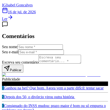
IG
Isabel Gonçalves
16 de jul. de 2026
Ler
Comentários
Seu nome
Seu e-mail
Escreva seu comentário
Publicar
Publicidade
Leia também
1
Ganhou na bet? Que bom. Agora vem a parte difícil: tentar sacar
2
Depois dos 50, o divórcio virou outra história
3
Consignado do INSS mudou: prazo maior é bom ou só empurra o