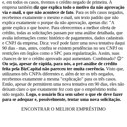
e, em todos os casos, tivemos o crédito negado de primeira. A
empresa também
diz que explica todo o motivo da não aprovação
via e-mail, o que não acontece de fato
. Para os três casos negados,
recebemos exatamente o mesmo e-mail, um texto padrão que não
explica exatamente o porque da não aprovação, apenas diz: "A
gente explica o que houve. Para oferecermos a melhor oferta de
crédito, todas as solicitações passam por uma análise detalhada, que
avalia informações como: histórico de pagamentos, dados cadastrais
e CNPJ da empresa. Dica: você pode fazer uma nova tentativa daqui
90 dias - mas, antes, confira se existem pendências no seu CNPJ ou
restrições em órgãos como o SPC para regularização. Assim, suas
chances de ter o crédito aprovado aqui aumentam. Combinado? 😉"
Ou seja, apesar de rápida, para nós, a pré-análise de crédito
feita pela BizCapital não pareceu ter muita coerência.
Visto que,
utilizamos três CNPJs diferentes e, além de ter os três negados,
recebemos exatamente a mesma "explicação" para os três casos.
Então, apesar de permitirem uma nova tentativa em 90 dias, eles não
deixam claro o que exatamente fez com que o empréstimo tenha
sido negado.
Logo, o usuário fica sem saber o que ele deve fazer
para se adequar e, possivelmente, tentar uma nova solicitação.
ENCONTRAR O MELHOR EMPRÉSTIMO