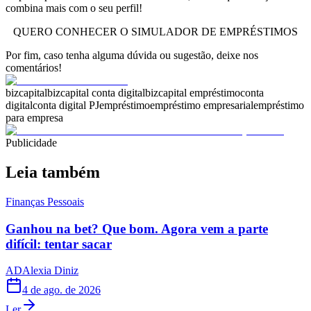
combina mais com o seu perfil!
QUERO CONHECER O SIMULADOR DE EMPRÉSTIMOS
Por fim, caso tenha alguma dúvida ou sugestão, deixe nos
comentários!
bizcapital
bizcapital conta digital
bizcapital empréstimo
conta
digital
conta digital PJ
empréstimo
empréstimo empresarial
empréstimo
para empresa
Publicidade
Leia também
Finanças Pessoais
Ganhou na bet? Que bom. Agora vem a parte
difícil: tentar sacar
AD
Alexia Diniz
4 de ago. de 2026
Ler