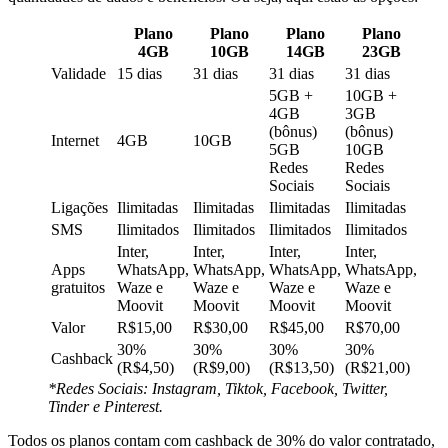
Plano
Plano
Plano
Plano
4GB
10GB
14GB
23GB
Validade
15 dias
31 dias
31 dias
31 dias
5GB +
10GB +
4GB
3GB
(bônus)
(bônus)
Internet
4GB
10GB
5GB
10GB
Redes
Redes
Sociais
Sociais
Ligações
Ilimitadas
Ilimitadas
Ilimitadas
Ilimitadas
SMS
Ilimitados
Ilimitados
Ilimitados
Ilimitados
Inter,
Inter,
Inter,
Inter,
Apps
WhatsApp,
WhatsApp,
WhatsApp,
WhatsApp,
gratuitos
Waze e
Waze e
Waze e
Waze e
Moovit
Moovit
Moovit
Moovit
Valor
R$15,00
R$30,00
R$45,00
R$70,00
30%
30%
30%
30%
Cashback
(R$4,50)
(R$9,00)
(R$13,50)
(R$21,00)
*Redes Sociais: Instagram, Tiktok, Facebook, Twitter,
Tinder e Pinterest.
Todos os planos contam com cashback de 30% do valor contratado,