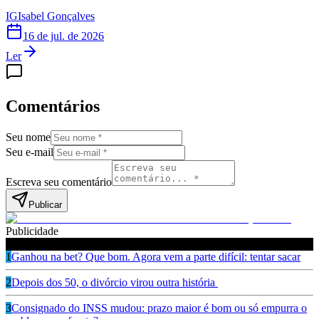
IG
Isabel Gonçalves
16 de jul. de 2026
Ler
Comentários
Seu nome
Seu e-mail
Escreva seu comentário
Publicar
Publicidade
Leia também
1
Ganhou na bet? Que bom. Agora vem a parte difícil: tentar sacar
2
Depois dos 50, o divórcio virou outra história
3
Consignado do INSS mudou: prazo maior é bom ou só empurra o