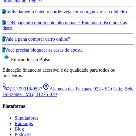
problema pra frente?
4
Endividamento bateu recorde: veja como organizar seu dinheiro
5
CDB pagando rendimento alto demais? Entenda o risco por trás
disso
6
Vale a pena comprar carro online?
7
Você precisa bloquear as casas de aposta
Educando seu Bolso
Educação financeira acessível e de qualidade para todos os
brasileiros.
(31) 99918-9537
Alameda das Falcatas, 922 - São Luiz, Belo
Horizonte - MG, 31275-070
Plataforma
Simuladores
Rankings
Blog
Podcasts