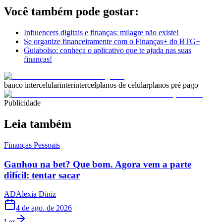
Você também pode gostar:
Influencers digitais e finanças: milagre não existe!
Se organize financeiramente com o Finanças+ do BTG+
Guiabolso: conheça o aplicativo que te ajuda nas suas
finanças!
banco inter
celular
inter
intercel
planos de celular
planos pré pago
Publicidade
Leia também
Finanças Pessoais
Ganhou na bet? Que bom. Agora vem a parte
difícil: tentar sacar
AD
Alexia Diniz
4 de ago. de 2026
Ler