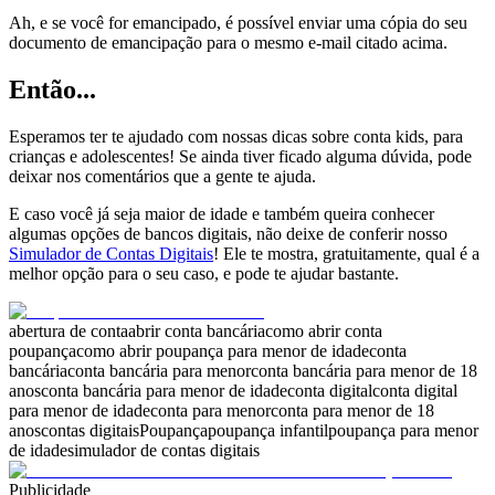
Ah, e se você for emancipado, é possível enviar uma cópia do seu
documento de emancipação para o mesmo e-mail citado acima.
Então...
Esperamos ter te ajudado com nossas dicas sobre conta kids, para
crianças e adolescentes! Se ainda tiver ficado alguma dúvida, pode
deixar nos comentários que a gente te ajuda.
E caso você já seja maior de idade e também queira conhecer
algumas opções de bancos digitais, não deixe de conferir nosso
Simulador de Contas Digitais
! Ele te mostra, gratuitamente, qual é a
melhor opção para o seu caso, e pode te ajudar bastante.
abertura de conta
abrir conta bancária
como abrir conta
poupança
como abrir poupança para menor de idade
conta
bancária
conta bancária para menor
conta bancária para menor de 18
anos
conta bancária para menor de idade
conta digital
conta digital
para menor de idade
conta para menor
conta para menor de 18
anos
contas digitais
Poupança
poupança infantil
poupança para menor
de idade
simulador de contas digitais
Publicidade