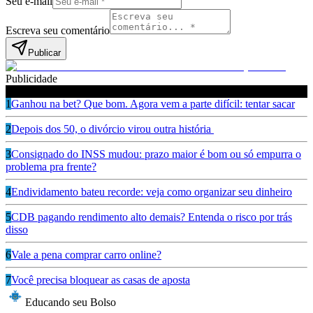
Seu e-mail
Escreva seu comentário
Publicar
Publicidade
Leia também
1
Ganhou na bet? Que bom. Agora vem a parte difícil: tentar sacar
2
Depois dos 50, o divórcio virou outra história
3
Consignado do INSS mudou: prazo maior é bom ou só empurra o
problema pra frente?
4
Endividamento bateu recorde: veja como organizar seu dinheiro
5
CDB pagando rendimento alto demais? Entenda o risco por trás
disso
6
Vale a pena comprar carro online?
7
Você precisa bloquear as casas de aposta
Educando seu Bolso