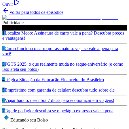
Ouvir
Voltar para todos os episodios
Publicidade
Ouça também
1
Localiza Meoo: Assinatura de carro vale a pena? Descubra preços
e vantagens!
2
Como funciona o carro por assinatura: veja se vale a pena para
você
3
FGTS 2025: o que realmente muda no saque-aniversário (e como
isso afeta seu bolso)
4
Trágica Situação da Educação Financeira do Brasileiro
5
Empréstimo com garantia de celular: descubra tudo sobre ele
6
Viajar barato: descubra 7 dicas para economizar em viagens!
7
Tag de pedágio: descubra se o pedágio expresso vale a pena
Educando seu Bolso