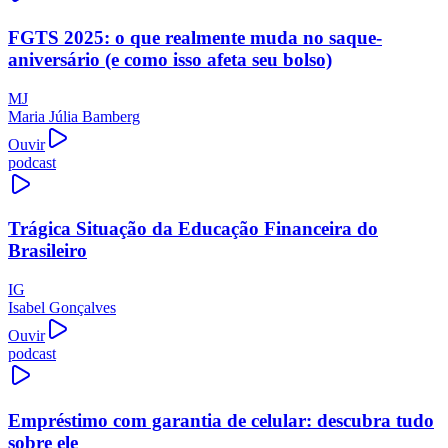
FGTS 2025: o que realmente muda no saque-
aniversário (e como isso afeta seu bolso)
MJ
Maria Júlia Bamberg
Ouvir
podcast
Trágica Situação da Educação Financeira do
Brasileiro
IG
Isabel Gonçalves
Ouvir
podcast
Empréstimo com garantia de celular: descubra tudo
sobre ele