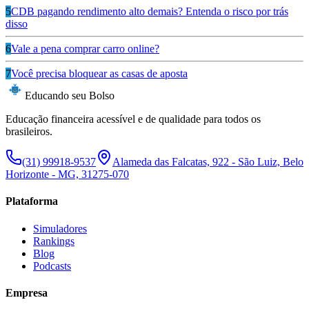
5
CDB pagando rendimento alto demais? Entenda o risco por trás
disso
6
Vale a pena comprar carro online?
7
Você precisa bloquear as casas de aposta
Educando seu Bolso
Educação financeira acessível e de qualidade para todos os
brasileiros.
(31) 99918-9537
Alameda das Falcatas, 922 - São Luiz, Belo
Horizonte - MG, 31275-070
Plataforma
Simuladores
Rankings
Blog
Podcasts
Empresa