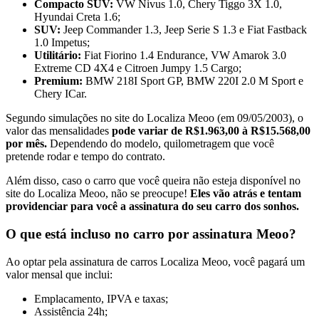
Compacto SUV:
VW Nivus 1.0, Chery Tiggo 3X 1.0,
Hyundai Creta 1.6;
SUV:
Jeep Commander 1.3, Jeep Serie S 1.3 e Fiat Fastback
1.0 Impetus;
Utilitário:
Fiat Fiorino 1.4 Endurance, VW Amarok 3.0
Extreme CD 4X4 e Citroen Jumpy 1.5 Cargo;
Premium:
BMW 218I Sport GP, BMW 220I 2.0 M Sport e
Chery ICar.
Segundo simulações no site do Localiza Meoo (em 09/05/2003), o
valor das mensalidades
pode variar de R$1.963,00 à R$15.568,00
por mês.
Dependendo do modelo, quilometragem que você
pretende rodar e tempo do contrato.
Além disso, caso o carro que você queira não esteja disponível no
site do Localiza Meoo, não se preocupe!
Eles vão atrás e tentam
providenciar para você a assinatura do seu carro dos sonhos.
O que está incluso no carro por assinatura Meoo?
Ao optar pela assinatura de carros Localiza Meoo, você pagará um
valor mensal que inclui:
Emplacamento, IPVA e taxas;
Assistência 24h;