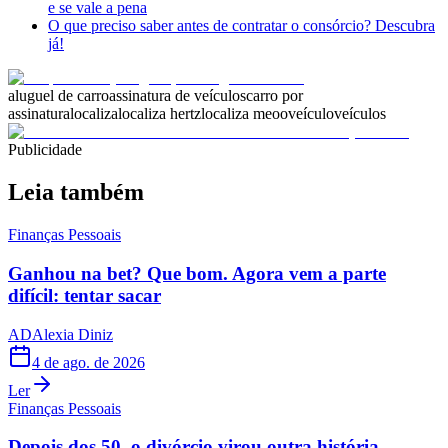
e se vale a pena
O que preciso saber antes de contratar o consórcio? Descubra
já!
aluguel de carro
assinatura de veículos
carro por
assinatura
localiza
localiza hertz
localiza meoo
veículo
veículos
Publicidade
Leia também
Finanças Pessoais
Ganhou na bet? Que bom. Agora vem a parte
difícil: tentar sacar
AD
Alexia Diniz
4 de ago. de 2026
Ler
Finanças Pessoais
Depois dos 50, o divórcio virou outra história