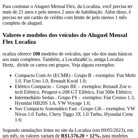
Para contratar o Aluguel Mensal Flex, da Localiza, você precisa ter
mais de 21 anos e pelo menos 2 anos de habilitação. Além disso, é
preciso ter um cartão de crédito com limite de pelo menos 1 mês
completo de aluguel.
Valores e modelos dos veículos do Aluguel Mensal
Flex Localiza
ocaliza oferece
100
modelos de veículos, que vão dos mais básicos
aos mais completos. Também, a Localiza&Co, antiga Localiza
Hertz, divide os carros em grupos. Veja alguns exemplos:
Compacto Com Ar (ECMR) - Grupo B - exemplos: Fiat Mobi
1.0, Fiat Uno 1.0, Renault Kwid 1.0;
Elétrico Compacto - Grupo BE - exemplos: Renault Zoe e-
tech Elétrico, Peugeot e-208 GT Elétrico, Fiat 500e Elétrico;
Intermediário Sedan - Grupo FS - exemplos: Fiat Cronos 1.3,
Hyundai HB20S 1.6, VW Voyage 1.6;
Suv Compacto Automático Fast - Grupo GK - exemplos: VW
Nivus 1.0 Turbo, Chery Tiggo 3X 1.0 Turbo, Hyundai Creta
1.6;
Segundo simulações feitas no site da Localiza (em 09/05/2023), em
um mês, os valores variam de
R$1.576,20 + 12%,
para modelos