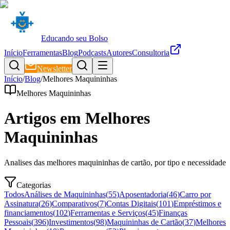
Educando seu Bolso
Início
Ferramentas
Blog
Podcasts
Autores
Consultoria
Newsletter
Início
/
Blog
/
Melhores Maquininhas
Melhores Maquininhas
Artigos em
Melhores
Maquininhas
Analises das melhores maquininhas de cartão, por tipo e necessidade
Categorias
Todos
Análises de Maquininhas
(
55
)
Aposentadoria
(
46
)
Carro por
Assinatura
(
26
)
Comparativos
(
7
)
Contas Digitais
(
101
)
Empréstimos e
financiamentos
(
102
)
Ferramentas e Serviços
(
45
)
Finanças
Pessoais
(
396
)
Investimentos
(
98
)
Maquininhas de Cartão
(
37
)
Melhores