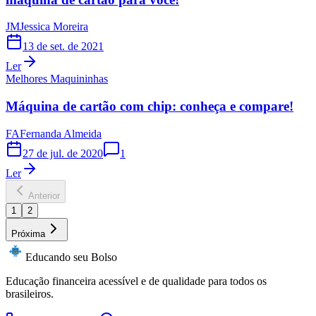
JM
Jessica Moreira
13 de set. de 2021
Ler
Melhores Maquininhas
Máquina de cartão com chip: conheça e compare!
FA
Fernanda Almeida
27 de jul. de 2020
1
Ler
Anterior
1
2
Próxima
Educando seu Bolso
Educação financeira acessível e de qualidade para todos os
brasileiros.