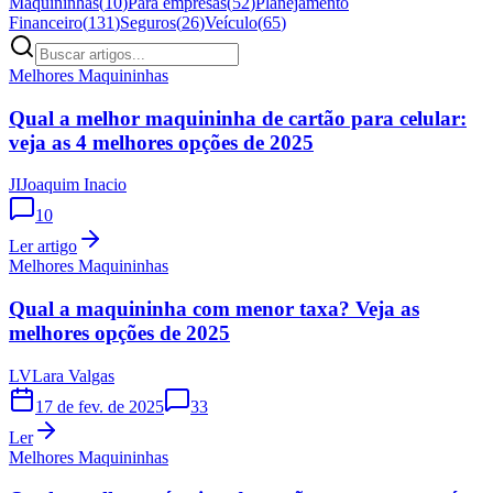
Maquininhas
(
10
)
Para empresas
(
52
)
Planejamento
Financeiro
(
131
)
Seguros
(
26
)
Veículo
(
65
)
Melhores Maquininhas
Qual a melhor maquininha de cartão para celular:
veja as 4 melhores opções de 2025
JI
Joaquim Inacio
10
Ler artigo
Melhores Maquininhas
Qual a maquininha com menor taxa? Veja as
melhores opções de 2025
LV
Lara Valgas
17 de fev. de 2025
33
Ler
Melhores Maquininhas