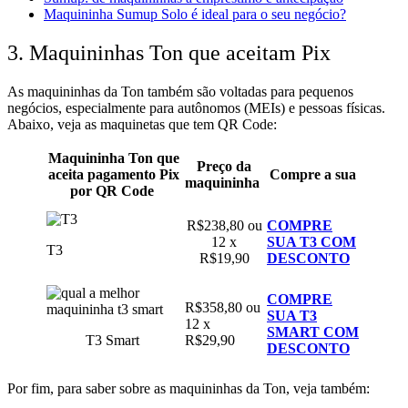
Maquininha Sumup Solo é ideal para o seu negócio?
3. Maquininhas Ton que aceitam Pix
As maquininhas da Ton também são voltadas para pequenos
negócios, especialmente para autônomos (MEIs) e pessoas físicas.
Abaixo, veja as maquinetas que tem QR Code:
Maquininha Ton que
Preço da
aceita pagamento Pix
Compre a sua
maquininha
por QR Code
R$238,80 ou
COMPRE
12 x
SUA T3 COM
T3
R$19,90
DESCONTO
COMPRE
R$358,80 ou
SUA T3
12 x
SMART COM
T3 Smart
R$29,90
DESCONTO
Por fim, para saber sobre as maquininhas da Ton, veja também: