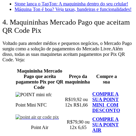
Stone lança o TapTon: A maquininha dentro do seu celular!
Máquina Ton é boa? Veja taxas, bandeiras e funcionalidades!
4. Maquininhas Mercado Pago que aceitam
QR Code Pix
Voltado para atender médios e pequenos negócios, o Mercado Pago
surgiu como a solução de pagamentos do Mercado Livre.Além
disso, todas as suas maquinetas aceitam pagamentos por Pix QR
Code. Veja:
Maquininha Mercado
Pago que aceita
Preço da
Compre a
pagamento Pix por QR
maquininha
sua
Code
COMPRE A
R$19,92 ou
SUA POINT
Point Mini NFC
12x R$1,66
MINI COM
DESCONTO
COMPRE A
R$79,90 ou
SUA POINT
Point Air
12x 6,65
AIR