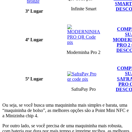
SMART
Infinite Smart
DESC
3º Lugar
COMP
SU
4º Lugar
MODER
PRO 2
DESC
Moderninha Pro 2
COMP
SU
5º Lugar
SAFR
PRO 
SafraPay Pro
DESC
Ou seja, se você busca uma maquininha mais simples e barata, uma
“maquininha de bolso”, as melhores opções são a Point Mini NFC e
a Minizinha chip 4.
Por outro lado, se você precisa de uma maquininha mais robusta,
com bateria que dura por mais tempo e imprime recibos, as melhores