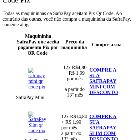
Todas as maquininhas da SafraPay aceitam Pix Qr Code. Ao
contrário das outras, você não compra a maquininha da SafraPay,
somente aluga.
Maquininha
SafraPay que aceita
Preço da
Compre a sua
pagamento Pix por
maquininha
QR Code
12x R$4,80
COMPRE A
+ R$ 1,99
SUA
por mês
SAFRAPAY
MINI COM
a partir do
DESCONTO
13° mês
SafraPay Mini
12x R$14,80
COMPRE A
+ R$ 1,99
SUA
por mês
SAFRAPAY
a partir do
SLIM COM
13° mês
DESCONTO