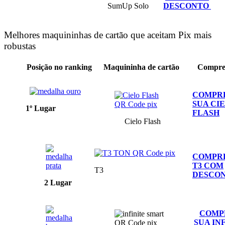
SumUp Solo
DESCONTO
Melhores maquininhas de cartão que aceitam Pix mais
robustas
Posição no ranking
Maquininha de cartão
Compre
COMPR
SUA CI
1º Lugar
FLASH
Cielo Flash
COMPR
T3 COM
T3
DESCO
2 Lugar
COMP
SUA IN