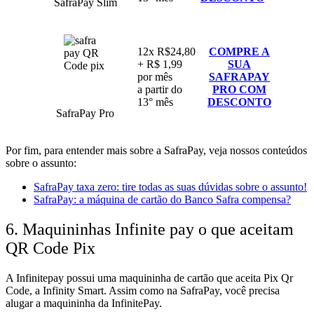
SafraPay Slim
12x R$24,80
COMPRE A
+ R$ 1,99
SUA
por mês
SAFRAPAY
a partir do
PRO COM
13° mês
DESCONTO
SafraPay Pro
Por fim, para entender mais sobre a SafraPay, veja nossos conteúdos
sobre o assunto:
SafraPay taxa zero: tire todas as suas dúvidas sobre o assunto!
SafraPay: a máquina de cartão do Banco Safra compensa?
6. Maquininhas Infinite pay o que aceitam
QR Code Pix
A Infinitepay possui uma maquininha de cartão que aceita Pix Qr
Code, a Infinity Smart. Assim como na SafraPay, você precisa
alugar a maquininha da InfinitePay.