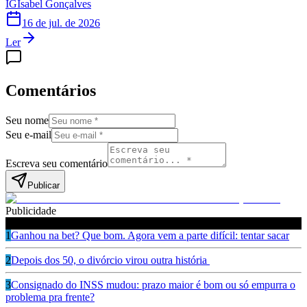
IG
Isabel Gonçalves
16 de jul. de 2026
Ler
Comentários
Seu nome
Seu e-mail
Escreva seu comentário
Publicar
Publicidade
Leia também
1
Ganhou na bet? Que bom. Agora vem a parte difícil: tentar sacar
2
Depois dos 50, o divórcio virou outra história
3
Consignado do INSS mudou: prazo maior é bom ou só empurra o
problema pra frente?