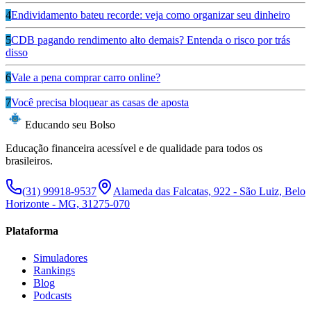
4
Endividamento bateu recorde: veja como organizar seu dinheiro
5
CDB pagando rendimento alto demais? Entenda o risco por trás
disso
6
Vale a pena comprar carro online?
7
Você precisa bloquear as casas de aposta
Educando seu Bolso
Educação financeira acessível e de qualidade para todos os
brasileiros.
(31) 99918-9537
Alameda das Falcatas, 922 - São Luiz, Belo
Horizonte - MG, 31275-070
Plataforma
Simuladores
Rankings
Blog
Podcasts