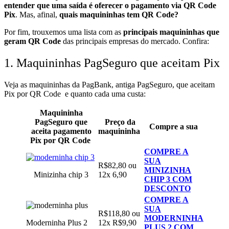
entender que uma saída é oferecer o pagamento via QR Code
Pix
. Mas, afinal,
quais maquininhas tem QR Code?
Por fim,
trouxemos uma lista com as
principais maquininhas que
geram QR Code
das principais empresas do mercado. Confira:
1. Maquininhas PagSeguro que aceitam Pix
Veja as maquininhas da PagBank, antiga PagSeguro, que aceitam
Pix por QR Code e quanto cada uma custa:
Maquininha
P
agSeguro que
Preço da
Compre a sua
aceita pagamento
maquininha
Pix por QR Code
COMPRE A
SUA
R$82,80 ou
MINIZINHA
Minizinha chip 3
12x 6,90
CHIP 3 COM
DESCONTO
COMPRE A
SUA
R$118,80 ou
MODERNINHA
Moderninha Plus 2
12x R$9,90
PLUS 2 COM