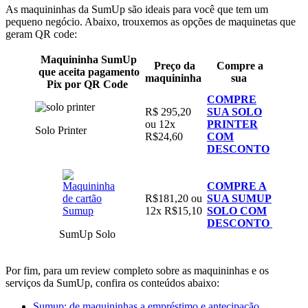
As maquininhas da SumUp são ideais para você que tem um
pequeno negócio. Abaixo, trouxemos as opções de maquinetas que
geram QR code:
Maquininha SumUp
Preço da
Compre a
que aceita pagamento
maquininha
sua
Pix por QR Code
COMPRE
R$ 295,20
SUA SOLO
ou 12x
PRINTER
Solo Printer
R$24,60
COM
DESCONTO
COMPRE A
R$181,20 ou
SUA SUMUP
12x R$15,10
SOLO COM
DESCONTO
SumUp Solo
Por fim, para um review completo sobre as maquininhas e os
serviços da SumUp, confira os conteúdos abaixo:
Sumup: de maquininhas a empréstimo e antecipação