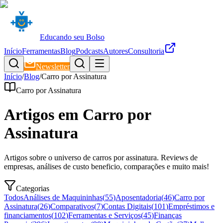
Educando seu Bolso
Início
Ferramentas
Blog
Podcasts
Autores
Consultoria
Newsletter
Início
/
Blog
/
Carro por Assinatura
Carro por Assinatura
Artigos em
Carro por
Assinatura
Artigos sobre o universo de carros por assinatura. Reviews de
empresas, análises de custo beneficio, comparações e muito mais!
Categorias
Todos
Análises de Maquininhas
(
55
)
Aposentadoria
(
46
)
Carro por
Assinatura
(
26
)
Comparativos
(
7
)
Contas Digitais
(
101
)
Empréstimos e
financiamentos
(
102
)
Ferramentas e Serviços
(
45
)
Finanças