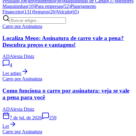
Pessoais
(
396
)
Investimentos
(
98
)
Maquininhas de Cartão
(
37
)
Melhores
Maquininhas
(
10
)
Para empresas
(
52
)
Planejamento
Financeiro
(
131
)
Seguros
(
26
)
Veículo
(
65
)
Carro por Assinatura
Localiza Meoo: Assinatura de carro vale a pena?
Descubra preços e vantagens!
AD
Alexia Diniz
4
Ler artigo
Carro por Assinatura
Como funciona o carro por assinatura: veja se vale
a pena para você
AD
Alexia Diniz
7 de jul. de 2026
259
Ler
Carro por Assinatura