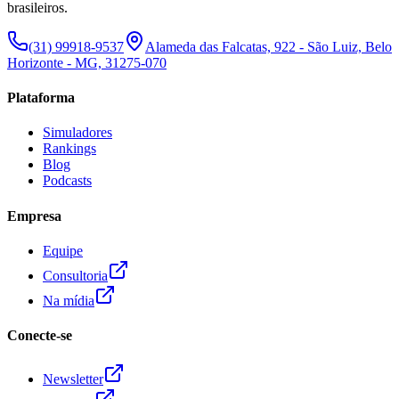
brasileiros.
(31) 99918-9537
Alameda das Falcatas, 922 - São Luiz, Belo
Horizonte - MG, 31275-070
Plataforma
Simuladores
Rankings
Blog
Podcasts
Empresa
Equipe
Consultoria
Na mídia
Conecte-se
Newsletter