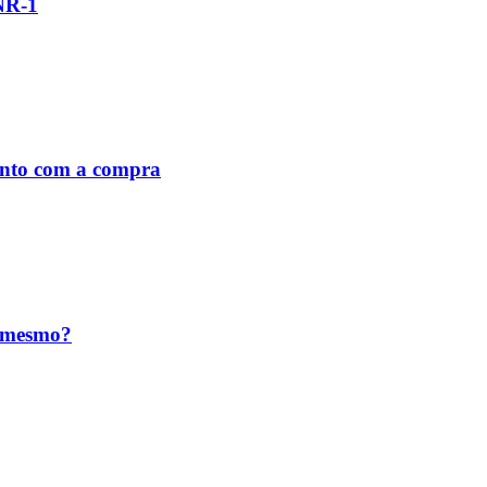
 NR-1
unto com a compra
o mesmo?