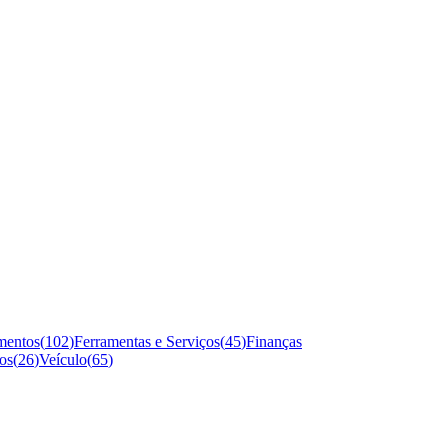
mentos
(
102
)
Ferramentas e Serviços
(
45
)
Finanças
os
(
26
)
Veículo
(
65
)