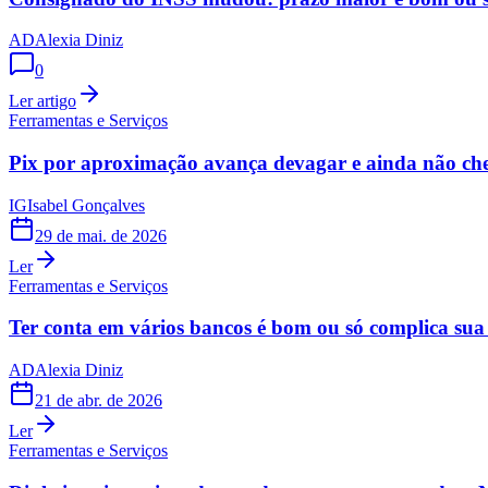
AD
Alexia Diniz
0
Ler artigo
Ferramentas e Serviços
Pix por aproximação avança devagar e ainda não ch
IG
Isabel Gonçalves
29 de mai. de 2026
Ler
Ferramentas e Serviços
Ter conta em vários bancos é bom ou só complica sua 
AD
Alexia Diniz
21 de abr. de 2026
Ler
Ferramentas e Serviços