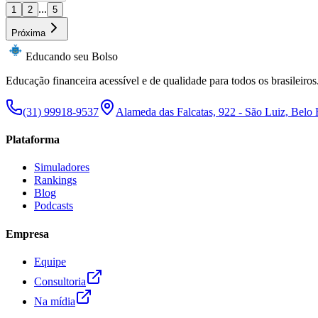
...
1
2
5
Próxima
Educando seu Bolso
Educação financeira acessível e de qualidade para todos os brasileiros
(31) 99918-9537
Alameda das Falcatas, 922 - São Luiz, Belo
Plataforma
Simuladores
Rankings
Blog
Podcasts
Empresa
Equipe
Consultoria
Na mídia