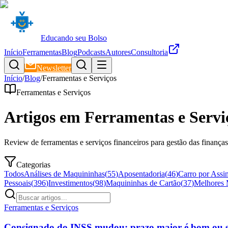
Educando seu Bolso
Início
Ferramentas
Blog
Podcasts
Autores
Consultoria
Newsletter
Início
/
Blog
/
Ferramentas e Serviços
Ferramentas e Serviços
Artigos em
Ferramentas e Servi
Review de ferramentas e serviços financeiros para gestão das finanças
Categorias
Todos
Análises de Maquininhas
(
55
)
Aposentadoria
(
46
)
Carro por Assi
Pessoais
(
396
)
Investimentos
(
98
)
Maquininhas de Cartão
(
37
)
Melhores 
Ferramentas e Serviços
Consignado do INSS mudou: prazo maior é bom ou s