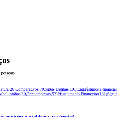
ços
 pessoais
natura
(
26
)
Comparativos
(
7
)
Contas Digitais
(
101
)
Empréstimos e financia
Maquininhas
(
10
)
Para empresas
(
52
)
Planejamento Financeiro
(
131
)
Segur
ó empurra o problema pra frente?