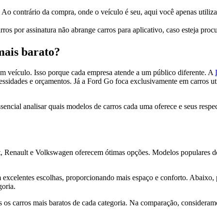
. Ao contrário da compra, onde o veículo é seu, aqui você apenas utiliza
os por assinatura não abrange carros para aplicativo, caso esteja proc
mais barato?
m veículo. Isso porque cada empresa atende a um público diferente. A
ssidades e orçamentos. Já a Ford Go foca exclusivamente em carros utili
essencial analisar quais modelos de carros cada uma oferece e seus resp
t, Renault e Volkswagen oferecem ótimas opções. Modelos populares de
excelentes escolhas, proporcionando mais espaço e conforto. Abaixo, p
goria.
s os carros mais baratos de cada categoria. Na comparação, consider