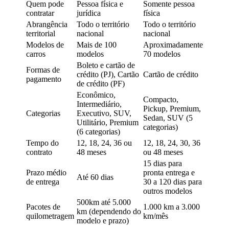
Quem pode
Pessoa física e
Somente pessoa
contratar
jurídica
física
Abrangência
Todo o território
Todo o território
territorial
nacional
nacional
Modelos de
Mais de 100
Aproximadamente
carros
modelos
70 modelos
Boleto e cartão de
Formas de
crédito (PJ), Cartão
Cartão de crédito
pagamento
de crédito (PF)
Econômico,
Compacto,
Intermediário,
Pickup, Premium,
Categorias
Executivo, SUV,
Sedan, SUV (5
Utilitário, Premium
categorias)
(6 categorias)
Tempo do
12, 18, 24, 36 ou
12, 18, 24, 30, 36
contrato
48 meses
ou 48 meses
15 dias para
Prazo médio
pronta entrega e
Até 60 dias
de entrega
30 a 120 dias para
outros modelos
500km até 5.000
Pacotes de
1.000 km a 3.000
km (dependendo do
quilometragem
km/mês
modelo e prazo)