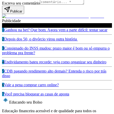
Escreva seu comentário
Publicar
Publicidade
Leia também
1
Ganhou na bet? Que bom. Agora vem a parte difícil: tentar sacar
2
Depois dos 50, o divórcio virou outra história
3
Consignado do INSS mudou: prazo maior é bom ou só empurra o
problema pra frente?
4
Endividamento bateu recorde: veja como organizar seu dinheiro
5
CDB pagando rendimento alto demais? Entenda o risco por trás
disso
6
Vale a pena comprar carro online?
7
Você precisa bloquear as casas de aposta
Educando seu Bolso
Educação financeira acessível e de qualidade para todos os