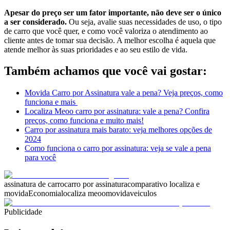
Apesar do preço ser um fator importante, não deve ser o único
a ser considerado.
Ou seja, avalie suas necessidades de uso, o tipo
de carro que você quer, e como você valoriza o atendimento ao
cliente antes de tomar sua decisão. A melhor escolha é aquela que
atende melhor às suas prioridades e ao seu estilo de vida.
Também achamos que você vai gostar:
Movida Carro por Assinatura vale a pena? Veja preços, como
funciona e mais
Localiza Meoo carro por assinatura: vale a pena? Confira
preços, como funciona e muito mais!
Carro por assinatura mais barato: veja melhores opções de
2024
Como funciona o carro por assinatura: veja se vale a pena
para você
assinatura de carro
carro por assinatura
comparativo localiza e
movida
Economia
localiza meoo
movida
veiculos
Publicidade