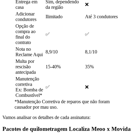
Entrega em
Sim, dependendo
❌
casa
da região
Adicionar
Ilimitado
Até 3 condutores
condutores
Opção de
compra ao
✅
✅
final do
contrato
Nota no
8,9/10
8,1/10
Reclame Aqui
Multa por
rescisão
15-40%
35%
antecipada
Manutenção
corretiva
✅
❌
Ex: Bomba de
Combustível*
*Manutenção Corretiva de reparos que não foram
causador por mau uso.
Vamos analisar os detalhes de cada assinatura:
Pacotes de quilometragem Localiza Meoo x Movida