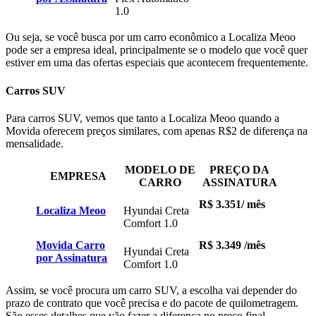
1.0
Ou seja, se você busca por um carro econômico a Localiza Meoo
pode ser a empresa ideal, principalmente se o modelo que você quer
estiver em uma das ofertas especiais que acontecem frequentemente.
Carros SUV
Para carros SUV, vemos que tanto a Localiza Meoo quando a
Movida oferecem preços similares, com apenas R$2 de diferença na
mensalidade.
MODELO DE
PREÇO DA
EMPRESA
CARRO
ASSINATURA
R$ 3.351
/ mês
Localiza Meoo
Hyundai Creta
Comfort 1.0
Movida Carro
R$ 3.349 /mês
Hyundai Creta
por Assinatura
Comfort 1.0
Assim, se você procura um carro SUV, a escolha vai depender do
prazo de contrato que você precisa e do pacote de quilometragem.
São esses detalhes que vão fazer a diferença no preço final.