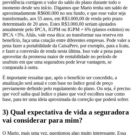
previdência corrigem o valor do saldo do plano durante todo o
momento desde seu início. Digamos que Mario tenha um saldo de
aproximadamente R$600.000 no seu fundo, e que esse valor seja
transformado, aos 55 anos, em R$3.000,00 de renda pelo prazo
determinado de 20 anos. Estes R$3.000,00 seriam ajustados
anualmente pelo IPCA, IGPM ou IGPM + 6% (planos extintos) ou
IPCA +3%. Aliás, vale essa dica: ao transformar sua reserva em
benefício, faça uma cotação entre diferentes empresas. Pode valer a
pena fazer a portabilidade da CaixaPrev, por exemplo, para a Icatu,
e fazer a conversão de renda nesta última. Isso vale a pena para
aproveitar da promessa maior de rentabilidade no período de
usufruto em que uma seguradora pode levar vantagem, se
comparada à outra.
É importante ressaltar que, após o benefício ser concedido, a
atualização será anual e com base no índice geral de preço
previamente definido pelo regulamento do plano. Ou seja, é preciso
que você saiba qual índice o plano que você escolheu usar como
base, para ter uma ideia aproximada da correção que poderá sofrer.
3) Qual expectativa de vida a seguradora
vai considerar para mim?
O Mario, mais uma vez, questionou algo muito interessante. Essa