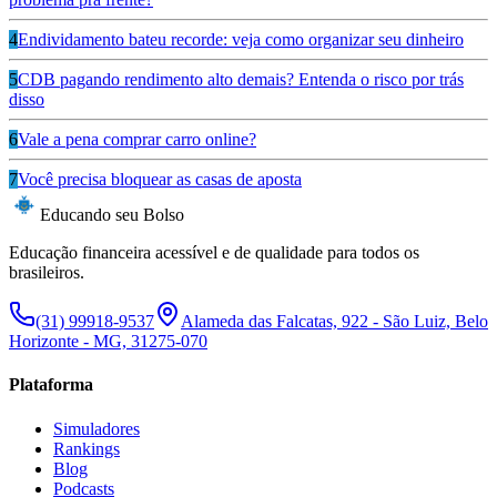
4
Endividamento bateu recorde: veja como organizar seu dinheiro
5
CDB pagando rendimento alto demais? Entenda o risco por trás
disso
6
Vale a pena comprar carro online?
7
Você precisa bloquear as casas de aposta
Educando seu Bolso
Educação financeira acessível e de qualidade para todos os
brasileiros.
(31) 99918-9537
Alameda das Falcatas, 922 - São Luiz, Belo
Horizonte - MG, 31275-070
Plataforma
Simuladores
Rankings
Blog
Podcasts