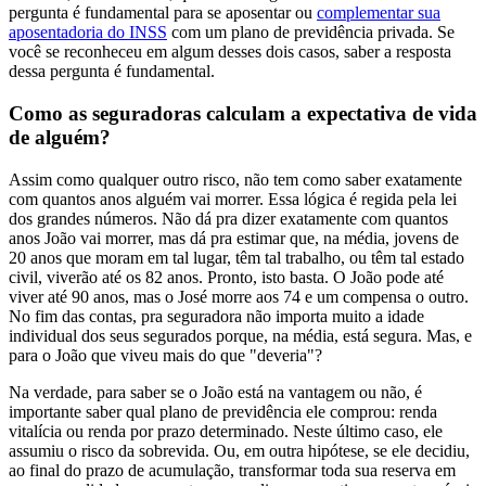
pergunta é fundamental para se aposentar ou
complementar sua
aposentadoria do INSS
com um plano de previdência privada. Se
você se reconheceu em algum desses dois casos, saber a resposta
dessa pergunta é fundamental.
Como as seguradoras calculam a expectativa de vida
de alguém?
Assim como qualquer outro risco, não tem como saber exatamente
com quantos anos alguém vai morrer. Essa lógica é regida pela lei
dos grandes números. Não dá pra dizer exatamente com quantos
anos João vai morrer, mas dá pra estimar que, na média, jovens de
20 anos que moram em tal lugar, têm tal trabalho, ou têm tal estado
civil, viverão até os 82 anos. Pronto, isto basta. O João pode até
viver até 90 anos, mas o José morre aos 74 e um compensa o outro.
No fim das contas, pra seguradora não importa muito a idade
individual dos seus segurados porque, na média, está segura. Mas, e
para o João que viveu mais do que "deveria"?
Na verdade, para saber se o João está na vantagem ou não, é
importante saber qual plano de previdência ele comprou: renda
vitalícia ou renda por prazo determinado. Neste último caso, ele
assumiu o risco da sobrevida. Ou, em outra hipótese, se ele decidiu,
ao final do prazo de acumulação, transformar toda sua reserva em