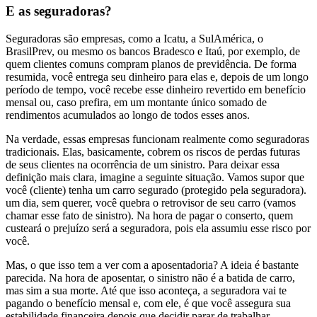
E as seguradoras?
Seguradoras são empresas, como a Icatu, a SulAmérica, o
BrasilPrev, ou mesmo os bancos Bradesco e Itaú, por exemplo, de
quem clientes comuns compram planos de previdência. De forma
resumida, você entrega seu dinheiro para elas e, depois de um longo
período de tempo, você recebe esse dinheiro revertido em benefício
mensal ou, caso prefira, em um montante único somado de
rendimentos acumulados ao longo de todos esses anos.
Na verdade, essas empresas funcionam realmente como seguradoras
tradicionais. Elas, basicamente, cobrem os riscos de perdas futuras
de seus clientes na ocorrência de um sinistro. Para deixar essa
definição mais clara, imagine a seguinte situação. Vamos supor que
você (cliente) tenha um carro segurado (protegido pela seguradora).
um dia, sem querer, você quebra o retrovisor de seu carro (vamos
chamar esse fato de sinistro). Na hora de pagar o conserto, quem
custeará o prejuízo será a seguradora, pois ela assumiu esse risco por
você.
Mas, o que isso tem a ver com a aposentadoria? A ideia é bastante
parecida. Na hora de aposentar, o sinistro não é a batida de carro,
mas sim a sua morte. Até que isso aconteça, a seguradora vai te
pagando o benefício mensal e, com ele, é que você assegura sua
estabilidade financeira depois que decidir parar de trabalhar.