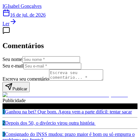
IG
Isabel Gonçalves
16 de jul. de 2026
Ler
Comentários
Seu nome
Seu e-mail
Escreva seu comentário
Publicar
Publicidade
Leia também
1
Ganhou na bet? Que bom. Agora vem a parte difícil: tentar sacar
2
Depois dos 50, o divórcio virou outra história
3
Consignado do INSS mudou: prazo maior é bom ou só empurra o
problema pra frente?