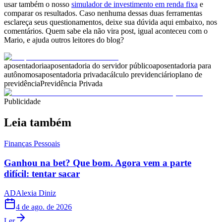
usar também o nosso
simulador de investimento em renda fixa
e
comparar os resultados. Caso nenhuma dessas duas ferramentas
esclareça seus questionamentos, deixe sua dúvida aqui embaixo, nos
comentários. Quem sabe ela não vira post, igual aconteceu com o
Mario, e ajuda outros leitores do blog?
aposentadoria
aposentadoria do servidor público
aposentadoria para
autônomos
aposentadoria privada
cálculo previdenciário
plano de
previdência
Previdência Privada
Publicidade
Leia também
Finanças Pessoais
Ganhou na bet? Que bom. Agora vem a parte
difícil: tentar sacar
AD
Alexia Diniz
4 de ago. de 2026
Ler