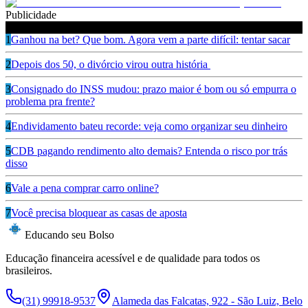
Publicidade
Leia também
1
Ganhou na bet? Que bom. Agora vem a parte difícil: tentar sacar
2
Depois dos 50, o divórcio virou outra história
3
Consignado do INSS mudou: prazo maior é bom ou só empurra o
problema pra frente?
4
Endividamento bateu recorde: veja como organizar seu dinheiro
5
CDB pagando rendimento alto demais? Entenda o risco por trás
disso
6
Vale a pena comprar carro online?
7
Você precisa bloquear as casas de aposta
Educando seu Bolso
Educação financeira acessível e de qualidade para todos os
brasileiros.
(31) 99918-9537
Alameda das Falcatas, 922 - São Luiz, Belo