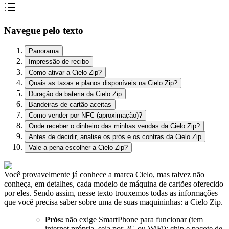
Navegue pelo texto
Panorama
Impressão de recibo
Como ativar a Cielo Zip?
Quais as taxas e planos disponíveis na Cielo Zip?
Duração da bateria da Cielo Zip
Bandeiras de cartão aceitas
Como vender por NFC (aproximação)?
Onde receber o dinheiro das minhas vendas da Cielo Zip?
Antes de decidir, analise os prós e os contras da Cielo Zip
Vale a pena escolher a Cielo Zip?
Você provavelmente já conhece a marca Cielo, mas talvez não
conheça, em detalhes, cada modelo de máquina de cartões oferecido
por eles. Sendo assim, nesse texto trouxemos todas as informações
que você precisa saber sobre uma de suas maquininhas: a Cielo Zip.
Prós:
não exige SmartPhone para funcionar (tem
internet própria, seja por 2G ou WiFi); chip e pacote de