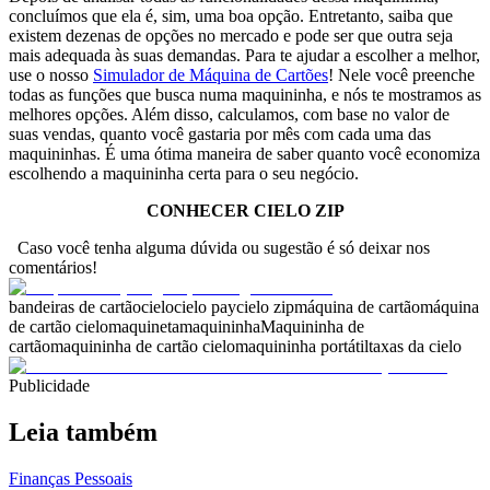
concluímos que ela é, sim, uma boa opção. Entretanto, saiba que
existem dezenas de opções no mercado e pode ser que outra seja
mais adequada às suas demandas. Para te ajudar a escolher a melhor,
use o nosso
Simulador de Máquina de Cartões
! Nele você preenche
todas as funções que busca numa maquininha, e nós te mostramos as
melhores opções. Além disso, calculamos, com base no valor de
suas vendas, quanto você gastaria por mês com cada uma das
maquininhas. É uma ótima maneira de saber quanto você economiza
escolhendo a maquininha certa para o seu negócio.
CONHECER CIELO ZIP
Caso você tenha alguma dúvida ou sugestão é só deixar nos
comentários!
bandeiras de cartão
cielo
cielo pay
cielo zip
máquina de cartão
máquina
de cartão cielo
maquineta
maquininha
Maquininha de
cartão
maquininha de cartão cielo
maquininha portátil
taxas da cielo
Publicidade
Leia também
Finanças Pessoais