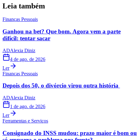
Leia também
Finanças Pessoais
Ganhou na bet? Que bom. Agora vem a parte
difícil: tentar sacar
AD
Alexia Diniz
4 de ago. de 2026
Ler
Finanças Pessoais
Depois dos 50, o divórcio virou outra história
AD
Alexia Diniz
1 de ago. de 2026
Ler
Ferramentas e Serviços
Consignado do INSS mudou: prazo maior é bom ou
só empurra o problema pra frente?