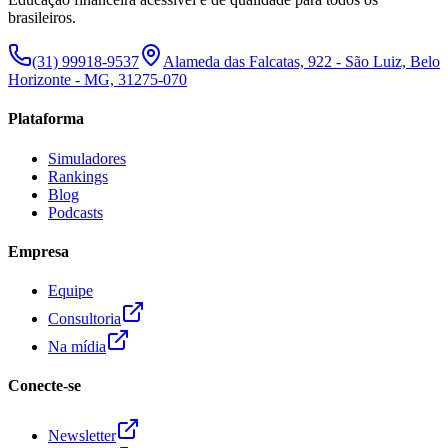
brasileiros.
(31) 99918-9537
Alameda das Falcatas, 922 - São Luiz, Belo
Horizonte - MG, 31275-070
Plataforma
Simuladores
Rankings
Blog
Podcasts
Empresa
Equipe
Consultoria
Na mídia
Conecte-se
Newsletter