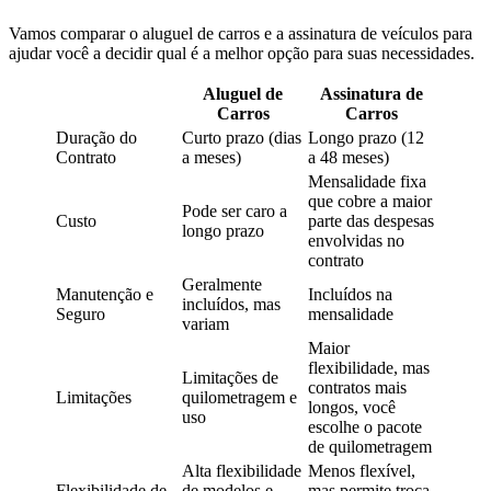
Vamos comparar o aluguel de carros e a assinatura de veículos para
ajudar você a decidir qual é a melhor opção para suas necessidades.
Aluguel de
Assinatura de
Carros
Carros
Duração do
Curto prazo (dias
Longo prazo (12
Contrato
a meses)
a 48 meses)
Mensalidade fixa
que cobre a maior
Pode ser caro a
Custo
parte das despesas
longo prazo
envolvidas no
contrato
Geralmente
Manutenção e
Incluídos na
incluídos, mas
Seguro
mensalidade
variam
Maior
flexibilidade, mas
Limitações de
contratos mais
Limitações
quilometragem e
longos, você
uso
escolhe o pacote
de quilometragem
Alta flexibilidade
Menos flexível,
Flexibilidade de
de modelos e
mas permite troca