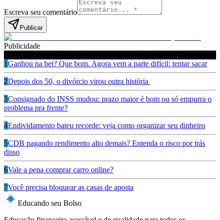
Escreva seu comentário
Publicar
Publicidade
Leia também
1
Ganhou na bet? Que bom. Agora vem a parte difícil: tentar sacar
2
Depois dos 50, o divórcio virou outra história
3
Consignado do INSS mudou: prazo maior é bom ou só empurra o
problema pra frente?
4
Endividamento bateu recorde: veja como organizar seu dinheiro
5
CDB pagando rendimento alto demais? Entenda o risco por trás
disso
6
Vale a pena comprar carro online?
7
Você precisa bloquear as casas de aposta
Educando seu Bolso
Educação financeira acessível e de qualidade para todos os