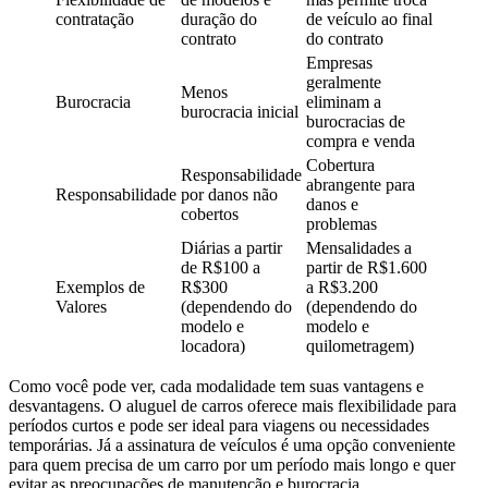
contratação
duração do
de veículo ao final
contrato
do contrato
Empresas
geralmente
Menos
Burocracia
eliminam a
burocracia inicial
burocracias de
compra e venda
Cobertura
Responsabilidade
abrangente para
Responsabilidade
por danos não
danos e
cobertos
problemas
Diárias a partir
Mensalidades a
de R$100 a
partir de R$1.600
Exemplos de
R$300
a R$3.200
Valores
(dependendo do
(dependendo do
modelo e
modelo e
locadora)
quilometragem)
Como você pode ver, cada modalidade tem suas vantagens e
desvantagens. O aluguel de carros oferece mais flexibilidade para
períodos curtos e pode ser ideal para viagens ou necessidades
temporárias. Já a assinatura de veículos é uma opção conveniente
para quem precisa de um carro por um período mais longo e quer
evitar as preocupações de manutenção e burocracia.