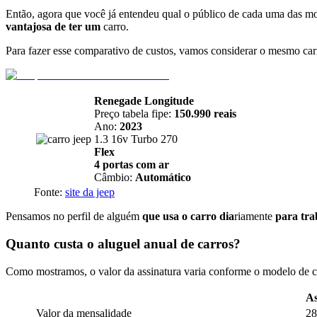
Então, agora que você já entendeu qual o público de cada uma das mod
vantajosa de ter um
carro.
Para fazer esse comparativo de custos, vamos considerar o mesmo car
Renegade Longitude
Preço tabela fipe:
150.990 reais
Ano:
2023
1.3 16v Turbo 270
Flex
4 portas com ar
Câmbio:
Automático
Fonte:
site da jeep
Pensamos no perfil de alguém
que usa o carro dia
riamente
para tra
Quanto custa o aluguel anual de carros?
Como mostramos, o valor da assinatura varia conforme o modelo de c
As
Valor da mensalidade
28