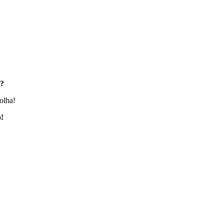
o?
olha!
o!