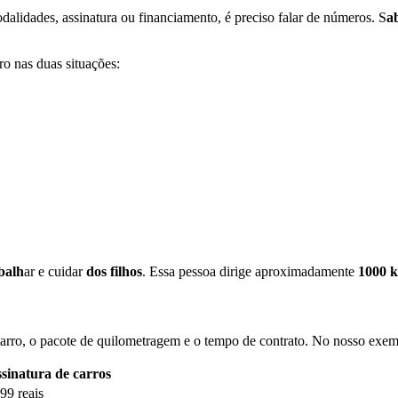
alidades, assinatura ou financiamento, é preciso falar de números. S
a
ro nas duas situações:
balh
ar e cuidar
dos filhos
. Essa pessoa dirige aproximadamente
1000 
arro, o pacote de quilometragem e o tempo de contrato. No nosso exem
sinatura de carros
99 reais