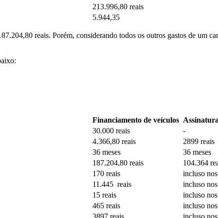
213.996,80 reais
5.944,35
187.204,80 reais. Porém, considerando todos os outros gastos de um carr
baixo:
Financiamento de veículos
Assinatur
30.000 reais
-
4.366,80 reais
2899 reais
36 meses
36 meses
187.204,80 reais
104.364 re
170 reais
incluso nos
11.445 reais
incluso nos
15 reais
incluso nos
465 reais
incluso nos
3897 reais
incluso nos