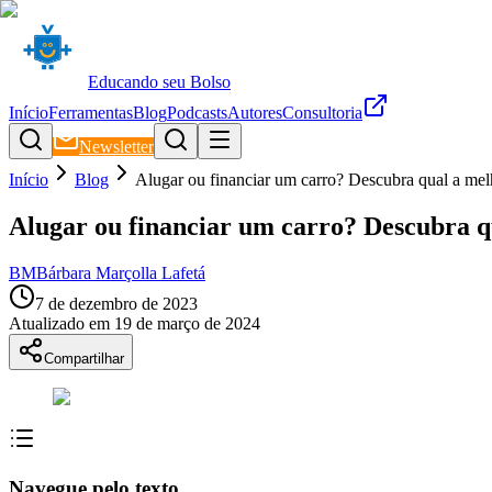
Educando seu Bolso
Início
Ferramentas
Blog
Podcasts
Autores
Consultoria
Newsletter
Início
Blog
Alugar ou financiar um carro? Descubra qual a me
Alugar ou financiar um carro? Descubra q
BM
Bárbara Marçolla Lafetá
7 de dezembro de 2023
Atualizado em
19 de março de 2024
Compartilhar
Navegue pelo texto