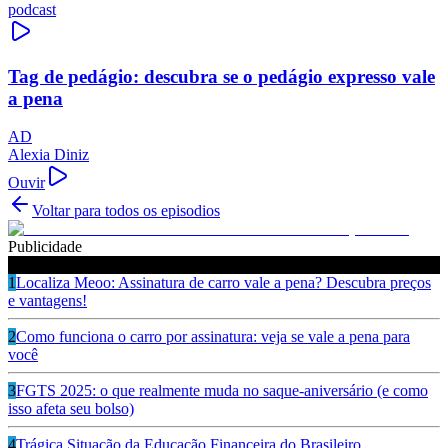
podcast
Tag de pedágio: descubra se o pedágio expresso vale
a pena
AD
Alexia Diniz
Ouvir
Voltar para todos os episodios
Publicidade
Ouça também
1
Localiza Meoo: Assinatura de carro vale a pena? Descubra preços
e vantagens!
2
Como funciona o carro por assinatura: veja se vale a pena para
você
3
FGTS 2025: o que realmente muda no saque-aniversário (e como
isso afeta seu bolso)
4
Trágica Situação da Educação Financeira do Brasileiro