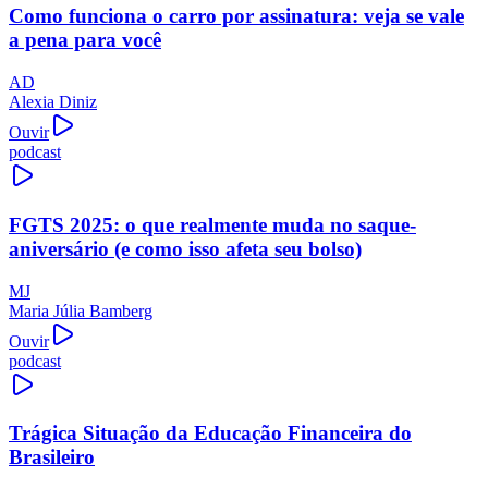
Como funciona o carro por assinatura: veja se vale
a pena para você
AD
Alexia Diniz
Ouvir
podcast
FGTS 2025: o que realmente muda no saque-
aniversário (e como isso afeta seu bolso)
MJ
Maria Júlia Bamberg
Ouvir
podcast
Trágica Situação da Educação Financeira do
Brasileiro