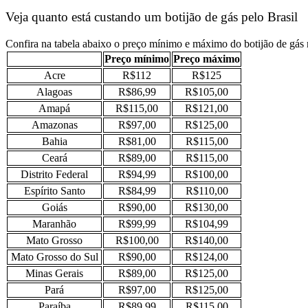
Veja quanto está custando um botijão de gás pelo Brasil
Confira na tabela abaixo o preço mínimo e máximo do botijão de gás
Preço mínimo
Preço máximo
Acre
R$112
R$125
Alagoas
R$86,99
R$105,00
Amapá
R$115,00
R$121,00
Amazonas
R$97,00
R$125,00
Bahia
R$81,00
R$115,00
Ceará
R$89,00
R$115,00
Distrito Federal
R$94,99
R$100,00
Espírito Santo
R$84,99
R$110,00
Goiás
R$90,00
R$130,00
Maranhão
R$99,99
R$104,99
Mato Grosso
R$100,00
R$140,00
Mato Grosso do Sul
R$90,00
R$124,00
Minas Gerais
R$89,00
R$125,00
Pará
R$97,00
R$125,00
Paraíba
R$89,99
R$115,00