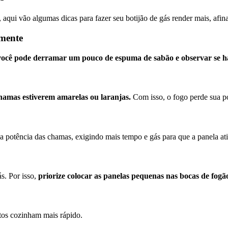
 aqui vão algumas dicas para fazer seu botijão de gás render mais, afi
emente
você pode derramar um pouco de espuma de sabão e observar se há
hamas estiverem amarelas ou laranjas.
Com isso, o fogo perde sua po
 potência das chamas, exigindo mais tempo e gás para que a panela atin
s. Por isso,
priorize colocar
as panelas pequenas nas bocas de fogã
ntos cozinham mais rápido.