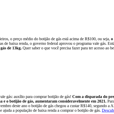
leiros, o preço médio do botijão de gás está acima de R$100, ou seja,
o
ias de baixa renda, o governo federal aprovou o programa vale gás.
Ent
 gás de 13kg.
Quer saber o que você precisa fazer para ter acesso ao be
le gás: auxílio para comprar botijão de gás!
Com a disparada do preç
ina e o botijão de gás, aumentaram consideravelmente em 2021.
Para
vembro deste ano o botijão de gás chegou a custar R$140, segundo a 
 ajuda a população de baixa renda a comprar o botijão de gás.
Descub