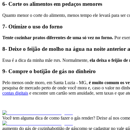
6- Corte os alimentos em pedaços menores
Quanto menor o corte do alimento, menos tempo ele levará para ser c
7- Otimize o uso do forno
Tente cozinhar pratos diferentes de uma só vez no forno.
Por exem
8- Deixe o feijão de molho na água na noite anterior 
Essa é a dica da minha mãe rsrs. Normalmente,
ela deixa o feijão d
9- Compre o botijão de gás no dinheiro
Pelo menos onde moro, em Santa Luzia - MG,
é muito comum os ve
pesquisa de mercado perto de onde você mora e, caso o valor no dinhe
contas digitais
e encontre um cartão sem anuidade, sem taxas e que at
Você tem alguma dica de como fazer o gás render? Deixe aí nos com
aumento do gás de cozinha
botijão de gás
como se cadastrar no vale gá