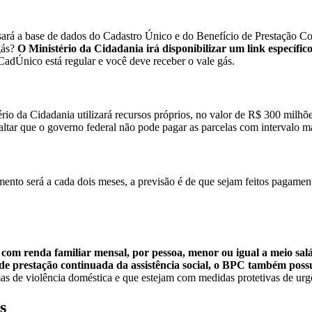
usará a base de dados do Cadastro Único e do Benefício de Prestação C
gás?
O Ministério da Cidadania irá disponibilizar um link específico
CadÚnico está regular e você deve receber o vale gás.
ério da Cidadania utilizará recursos próprios, no valor de R$ 300 mil
altar que o governo federal não pode pagar as parcelas com intervalo m
nto será a cada dois meses, a previsão é de que sejam feitos pagament
o, com renda familiar mensal, por pessoa, menor ou igual a meio sa
e prestação continuada da assistência social, o BPC também possu
mas de violência doméstica e que estejam com medidas protetivas de urg
s