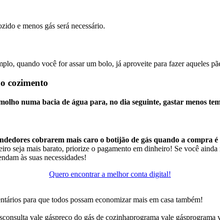
ozido e menos gás será necessário.
plo, quando você for assar um bolo, já aproveite para fazer aqueles pã
ao cozimento
e molho numa bacia de água para, no dia seguinte, gastar menos te
ndedores cobrarem mais caro o botijão de gás quando a compra é 
iro seja mais barato, priorize o pagamento em dinheiro!
Se você ainda 
endam às suas necessidades!
Quero encontrar a melhor conta digital!
entários para que todos possam economizar mais em casa também!
s
consulta vale gás
preço do gás de cozinha
programa vale gás
programa v