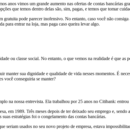
os anos vimos um grande aumento nas ofertas de contas bancárias gratui
 opções que temos dentro delas são, sim, pagas, e temos que tomar cuid
 gratuita pode parecer inofensivo. No entanto, caso você não consiga 
 para entrar na loja, mas paga caso queira levar algo.
 idade ou classe social. No entanto, o que vemos na realidade é que a
r manter sua dignidade e qualidade de vida nesses momentos. É necess
es você conseguiria se manter?
plo na nossa entrevista. Ela trabalhou por 25 anos no Citibank: entrou
resa, em 1989. Três meses depois de ter deixado seu emprego e, sendo as
as suas estratégias foi o congelamento das contas bancárias.
ue seriam usados no seu novo projeto de empresa, estava impossibilitado