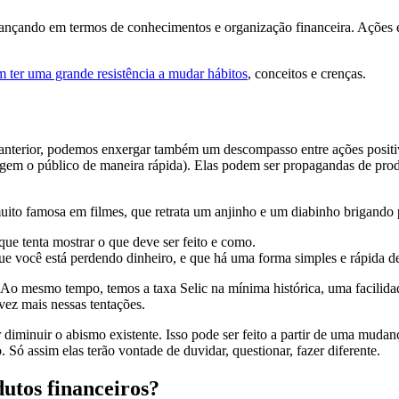
 avançando em termos de conhecimentos e organização financeira. Ações 
 ter uma grande resistência a mudar hábitos
, conceitos e crenças.
anterior, podemos enxergar também um descompasso entre ações positi
tingem o público de maneira rápida). Elas podem ser propagandas de prod
uito famosa em filmes, que retrata um anjinho e um diabinho brigando
que tenta mostrar o que deve ser feito e como.
ue você está perdendo dinheiro, e que há uma forma simples e rápida de
 mesmo tempo, temos a taxa Selic na mínima histórica, uma facilidade
vez mais nessas tentações.
r diminuir o abismo existente. Isso pode ser feito a partir de uma mudan
 Só assim elas terão vontade de duvidar, questionar, fazer diferente.
utos financeiros?