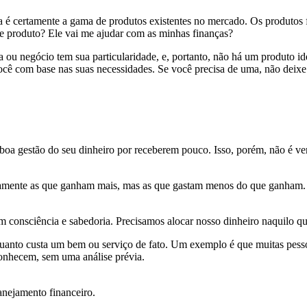
 é certamente a gama de produtos existentes no mercado. Os produtos f
se produto? Ele vai me ajudar com as minhas finanças?
ou negócio tem sua particularidade, e, portanto, não há um produto i
ocê com base nas suas necessidades. Se você precisa de uma, não deixe 
oa gestão do seu dinheiro por receberem pouco. Isso, porém, não é v
riamente as que ganham mais, mas as que gastam menos do que ganham
consciência e sabedoria. Precisamos alocar nosso dinheiro naquilo que 
anto custa um bem ou serviço de fato. Um exemplo é que muitas pessoa
onhecem, sem uma análise prévia.
nejamento financeiro.