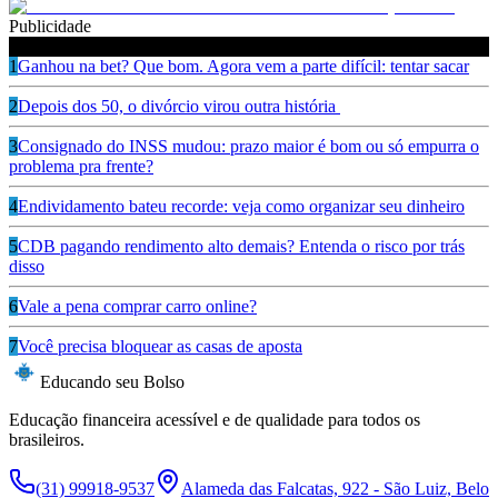
Publicidade
Leia também
1
Ganhou na bet? Que bom. Agora vem a parte difícil: tentar sacar
2
Depois dos 50, o divórcio virou outra história
3
Consignado do INSS mudou: prazo maior é bom ou só empurra o
problema pra frente?
4
Endividamento bateu recorde: veja como organizar seu dinheiro
5
CDB pagando rendimento alto demais? Entenda o risco por trás
disso
6
Vale a pena comprar carro online?
7
Você precisa bloquear as casas de aposta
Educando seu Bolso
Educação financeira acessível e de qualidade para todos os
brasileiros.
(31) 99918-9537
Alameda das Falcatas, 922 - São Luiz, Belo