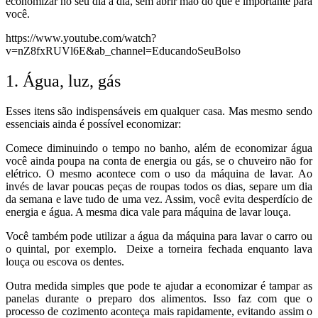
economizar no seu dia a dia, sem abrir mão do que é importante para
você.
https://www.youtube.com/watch?
v=nZ8fxRUVl6E&ab_channel=EducandoSeuBolso
1. Água, luz, gás
Esses itens são indispensáveis em qualquer casa. Mas mesmo sendo
essenciais ainda é possível economizar:
Comece diminuindo o tempo no banho, além de economizar água
você ainda poupa na conta de energia ou gás, se o chuveiro não for
elétrico.
O mesmo acontece com o uso da máquina de lavar. Ao
invés de lavar poucas peças de roupas todos os dias, separe um dia
da semana e lave tudo de uma vez. Assim, você evita desperdício de
energia e água. A mesma dica vale para máquina de lavar louça.
Você também pode utilizar a água da máquina para lavar o carro ou
o quintal, por exemplo.
Deixe a torneira fechada enquanto lava
louça ou escova os dentes.
Outra medida simples que pode te ajudar a economizar é tampar as
panelas durante o preparo dos alimentos. Isso faz com que o
processo de cozimento aconteça mais rapidamente, evitando assim o