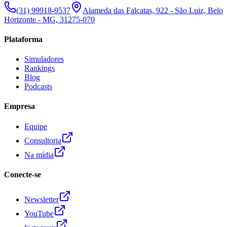
(31) 99918-9537
Alameda das Falcatas, 922 - São Luiz, Belo
Horizonte - MG, 31275-070
Plataforma
Simuladores
Rankings
Blog
Podcasts
Empresa
Equipe
Consultoria
Na mídia
Conecte-se
Newsletter
YouTube