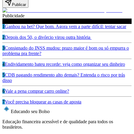
Publicar
Publicidade
Leia também
1
Ganhou na bet? Que bom. Agora vem a parte difícil: tentar sacar
2
Depois dos 50, o divórcio virou outra história
3
Consignado do INSS mudou: prazo maior é bom ou só empurra o
problema pra frente?
4
Endividamento bateu recorde: veja como organizar seu dinheiro
5
CDB pagando rendimento alto demais? Entenda o risco por trás
disso
6
Vale a pena comprar carro online?
7
Você precisa bloquear as casas de aposta
Educando seu Bolso
Educação financeira acessível e de qualidade para todos os
brasileiros.