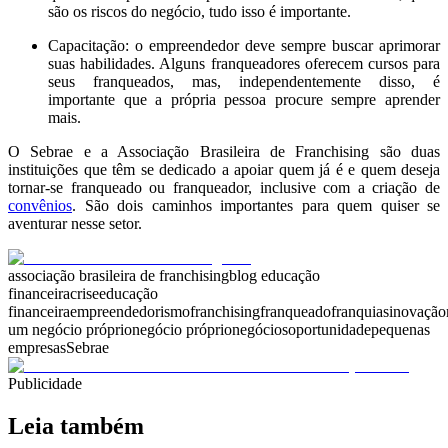
são os riscos do negócio, tudo isso é importante.
Capacitação: o empreendedor deve sempre buscar aprimorar
suas habilidades. Alguns franqueadores oferecem cursos para
seus franqueados, mas, independentemente disso, é
importante que a própria pessoa procure sempre aprender
mais.
O Sebrae e a Associação Brasileira de Franchising são duas
instituições que têm se dedicado a apoiar quem já é e quem deseja
tornar-se franqueado ou franqueador, inclusive com a criação de
convênios
. São dois caminhos importantes para quem quiser se
aventurar nesse setor.
associação brasileira de franchising
blog educação
financeira
crise
educação
financeira
empreendedorismo
franchising
franqueado
franquias
inovação
um negócio próprio
negócio próprio
negócios
oportunidade
pequenas
empresas
Sebrae
Publicidade
Leia também