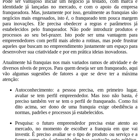
Pode ser vantajoso iniciar um negócio já testado, com marca e
identidade já lançadas no mercado, e com o apoio da empresa
franqueadora. Mas, justamente por isso, geralmente as franquias são
negócios mais engessados, isto é, o franqueado tem pouca margem
para inovações. Ele precisa obedecer a regras e parâmetros já
estabelecidos pelo franqueador. Não pode introduzir produtos e
processos ao seu bel-prazer. Isto pode ser uma vantagem para
empreendedores com perfil mais afeito a rotinas, mas pode frustrar
aqueles que buscam no empreendimento justamente um espaço para
desenvolver sua criatividade e por em prática ideias inovadoras.
Atualmente há franquias nos mais variados ramos de atividade e de
diversos níveis de preços. Para quem deseja ser um franqueado, aqui
vão algumas sugestões de fatores a que se deve ter a máxima
atenção:
Autoconhecimento: a pessoa precisa, em primeiro lugar,
avaliar se tem perfil empreendedor. Mas isso não basta, é
preciso também ver se tem o perfil de franqueado. Como foi
dito acima, ser dono de uma franquia exige obediência a
normas, padrões e processos já estabelecidos.
Pesquisa: o futuro empreendedor precisa estar atento ao
mercado, no momento de escolher a franquia em que vai
investir. É preciso avaliar se o tipo de produto ou serviço e a
forma como ele é oferecido têm boa aceitação pelo público.