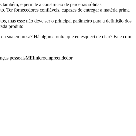
s também, e permite a construção de parcerias sólidas.
. Ter fornecedores confiáveis, capazes de entregar a matéria prima
os, mas esse não deve ser o principal parâmetro para a definição dos
cada produto.
da da sua empresa? Há alguma outra que eu esqueci de citar? Fale com
anças pessoais
MEI
microempreendedor