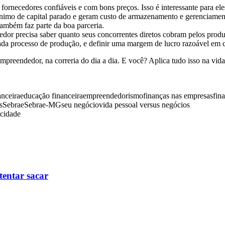
ornecedores confiáveis e com bons preços. Isso é interessante para ele
nimo de capital parado e geram custo de armazenamento e gerenciamento
também faz parte da boa parceria.
or precisa saber quanto seus concorrentes diretos cobram pelos produt
cada processo de produção, e definir uma margem de lucro razoável em 
empreendedor, na correria do dia a dia. E você? Aplica tudo isso na vi
anceira
educação financeira
empreendedorismo
finanças nas empresas
fin
s
Sebrae
Sebrae-MG
seu negócio
vida pessoal versus negócios
icidade
tentar sacar