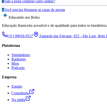
6
Vale a pena comprar carro online?
7
Você precisa bloquear as casas de aposta
Educando seu Bolso
Educação financeira acessível e de qualidade para todos os brasileiros
(31) 99918-9537
Alameda das Falcatas, 922 - São Luiz, Belo
Plataforma
Simuladores
Rankings
Blog
Podcasts
Empresa
Equipe
Consultoria
Na mídia