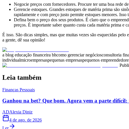
Negocie preços com fornecedores. Procure ter uma boa rede de f
Gerencie estoques. Grandes estoques de matéria prima são sinô
rapidamente e com preço justo permite estoques menores. Isso 
Defina bem o preço dos seus produtos. É claro que o empreended
preços. É importante saber quanto custa cada matéria prima e 
É isso. São dicas simples, mas que muitas vezes são esquecidas pelo 
a gente, dê sua opinião!
a blog educação financeira bh
como gerenciar negócios
consultoria fin
individual
microempresas
pequenas empresas
pequenos empreendedore
Publ
Leia também
Finanças Pessoais
Ganhou na bet? Que bom. Agora vem a parte difícil: 
AD
Alexia Diniz
4 de ago. de 2026
Ler