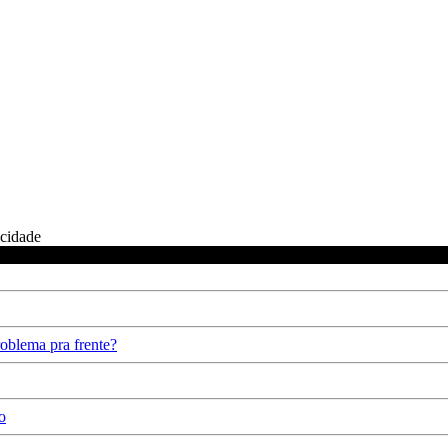
icidade
oblema pra frente?
o