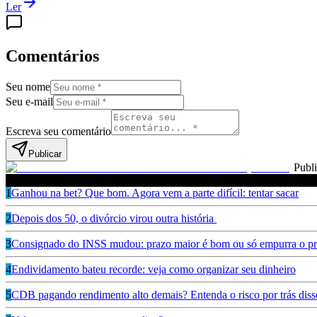
Ler
Comentários
Seu nome
Seu e-mail
Escreva seu comentário
Publicar
Publ
Leia também
1
Ganhou na bet? Que bom. Agora vem a parte difícil: tentar sacar
2
Depois dos 50, o divórcio virou outra história
3
Consignado do INSS mudou: prazo maior é bom ou só empurra o pr
4
Endividamento bateu recorde: veja como organizar seu dinheiro
5
CDB pagando rendimento alto demais? Entenda o risco por trás diss