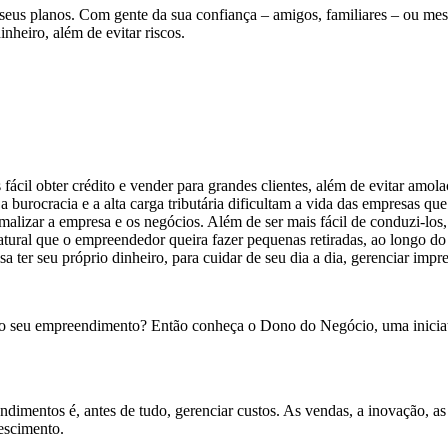
 seus planos. Com gente da sua confiança – amigos, familiares – ou m
nheiro, além de evitar riscos.
ácil obter crédito e vender para grandes clientes, além de evitar amol
a burocracia e a alta carga tributária dificultam a vida das empresas 
rmalizar a empresa e os negócios. Além de ser mais fácil de conduzi-los
tural que o empreendedor queira fazer pequenas retiradas, ao longo do m
ter seu próprio dinheiro, para cuidar de seu dia a dia, gerenciar imprev
s do seu empreendimento? Então conheça o Dono do Negócio, uma inicia
dimentos é, antes de tudo, gerenciar custos. As vendas, a inovação, as 
escimento.