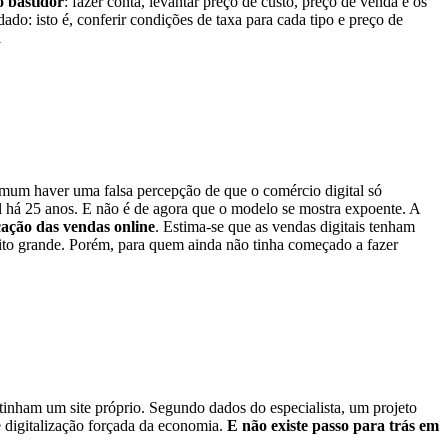
o bastidor
: fazer conta, levantar preço de custo, preço de venda e os
do: isto é, conferir condições de taxa para cada tipo e preço de
1
omum haver uma falsa percepção de que o comércio digital só
il há 25 anos. E não é de agora que o modelo se mostra expoente. A
cação das vendas online
. Estima-se que as vendas digitais tenham
ito grande. Porém, para quem ainda não tinha começado a fazer
tinham um site próprio. Segundo dados do especialista, um projeto
 digitalização forçada da economia.
E não existe passo para trás em