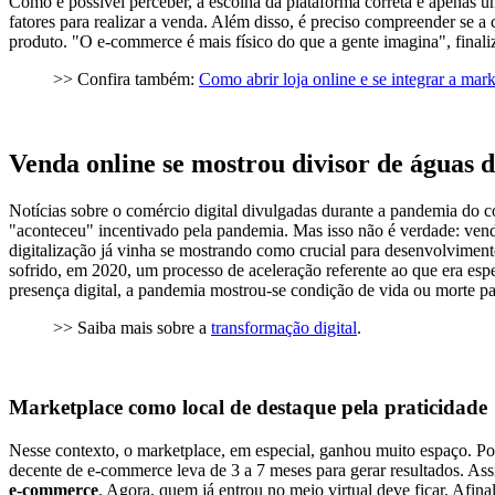
Como é possível perceber, a escolha da plataforma correta é apenas u
fatores para realizar a venda. Além disso, é preciso compreender se a
produto. "O e-commerce é mais físico do que a gente imagina", 
>> Confira também:
Como abrir loja online e se integrar a mar
Venda online se mostrou divisor de águas 
Notícias sobre o comércio digital divulgadas durante a pandemia do
"aconteceu" incentivado pela pandemia. Mas isso não é verdade: venda
digitalização já vinha se mostrando como crucial para desenvolvimen
sofrido, em 2020, um processo de aceleração referente ao que era e
presença digital, a pandemia mostrou-se condição de vida ou morte pa
>> Saiba mais sobre a
transformação digital
.
Marketplace como local de destaque pela praticidade
Nesse contexto, o marketplace, em especial, ganhou muito espaço. Por
decente de e-commerce leva de 3 a 7 meses para gerar resultados. A
e-commerce
. Agora, quem já entrou no meio virtual deve ficar. Afina