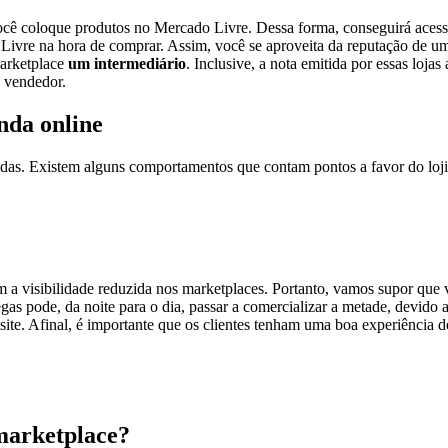
ê coloque produtos no Mercado Livre. Dessa forma, conseguirá acessa
o Livre na hora de comprar. Assim, você se aproveita da reputação de
marketplace
um intermediário
. Inclusive, a nota emitida por essas loja
o vendedor.
nda online
das. Existem alguns comportamentos que contam pontos a favor do loji
 a visibilidade reduzida nos marketplaces. Portanto, vamos supor que
as pode, da noite para o dia, passar a comercializar a metade, devido
ite. Afinal, é importante que os clientes tenham uma boa experiência d
 marketplace?