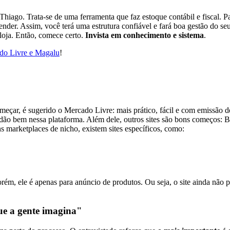
iago. Trata-se de uma ferramenta que faz estoque contábil e fiscal. Par
vender. Assim, você terá uma estrutura confiável e fará boa gestão do 
loja. Então, comece certo.
Invista em conhecimento e sistema
.
do Livre e Magalu
!
meçar, é sugerido o Mercado Livre: mais prático, fácil e com emissão d
e dão bem nessa plataforma. Além dele, outros sites são bons começos
 marketplaces de nicho, existem sites específicos, como:
orém, ele é apenas para anúncio de produtos. Ou seja, o site ainda não p
que a gente imagina"