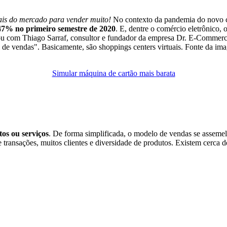
nais do mercado para vender muito!
No contexto da pandemia do novo co
47% no primeiro semestre de 2020
. E, dentre o comércio eletrônico,
 com Thiago Sarraf, consultor e fundador da empresa Dr. E-Commerce.
e vendas". Basicamente, são shoppings centers virtuais. Fonte da imag
Simular máquina de cartão mais barata
os ou serviços
. De forma simplificada, o modelo de vendas se assemel
ransações, muitos clientes e diversidade de produtos. Existem cerca de