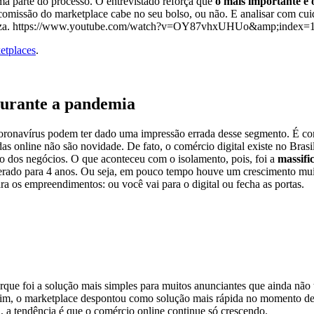
ma parte do processo. O entrevistado reforça que
o mais importante é 
 comissão do marketplace cabe no seu bolso, ou não. E analisar com cuida
finaliza. https://www.youtube.com/watch?v=OY87vhxUHUo&amp;index=
ketplaces
.
durante a pandemia
 coronavírus podem ter dado uma impressão errada desse segmento. É c
s online não são novidade. De fato, o comércio digital existe no Bras
to dos negócios. O que aconteceu com o isolamento, pois, foi a
massifi
sperado para 4 anos. Ou seja, em pouco tempo houve um crescimento mu
ra os empreendimentos: ou você vai para o digital ou fecha as portas.
que foi a solução mais simples para muitos anunciantes que ainda não 
ssim, o marketplace despontou como solução mais rápida no momento de
l, a tendência é que o comércio online continue só crescendo.