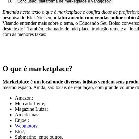
Conclusão: plataforma de marketplace é vantajoso?
Entenda neste texto o que é marketplace e confira dicas de profissio
pesquisa do Ebit-Nielsen,
o faturamento com vendas online subiu 
Visando entender mais sobre o tema, o Educando Seu Bolso conversou
deste texto!
Também chamado de mkt place, tradução remete a "local d
com as menores taxas:
O que é marketplace?
Marketplace é um local onde diversos lojistas vendem seus produt
mesmo espaço. Ainda, são locais de reputação, com grande volume de t
Amazon;
Mercado Livre;
Magazine Luiza;
Americanas;
Enjoei;
Webmotors
;
Elo7;
Submarino, entre outros.