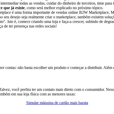
ntermediar todas as vendas, cuidar do dinheiro de terceiros, time para t
 que já existe
, como será melhor explicado no próximo tópico.
B2W Marketplace, Mag
o seu desejo seja realmente criar o marketplace, também existem soluçõ
nto". Isto é, comece criando uma loja e faça-a crescer, subindo de degra
ça de ter presença nas redes sociais!
azer contas: não basta escolher um produto e começar a distribuir. Além
alvez, você prefira ter um contato mais direto com o consumidor. Nesse
ambém em sua loja física com as menores taxas:
Simular máquina de cartão mais barata