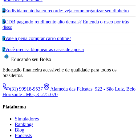
4
Endividamento bateu recorde: veja como organizar seu dinheiro
5
CDB pagando rendimento alto demais? Entenda o risco por trás
disso
6
Vale a pena comprar carro online?
7
Você precisa bloquear as casas de aposta
Educando seu Bolso
Educação financeira acessível e de qualidade para todos os
brasileiros.
(31) 99918-9537
Alameda das Falcatas, 922 - São Luiz, Belo
Horizonte - MG, 31275-070
Plataforma
Simuladores
Rankings
Blog
Podcasts