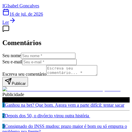
IG
Isabel Gonçalves
16 de jul. de 2026
Ler
Comentários
Seu nome
Seu e-mail
Escreva seu comentário
Publicar
Publicidade
Leia também
1
Ganhou na bet? Que bom. Agora vem a parte difícil: tentar sacar
2
Depois dos 50, o divórcio virou outra história
3
Consignado do INSS mudou: prazo maior é bom ou só empurra o
problema pra frente?