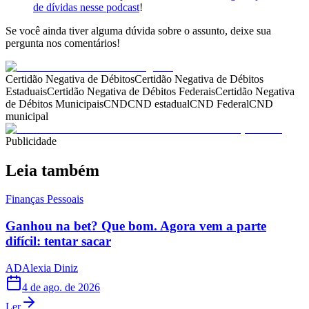
de dívidas nesse podcast
!
Se você ainda tiver alguma dúvida sobre o assunto, deixe sua
pergunta nos comentários!
Certidão Negativa de Débitos
Certidão Negativa de Débitos
Estaduais
Certidão Negativa de Débitos Federais
Certidão Negativa
de Débitos Municipais
CND
CND estadual
CND Federal
CND
municipal
Publicidade
Leia também
Finanças Pessoais
Ganhou na bet? Que bom. Agora vem a parte
difícil: tentar sacar
AD
Alexia Diniz
4 de ago. de 2026
Ler