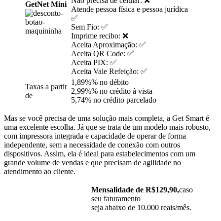
Não precisa de celular: ❌
GetNet Mini
Atende pessoa física e pessoa jurídica
✅
Sem Fio: ✅
Imprime recibo: ❌
Aceita Aproximação: ✅
Aceita QR Code: ✅
Aceita PIX: ✅
Aceita Vale Refeição: ✅
1,89%% no débito
Taxas a partir
2,99%% no crédito à vista
de
5,74% no crédito parcelado
Mas se você precisa de uma solução mais completa, a Get Smart é
uma excelente escolha. Já que se trata de um modelo mais robusto,
com impressora integrada e capacidade de operar de forma
independente, sem a necessidade de conexão com outros
dispositivos. Assim, ela é ideal para estabelecimentos com um
grande volume de vendas e que precisam de agilidade no
atendimento ao cliente.
Mensalidade de R$129,90,
caso
seu faturamento
seja abaixo de 10.000 reais/mês.