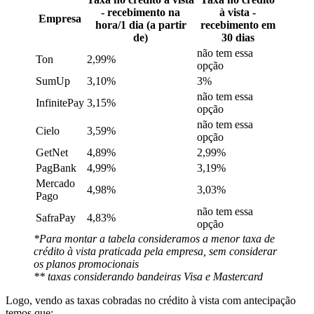
- recebimento na
à vista -
Empresa
hora/1 dia (a partir
recebimento em
de)
30 dias
não tem essa
Ton
2,99%
opção
SumUp
3,10%
3%
não tem essa
InfinitePay
3,15%
opção
não tem essa
Cielo
3,59%
opção
GetNet
4,89%
2,99%
PagBank
4,99%
3,19%
Mercado
4,98%
3,03%
Pago
não tem essa
SafraPay
4,83%
opção
*Para montar a tabela consideramos a menor taxa de
crédito à vista praticada pela empresa, sem considerar
os planos promocionais
** taxas considerando bandeiras Visa e Mastercard
Logo, vendo as taxas cobradas no crédito à vista com antecipação
temos que: