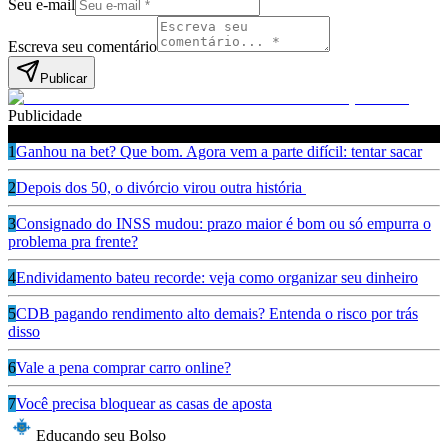
Seu e-mail
Escreva seu comentário
Publicar
Publicidade
Leia também
1
Ganhou na bet? Que bom. Agora vem a parte difícil: tentar sacar
2
Depois dos 50, o divórcio virou outra história
3
Consignado do INSS mudou: prazo maior é bom ou só empurra o
problema pra frente?
4
Endividamento bateu recorde: veja como organizar seu dinheiro
5
CDB pagando rendimento alto demais? Entenda o risco por trás
disso
6
Vale a pena comprar carro online?
7
Você precisa bloquear as casas de aposta
Educando seu Bolso