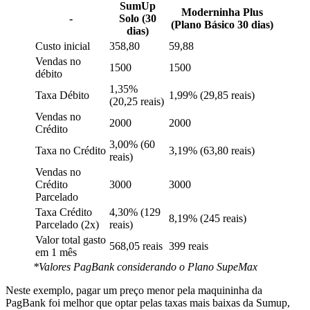
SumUp
Moderninha Plus
-
Solo (30
(Plano Básico 30 dias)
dias)
Custo inicial
358,80
59,88
Vendas no
1500
1500
débito
1,35%
Taxa Débito
1,99% (29,85 reais)
(20,25 reais)
Vendas no
2000
2000
Crédito
3,00% (60
Taxa no Crédito
3,19% (63,80 reais)
reais)
Vendas no
Crédito
3000
3000
Parcelado
Taxa Crédito
4,30% (129
8,19% (245 reais)
Parcelado (2x)
reais)
Valor total gasto
568,05 reais
399 reais
em 1 mês
*Valores PagBank considerando o Plano SupeMax
Neste exemplo, pagar um preço menor pela maquininha da
PagBank foi melhor que optar pelas taxas mais baixas da Sumup,