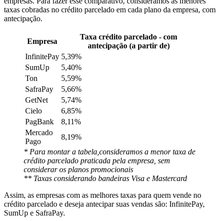
empresas. Para fazer esse comparativo, consideramos as menores
taxas cobradas no crédito parcelado em cada plano da empresa, com
antecipação.
Taxa crédito parcelado - com
Empresa
antecipação (a partir de)
InfinitePay
5,39%
SumUp
5,40%
Ton
5,59%
SafraPay
5,66%
GetNet
5,74%
Cielo
6,85%
PagBank
8,11%
Mercado
8,19%
Pago
* Para montar a tabela,consideramos a menor taxa de
crédito parcelado praticada pela empresa, sem
considerar os planos promocionais
** Taxas considerando bandeiras Visa e Mastercard
Assim, as empresas com as melhores taxas para quem vende no
crédito parcelado e deseja antecipar suas vendas são: InfinitePay,
SumUp e SafraPay.