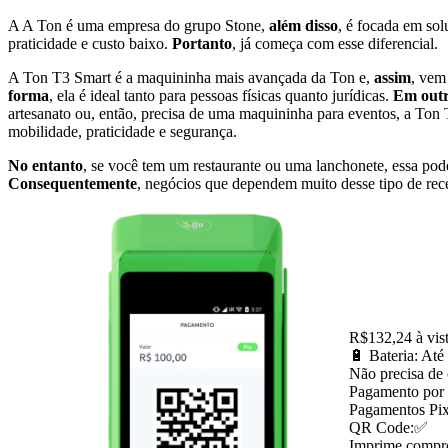
A A Ton é uma empresa do grupo Stone,
além disso
, é focada em so
praticidade e custo baixo.
Portanto
, já começa com esse diferencial.
A Ton T3 Smart é a maquininha mais avançada da Ton e,
assim
, vem
forma
, ela é ideal tanto para pessoas físicas quanto jurídicas.
Em outr
artesanato ou, então, precisa de uma maquininha para eventos, a Ton
mobilidade, praticidade e segurança.
No entanto
, se você tem um restaurante ou uma lanchonete, essa po
Consequentemente
, negócios que dependem muito desse tipo de re
R$132,24 à vis
🔋 Bateria: Até
Não precisa de 
Pagamento por
Pagamentos Pi
QR Code:✅
Imprime compr