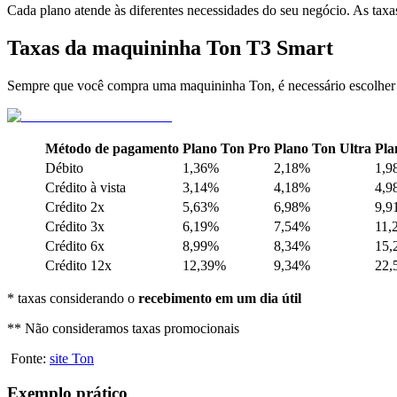
Cada plano atende às diferentes necessidades do seu negócio. As tax
Taxas da maquininha Ton T3 Smart
Sempre que você compra uma maquininha Ton, é necessário escolher o 
Método de pagamento
Plano Ton Pro
Plano Ton Ultra
Pla
Débito
1,36%
2,18%
1,9
Crédito à vista
3,14%
4,18%
4,9
Crédito 2x
5,63%
6,98%
9,9
Crédito 3x
6,19%
7,54%
11,
Crédito 6x
8,99%
8,34%
15,
Crédito 12x
12,39%
9,34%
22,
* taxas considerando o
recebimento em um dia útil
** Não consideramos taxas promocionais
Fonte:
site Ton
Exemplo prático