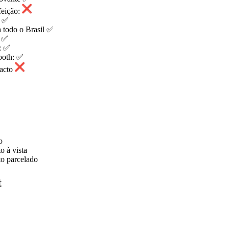
feição:
J ✅
a todo o Brasil ✅
o ✅
: ✅
ooth: ✅
acto
o
o à vista
to parcelado
t