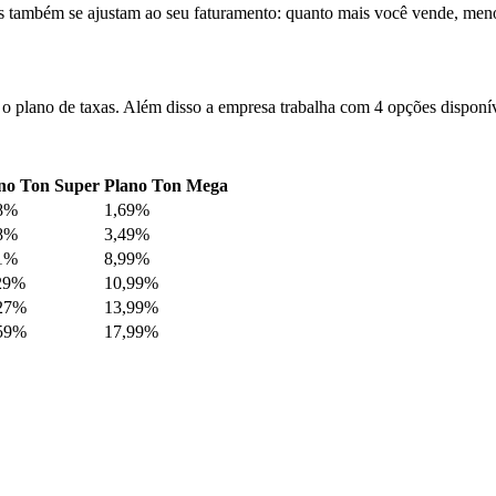
as também se ajustam ao seu faturamento: quanto mais você vende, meno
plano de taxas. Além disso a empresa trabalha com 4 opções disponíve
no Ton Super
Plano Ton Mega
8%
1,69%
8%
3,49%
1%
8,99%
29%
10,99%
27%
13,99%
59%
17,99%