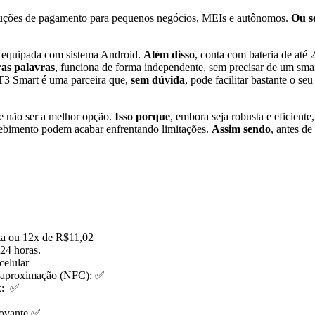
luções de pagamento para pequenos negócios, MEIs e autônomos.
Ou s
 equipada com sistema Android.
Além disso
, conta com bateria de até 
as palavras
, funciona de forma independente, sem precisar de um sm
 T3 Smart é uma parceira que,
sem dúvida
, pode facilitar bastante o seu
de não ser a melhor opção.
Isso porque
, embora seja robusta e eficient
cebimento podem acabar enfrentando limitações.
Assim sendo
, antes de
ta ou 12x de R$11,02
 24 horas.
celular
 aproximação (NFC): ✅
x: ✅
ovante ✅