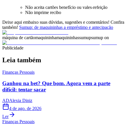
Não aceita cartões benefício ou vales-refeição
Não imprime recibo
Deixe aqui embaixo suas dúvidas, sugestões e comentários! Confira
também!
Sumup: de maquininhas a empréstimo e antecipação
máquina de cartão
maquininha
maquininhas
sumup
sumup on
Publicidade
Leia também
Finanças Pessoais
Ganhou na bet? Que bom. Agora vem a parte
difícil: tentar sacar
AD
Alexia Diniz
4 de ago. de 2026
Ler
Finanças Pessoais