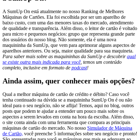
A SumUp On está atualmente no nosso Ranking de Melhores
Máquinas de Cartões. Ela foi escolhida por ser um aparelho de
baixo custo, com uma das menores taxas do mercado, atendimento
de qualidade e transparência. Além disso, o leitor de cartão é voltado
para micro e pequenos negócios: grupo que representa grande parte
dos usuários do nosso blog. Não somente, ela é uma nova
maquininha da SumUp, que vem para aprimorar alguns aspectos de
aparelhos anteriores. Ou seja, maior qualidade para sua maquineta.
Para saber mais sobre as maquininhas da SumUp e descobrir
qual
se existe outra mais indicada para você
, temos um conteúdo
completo, inclusive em formato de
podcast
!
Ainda assim, quer conhecer mais opções?
Qual a melhor máquina de cartão de crédito e débito? Caso você
tenha continuado na dúvida se a maquininha SumUp On é ou não
ideal para o seu negócio, não se aflija! Temos, aqui no blog, outros
posts que podem te ajudar a entender um pouco mais sobre os
aspectos a serem levados em conta na hora da escolha. Além disso,
o site conta ainda com uma ferramenta que compara as principais
máquinas de cartão do mercado. No nosso
Simulador de Máquina
de Cartão,
você preenche 5 informações sobre seu negócio e pronto!
São apresentadas para você as máquinas que mais se adequam ao