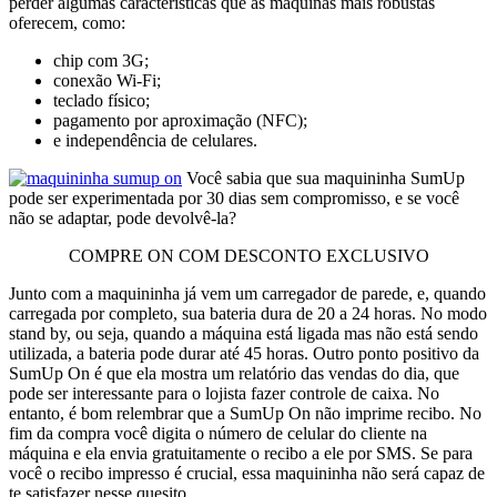
perder algumas características que as máquinas mais robustas
oferecem, como:
chip com 3G;
conexão Wi-Fi;
teclado físico;
pagamento por aproximação (NFC);
e independência de celulares.
Você sabia que sua maquininha SumUp
pode ser experimentada por 30 dias sem compromisso, e se você
não se adaptar, pode devolvê-la?
COMPRE ON COM DESCONTO EXCLUSIVO
Junto com a maquininha já vem um carregador de parede, e, quando
carregada por completo, sua bateria dura de 20 a 24 horas. No modo
stand by, ou seja, quando a máquina está ligada mas não está sendo
utilizada, a bateria pode durar até 45 horas. Outro ponto positivo da
SumUp On é que ela mostra um relatório das vendas do dia, que
pode ser interessante para o lojista fazer controle de caixa. No
entanto, é bom relembrar que a SumUp On não imprime recibo. No
fim da compra você digita o número de celular do cliente na
máquina e ela envia gratuitamente o recibo a ele por SMS. Se para
você o recibo impresso é crucial, essa maquininha não será capaz de
te satisfazer nesse quesito.