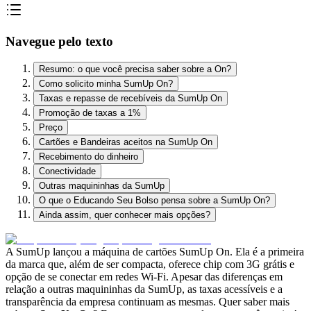
Navegue pelo texto
Resumo: o que você precisa saber sobre a On?
Como solicito minha SumUp On?
Taxas e repasse de recebíveis da SumUp On
Promoção de taxas a 1%
Preço
Cartões e Bandeiras aceitos na SumUp On
Recebimento do dinheiro
Conectividade
Outras maquininhas da SumUp
O que o Educando Seu Bolso pensa sobre a SumUp On?
Ainda assim, quer conhecer mais opções?
A SumUp lançou a máquina de cartões SumUp On. Ela é a primeira
da marca que, além de ser compacta, oferece chip com 3G grátis e
opção de se conectar em redes Wi-Fi. Apesar das diferenças em
relação a outras maquininhas da SumUp, as taxas acessíveis e a
transparência da empresa continuam as mesmas. Quer saber mais