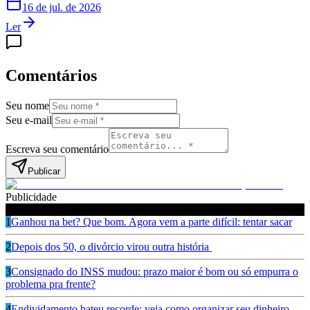
16 de jul. de 2026
Ler
Comentários
Seu nome
Seu e-mail
Escreva seu comentário
Publicar
Publicidade
Leia também
1
Ganhou na bet? Que bom. Agora vem a parte difícil: tentar sacar
2
Depois dos 50, o divórcio virou outra história
3
Consignado do INSS mudou: prazo maior é bom ou só empurra o
problema pra frente?
4
Endividamento bateu recorde: veja como organizar seu dinheiro