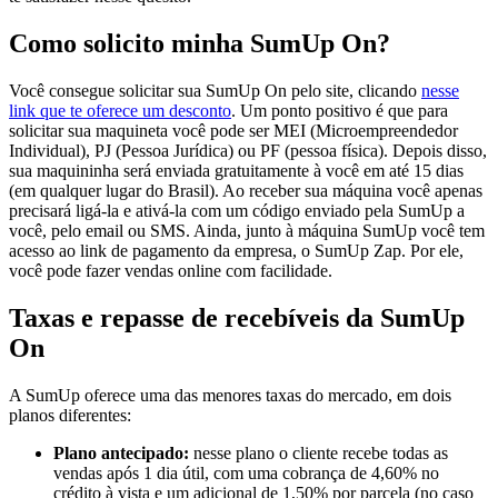
Como solicito minha SumUp On?
Você consegue solicitar sua SumUp On pelo site, clicando
nesse
link que te oferece um desconto
. Um ponto positivo é que para
solicitar sua maquineta você pode ser MEI (Microempreendedor
Individual), PJ (Pessoa Jurídica) ou PF (pessoa física). Depois disso,
sua maquininha será enviada gratuitamente à você em até 15 dias
(em qualquer lugar do Brasil). Ao receber sua máquina você apenas
precisará ligá-la e ativá-la com um código enviado pela SumUp a
você, pelo email ou SMS. Ainda, junto à máquina SumUp você tem
acesso ao link de pagamento da empresa, o SumUp Zap. Por ele,
você pode fazer vendas online com facilidade.
Taxas e repasse de recebíveis da SumUp
On
A SumUp oferece uma das menores taxas do mercado, em dois
planos diferentes:
Plano antecipado:
nesse plano o cliente recebe todas as
vendas após 1 dia útil, com uma cobrança de 4,60% no
crédito à vista e um adicional de 1,50% por parcela (no caso