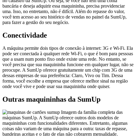
no cadastro da SumUp. Ou seja, se você não tem uma conta
bancária e deseja adquirir essa maquininha, precisa providenciar
uma. Isso, no entretanto, não é difícil. Além do repasse do valor,
você tem acesso ao seu histórico de vendas no painel da SumUp,
para fazer a gestão do seu negócio.
Conectividade
A máquina permite dois tipos de conexão à internet: 3G e Wi-Fi. Ela
pode ser conectada à qualquer rede Wi-Fi, o que é bom para pessoas
que a usam num ponto fixo onde existe uma rede. No entanto, se
você precisa que sua maquininha funcione em qualquer lugar, não se
preocupe. A SumUp oferece gratuitamente um chip com 3G de uma
dessas empresas de sua preferência: Claro, Vivo ou Tim. Dessa
forma, você escolhe a empresa que oferece melhor sinal na região
onde você vive e pode usar sua maquininha onde quiser.
Outras maquininhas da SumUp
Imagem da família completa das
máquinas SumUp. A SumUp oferece outros dois modelos de
maquininhas com funcionalidades diferentes. Entretanto, algumas
coisas não variam de uma máquina para a outra: taxas de repasse,
bandeiras aceitas e o fato de elas não cobrarem mensalidade.